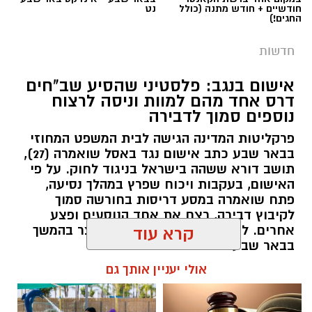
חודשיים + חודש מתנה (כולל
נט
החגים!)
חדשות
אישום בנגב: פלסטיני שהסיע שב"חים
דרס אחד מהם למוות וניסה לרצוח
נוספים סמוך לדבירה
פרקליטות המדינה הגישה לבית המשפט המחוזי
בבאר שבע כתב אישום נגד באסל שואמרה (27),
תושב דורא ששהה בישראל בניגוד לחוק. על פי
האישום, בעקבות ויכוח שפרץ במהלך נסיעה,
פתח שואמרה במסע דריסות בחורשה סמוך
לקיבוץ דבירה, רצח את אחד הנוסעים ופצע
קרדיט: רמ"י
אחרים. לאחר מכן נמלט מהזירה ונעצר בהמשך
קרא עוד
בבאר שבע.
המדינה, בהובלת החטיבה לשמירה על הקרקע
אולי יעניין אותך גם
ברשות מקרקעי ישראל (רמ"י), מחדשת בימים אלה
רותם שרון / 11:30 08.08.26
את עבודות הנטיעה באזור ואדי ענים שבנגב.
הפעילות, המבוצעת בפועל על ידי קק"ל ומאובטחת