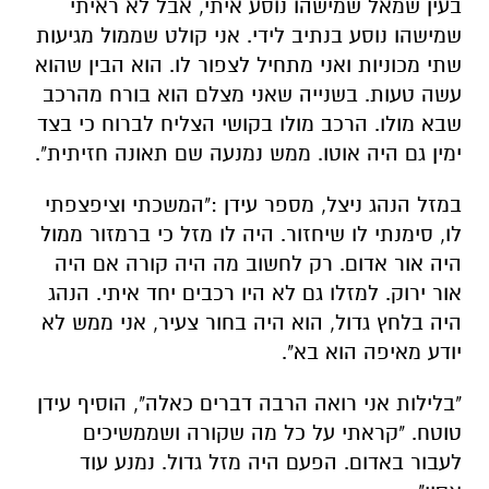
בעין שמאל שמישהו נוסע איתי, אבל לא ראיתי
שמישהו נוסע בנתיב לידי. אני קולט שממול מגיעות
שתי מכוניות ואני מתחיל לצפור לו. הוא הבין שהוא
עשה טעות. בשנייה שאני מצלם הוא בורח מהרכב
שבא מולו. הרכב מולו בקושי הצליח לברוח כי בצד
ימין גם היה אוטו. ממש נמנעה שם תאונה חזיתית".
במזל הנהג ניצל, מספר עידן :"המשכתי וציפצפתי
לו, סימנתי לו שיחזור. היה לו מזל כי ברמזור ממול
היה אור אדום. רק לחשוב מה היה קורה אם היה
אור ירוק. למזלו גם לא היו רכבים יחד איתי. הנהג
היה בלחץ גדול, הוא היה בחור צעיר, אני ממש לא
יודע מאיפה הוא בא".
"בלילות אני רואה הרבה דברים כאלה", הוסיף עידן
טוטח. "קראתי על כל מה שקורה ושממשיכים
לעבור באדום. הפעם היה מזל גדול. נמנע עוד