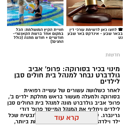
על ידי משטרת ישראל, מקיפה שטח עצום של
כ-6,000 דונם – פי שניים בקירוב משטחה של העיר
גבעתיים. העבודות מתבצעות כחלק מפעילות
תגים:
משטרה
☎ לחצו כאן לרשימת עורכי דין
חוויית הקיץ המושלמת: הכל
רציפה ועקבית המתקיימת מזה למעלה משלושה
בבאר שבע - אינדקס באר שבע
במקום אחד ברשת הקאנטרי-
עשורים במטרה להגן על קרקעות המדינה באזור
נט
חודשיים + חודש מתנה (כולל
החגים!)
הדרום.
חדשות
ברשות מקרקעי ישראל מדגישים כי אסטרטגיית
הנטיעות הוכחה לאורך השנים ככלי יעיל במיוחד
מינוי בכיר בסורוקה: פרופ' אביב
גולדברט נבחר למנהל בית חולים סבן
לשמירה על הקרקעות. מטרתו המרכזית של
לילדים
המבצע הנוכחי היא למנוע פלישות לשטחים
פתוחים, לעצור עיבודים חקלאיים בלתי מורשים
לאחר כשלושה עשורים של עשייה רפואית
בסורוקה ולמעלה מעשור בראש מחלקת ילדים ב',
ולבלום ניסיונות לבנייה לא חוקית. בנוסף, הנטיעות
פרופ' אביב גולדברט מונה למנהל בית החולים סבן
מסייעות בהגנה על תשתיות לאומיות עתידיות
לילדים ויחליף את המנהל המייסד פרופ' דודי
במרחב, ובראשן שמירה הרמטית על התוואי
גרינברג. עם כניסתו לתפקיד הצהיר: "נבטיח שכל
המיועד להרחבת כביש 6 לכיוון דרום.
ילד וילדה בנגב יזכו לרפואה המתקדמת ביותר,