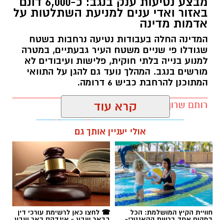
מבצע נטיעות ענק בנגב: כ-6,000 דונם
באזור ואדי ענים למניעת השתלטות על
אדמות מדינה
המדינה החלה בעבודות נטיעה נרחבות בשטח
שגודלו פי שניים משטח העיר גבעתיים, במטרה
למנוע בנייה בלתי חוקית, פלישות ועיבודים לא
מורשים בנגב. המהלך נועד גם להגן על התוואי
המתוכנן להרחבת כביש 6 דרומה.
רותם שרון / 11:32 08.08.26
קרא עוד
אולי יעניין אותך גם
תגים:
רמ''י
חוויית הקיץ המושלמת: הכל
☎ לחצו כאן לרשימת עורכי דין
במקום אחד ברשת הקאנטרי-
בבאר שבע - אינדקס באר שבע