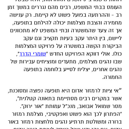
העומס בבתי המשפט, רבים מהם נגררים במשך זמן
רב - וההרתעה בפועל פשוט לא קיימת. רק ענישה
מחמירה והצבת מצלמות יכולה להילחם בתופעה,
אך זה צעד שהמשטרה ובתי המשפט לא מתכוונים
ליישם, בין היתר עקב בעיות תקציב וגם עקב
הביקורת הקשה במשטרה על פרויקט המצלמות
כולו. אולי דווקא הפרויקט החדש "
שומרי הדרך
",
שבו נהגים מצלמים, מתעדים ומנציחים עבירות של
נהגים אחרים, יצליח לסייע בלוחמה בתופעה
החמורה.
״אי ציות לרמזור אדום היא תופעה נפוצה ומסוכנת,
אשר במקרים רבים מסתיימת בתאונה קטלנית",
מסר שמואל אבואב, מנכ"ל עמותת "אור ירוק".
"הפתרון לכך הוא פשוט ואפקטיבי, מצלמת רמזור
ברורה ומשולטת תרתיע נהגים מלחצות רמזור באור