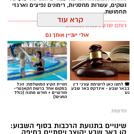
נשקים, עשרות מחסניות, רימונים נפיצים וארגזי
תחמושת.
קרא עוד
רותם שרון / 17:35 09.08.26
אולי יעניין אותך גם
תגים:
משטרה
☎ לחצו כאן לרשימת עורכי דין
חוויית הקיץ המושלמת: הכל
בבאר שבע - אינדקס באר שבע
במקום אחד ברשת הקאנטרי-
נט
חודשיים + חודש מתנה (כולל
החגים!)
חדשות
שינויים בתנועת הרכבות בסוף השבוע:
קו באר שבע יקוצר ויסתיים בחיפה