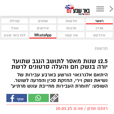
ראשי
חדשות
ספורט
קהילה
מגזין
תרבות
אירועים
אוכל
אינדקס
צור קשר
WhatsApp
לוח באר שבע
חדשות
12.5 שנות מאסר לתושב הנגב שתועד
יורה בנשק חם והעלה סרטונים לרשת
היתאם אלגרגאוי הורשע בארבע עבירות של
נשיאת נשק וירי, החזקת סכין והפרעה לשוטר.
השופט: "חומרת העבירות מחייבת עונש מרתיע"
רותם שרון / 11:40 20.03.25