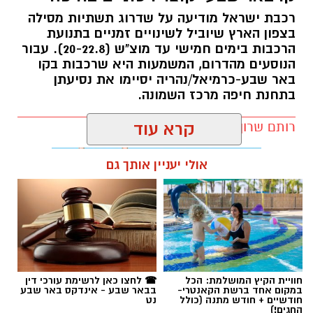
רכבת ישראל מודיעה על שדרוג תשתיות מסילה
בצפון הארץ שיוביל לשינויים זמניים בתנועת
הרכבות בימים חמישי עד מוצ"ש (20-22.8). עבור
הנוסעים מהדרום, המשמעות היא שרכבות בקו
באר שבע-כרמיאל/נהריה יסיימו את נסיעתן
בתחנת חיפה מרכז השמונה.
רותם שרון / 16:30 09.08.26
קרא עוד
קרדיט: משטרת ישראל
אולי יעניין אותך גם
המאבק בפשיעה ובאלימות בחברה הערבית
נמשך. במסגרת מבצע "רשת ברזל" עליו הנחה
מפכ"ל המשטרה, המשיכו בסוף השבוע שוטרי
המחוז הדרומי ולוחמי מג"ב דרום בפעילות
תגים:
רכבת ישראל
אינטנסיבית נגד תופעות הירי והחזקת האמל"ח
הבלתי חוקי.
חוויית הקיץ המושלמת: הכל
☎ לחצו כאן לרשימת עורכי דין
הפעילות מתמקדת באיתור נשקים, סיכול אירועי ירי
במקום אחד ברשת הקאנטרי-
בבאר שבע - אינדקס באר שבע
חודשיים + חודש מתנה (כולל
נט
ומניעת הסלמה בסכסוכים אלימים, במטרה להנחית
החגים!)