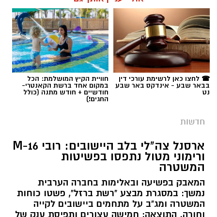
☎ לחצו כאן לרשימת עורכי דין
חוויית הקיץ המושלמת: הכל
בבאר שבע - אינדקס באר שבע
במקום אחד ברשת הקאנטרי-
נט
חודשיים + חודש מתנה (כולל
החגים!)
חדשות
ארסנל צה"לי בלב היישובים: רובי M-16
ורימוני מטול נתפסו בפשיטות
המשטרה
המאבק בפשיעה ובאלימות בחברה הערבית
נמשך: במסגרת מבצע "רשת ברזל", פשטו כוחות
המשטרה ומג"ב על מתחמים ביישובים לקייה
וחורה. התוצאה: חמישה עצורים ותפיסת ענק של