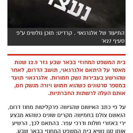
התיעוד של אלגרגאוי . קרדיט: תוכן גולשים ע"פ
סעיף 27א'
בית המשפט המחוזי בבאר שבע גזר 12.5 שנות
מאסר על היתאם אלגרגאוי, תושב הדרום, לאחר
שהורשע בעבירות נשק חמורות. אלגרגאוי תועד
במספר סרטונים כשהוא חמוש ויורה מנשק חם,
אותם העלה לרשתות החברתיות.
על פי כתב האישום שהגישה פרקליטות מחוז דרום,
הנאשם צולם בחמישה מקרים שונים כשהוא מבצע
ירי באזורי חולות ודרכי עפר. בהתאם לכך, הרשיע
אותו סגן נשיא בית המשפט המחוזי בבאר שבע,