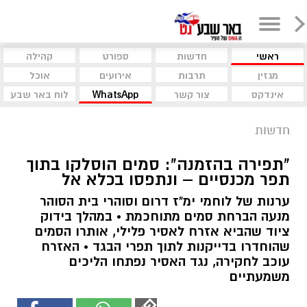
ראשי
חדשות
ספורט
קהילה
מגזין
תרבות
אירועים
אוכל
אינדקס
צור קשר
WhatsApp
לוח באר שבע
חדשות
"תפירה בהזמנה": סמים הוסלקו בתוך
תפר מכנסיים – ונתפסו בכלא אל
ערנות של לוחמי ימ"ז דרום וסוהרי בית הסוהר
מנעה הברחת סמים מתוחכמת • במהלך בידוק
ציוד שהביא אזרח לאסיר פלילי, אותרו הסמים
שהוחדרו בדייקנות לתוך תפרי הבגד • האזרח
עוכב לחקירה, נגד האסיר נפתחו הליכים
משמעתיים