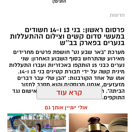
החגים!)
חדשות
פרסום ראשון: בני 13 ו-14 חשודים
במעשי סדום קשים וצילום ההתעללות
בנערים בפארק בב''ש
מערכת "באר שבע נט" חושפת פרטים מחרידים
מאירוע שהתרחש בסוף השבוע האחרון: שני
נערים כבני 15 הותקפו באכזריות ועברו התעללות
קרדיט: משטרת ישראל
מינית קשה על ידי חבורת קטינים בני 13 ו-14.
אמו של אחד הקורבנות: "הבן שלי עבר דברים
שוטרי המחוז הדרומי ולוחמי המשמר הלאומי של
מזעזעים, אנחנו מרוסקים והוא מסרב לחזור
מג"ב ממשיכים להנחית מכות על תשתיות
הביתה". תוך ימים ספורים: צפוי כתב אישום נגד
קרא עוד
התוקפים.
הפשיעה בנגב, עם שתי תפיסות משמעותיות
ביממות האחרונות. במסגרת פעילות סמויה
אולי יעניין אותך גם
רותם שרון / 15:41 06.08.26
שנערכה על ידי כוחות מג"ב יחד עם שוטרי ימ"ר
דרום, אותר רכב חשוד בצומת בית קמה.