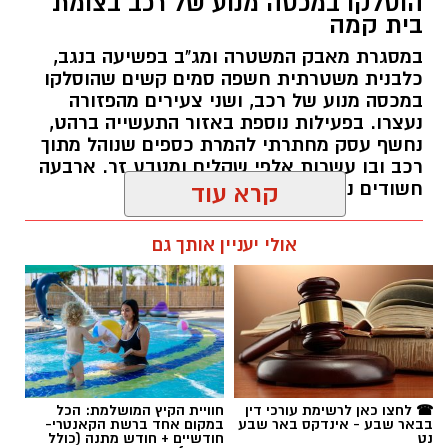
הוסלקו במכסה מנוע של רכב בצומת
בית קמה
במסגרת מאבק המשטרה ומג"ב בפשיעה בנגב,
כלבנית משטרתית חשפה סמים קשים שהוסלקו
במכסה מנוע של רכב, ושני צעירים מהפזורה
נעצרו. בפעילות נוספת באזור התעשייה ברהט,
נחשף עסק מחתרתי להמרת כספים שנוהל מתוך
רכב ובו עשרות אלפי שקלים ומטבע זר. ארבעה
חשודים נעצרו בסך הכל.
קרא עוד
רותם שרון / 19:00 06.08.26
אולי יעניין אותך גם
תגים:
משטרה
☎ לחצו כאן לרשימת עורכי דין
חוויית הקיץ המושלמת: הכל
בבאר שבע - אינדקס באר שבע
במקום אחד ברשת הקאנטרי-
נט
חודשיים + חודש מתנה (כולל