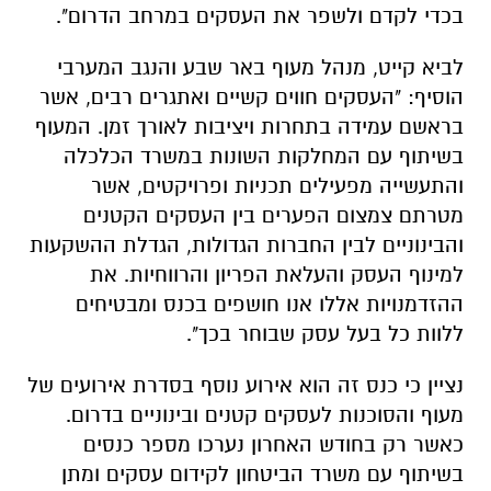
בראשם עמידה בתחרות ויציבות לאורך זמן. המעוף
בשיתוף עם המחלקות השונות במשרד הכלכלה
והתעשייה מפעילים תכניות ופרויקטים, אשר
מטרתם צמצום הפערים בין העסקים הקטנים
והבינוניים לבין החברות הגדולות, הגדלת ההשקעות
למינוף העסק והעלאת הפריון והרווחיות. את
ההזדמנויות אללו אנו חושפים בכנס ומבטיחים
ללוות כל בעל עסק שבוחר בכך".
נציין כי כנס זה הוא אירוע נוסף בסדרת אירועים של
מעוף והסוכנות לעסקים קטנים ובינוניים בדרום.
כאשר רק בחודש האחרון נערכו מספר כנסים
בשיתוף עם משרד הביטחון לקידום עסקים ומתן
הזדמנויות לעסקים להפוך לספקים שיהיו חלק
מהקמת קריית התקשוב בנגב.
להרשמה לכנס ניתן ליצור קשר עם סניף מעוף באר