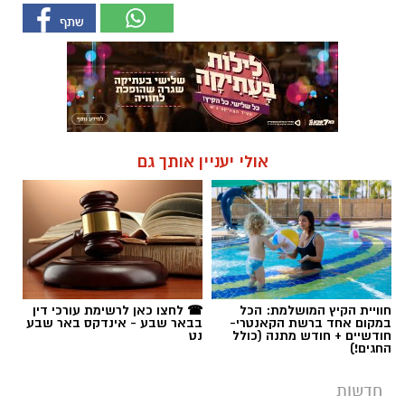
אולי יעניין אותך גם
חוויית הקיץ המושלמת: הכל
☎ לחצו כאן לרשימת עורכי דין
במקום אחד ברשת הקאנטרי-
בבאר שבע - אינדקס באר שבע
חודשיים + חודש מתנה (כולל
נט
החגים!)
חדשות
מינוי בכיר בסורוקה: פרופ' אביב
גולדברט נבחר למנהל בית חולים סבן
לילדים