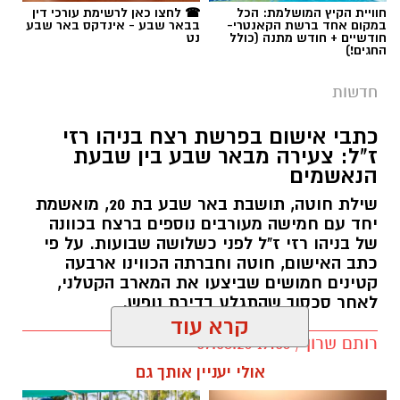
חדשות
כתבי אישום בפרשת רצח בניהו רזי
ז"ל: צעירה מבאר שבע בין שבעת
הנאשמים
שילת חוטה, תושבת באר שבע בת 20, מואשמת
יחד עם חמישה מעורבים נוספים ברצח בכוונה
של בניהו רזי ז"ל לפני כשלושה שבועות. על פי
כתב האישום, חוטה וחברתה הכווינו ארבעה
קטינים חמושים שביצעו את המארב הקטלני,
לאחר סכסוך שהתגלע בדירת נופש.
קרא עוד
קרדיט: סורוקה
רותם שרון / 19:06 07.08.26
אולי יעניין אותך גם
המרכז הרפואי האוניברסיטאי סורוקה מקבוצת
כללית הודיע על מינויו של פרופ' אביב גולדברט
למנהל בית החולים סבן לילדים. פרופ' גולדברט
נכנס לנעליו של פרופ' דודי גרינברג, המנהל המייסד
של בית החולים, שהוביל לאורך שנים את החטיבה
תגים:
רצח בניהו רזי ז"ל