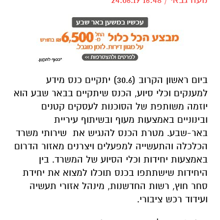
ביום ראשון הקרוב (30.6) יתקיים כנס מידע
למענקים וכלי סיוע, הכנס שיתקיים בבאר שבע הוא
יוזמה משותפת של הסוכנות לעסקים קטנים
ובינוניים באמצעות מעוף ובשיתוף עיריית
באר-שבע. מטרת הכנס להנגיש את שירותי משרד
הכלכלה והתעשייה למפעלים ויצרנים מאזור הדרום
באמצעות יחידות וכלי הסיוע של המשרד. בין
היחידות שישתתפו בכנס תוכלו למצוא את יחידת
סחר חוץ, רשות החדשנות, מינהל אזורי תעשיה
ועידוד רכש ציבורי.
כמו כן, במהלך הכנס ייחשפו המשתתפים
לפרויקטים וכלי סיוע של משרד הכלכלה שילוב
ספקים מקומיים במערך הרכש של משרדי הממשלה
וגופים ציבוריים, ילמדו על כלי סיוע לתעשיינים