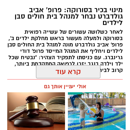
לאחר כשלושה עשורים של עשייה רפואית
בסורוקה ולמעלה מעשור בראש מחלקת ילדים ב',
פרופ' אביב גולדברט מונה למנהל בית החולים סבן
לילדים ויחליף את המנהל המייסד פרופ' דודי
גרינברג. עם כניסתו לתפקיד הצהיר: "נבטיח שכל
ילד וילדה בנגב יזכו לרפואה המתקדמת ביותר,
קרוב לבית".
קרא עוד
רותם שרון / 19:10 07.08.26
אולי יעניין אותך גם
תגים:
פרופ' אביב גולדברט
חוויית הקיץ המושלמת: הכל
☎ לחצו כאן לרשימת עורכי דין
במקום אחד ברשת הקאנטרי-
בבאר שבע - אינדקס באר שבע
חודשיים + חודש מתנה (כולל
נט
החגים!)