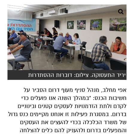
יריד התעסוקה. צילום: דוברות ההסתדרות
אפי מחלב, מנהל סניף מעוף דרום הסביר על
חשיבות הכנס: "במהלך השנה אנו פועלים כדי
לקדם ולתת הזדמנויות לעסקים קטנים ובינוניים
בדרום. במסגרת פעילות זו אנחנו מקיימים כנס גדול
של משרד הכלכלה בכדי להעצים את העסקים
והמפעלים בדרום ולהעניק להם כלים להצלחה
בכדי לקדם ולשפר את העסקים במרחב הדרום".
לביא קייט, מנהל מעוף באר שבע והנגב המערבי
הוסיף: "העסקים חווים קשיים ואתגרים רבים, אשר