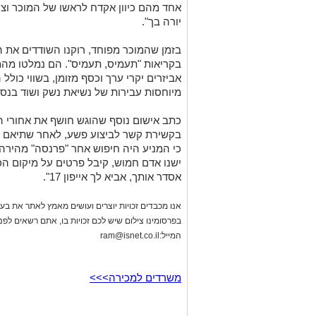
אחד מהם כיוון אקדח לראשו של המוכר וצעק
יורה בך".
בזמן שהמוכר מפוחד, רוקנו השודדים את 
בקריאות "תעמיס, תעמיס". הם נמלטו מהמ
מיוחסות עבירות של נשיאת נשק ושוד בנסי
כתב אישום נוסף שהוגש חושף את אחורי ה
בקשירת קשר לביצוע פשע, לאחר שתיאם א
כי המניע היה חיפוש אחר "פרנסה" מהירה
ישנו אדם חמוש, קיבל פרטים על מיקום ה
אסדר אותך, אביא לך אייפון 17".
אנו מכבדים זכויות יוצרים ועושים מאמץ לאתר את בעלי
בפרסומינו צילום שיש לכם זכויות בו, אתם רשאים לפ
המייל:
ram@isnet.co.il
משרדים למכירה>>>