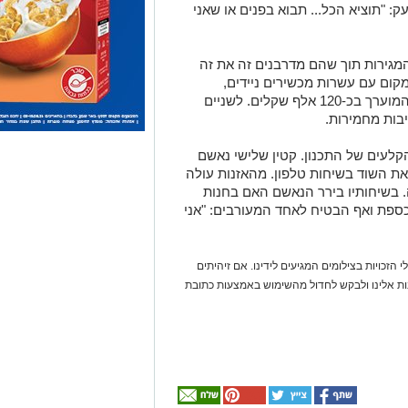
: "תוציא הכל... תבוא בפנים או שאני
המגירות תוך שהם מדרבנים זה את זה
קום עם עשרות מכשירים ניידים,
אביזרים יקרי ערך וכסף מזומן, בשווי כולל המוערך בכ-120 אלף שקלים. לשניים
בות מחמירות.
קלעים של התכנון. קטין שלישי נאשם
ת השוד בשיחות טלפון. מהאזנות עולה
. בשיחותיו בירר הנאשם האם בחנות
כספת ואף הבטיח לאחד המעורבים: "אני
 הזכויות בצילומים המגיעים לידינו. אם זיהיתים
נות אלינו ולבקש לחדול מהשימוש באמצעות כתובת