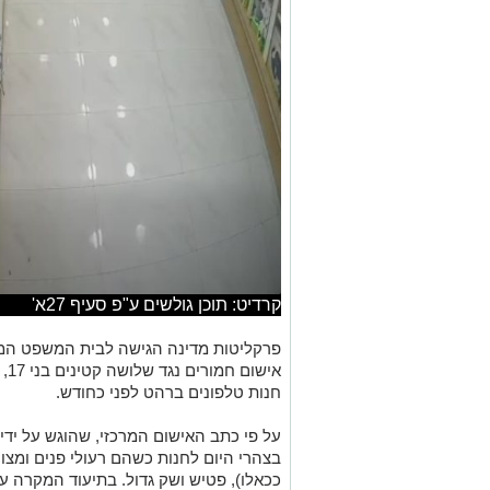
קרדיט: תוכן גולשים ע"פ סעיף 27א'
פרקליטות מדינה הגישה לבית המשפט המח
איש
חנות טלפונים ברהט לפני כחודש.
על פי כתב האישום המרכזי, שהוגש על ידי ע
בצהרי היום לחנות כשהם רעולי פנים ומצו
ככאלו), פטיש ושק גדול. בתיעוד המקרה ע