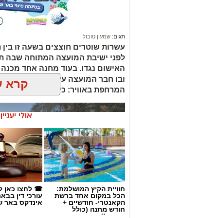
תגים:
שמעון טובול
עשרות שוטרים חוצצים בשעה זו בין ת
לפני ישיבת המועצה המתוחה שבה ת
האישום נגדו. בעוד מחנה אחד מכנה 
ובו חבר המועצה עידו אטיאס, דורש א
קרא ע
המרחפת באוויר: כיצד יכריע רוביק דני
אולי יעניי
חוויית הקיץ המושלמת:
☎ לחצו כאן ל
הכל במקום אחד ברשת
עורכי דין בבא
הקאנטרי- חודשיים +
אינדקס באר ש
חודש מתנה (כולל
החגים!)