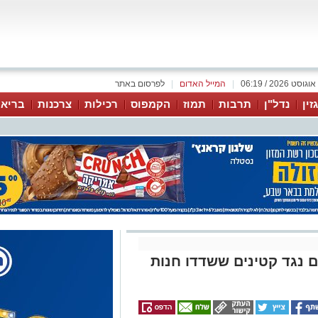
|
המייל האדום
|
לפרסום באתר
זין
נדל"ן
תרבות
תמוז
הקמפוס
רכילות
צרכנות
בריאו
 נגד קטינים ששדדו חנות