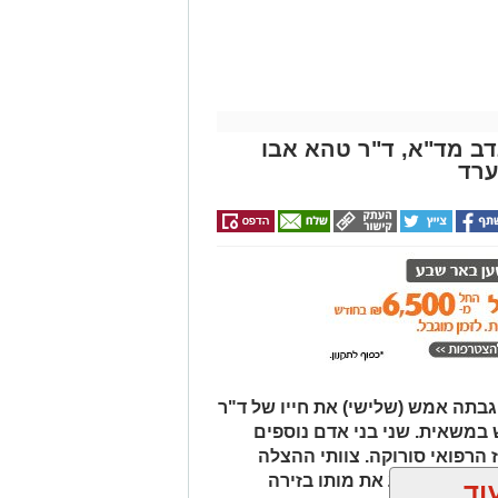
דב מד"א, ד"ר טהא אבו
ערד
ר שבע: הפגנה יצרית וסוערת מתקיימת
רות לפני פתיחתה של אחת מישיבות
פה האחרונה. על סדר היום עומדת
 סגן ראש העיר, שמעון טובול, על רקע
ובדי תחנת דלק.
ללים עשרות שוטרים, אשר נאלצים לחצוץ
מול זה:
בתה אמש (שלישי) את חייו של ד"ר
ומגבה את מעשיו. המפגינים בצד זה
 במשאית. שני בני אדם נוספים
 של המערכת וקוראים לעברו קריאות
ז הרפואי סורוקה. צוותי ההצלה
גב".
 נאלצו לקבוע את מותו בזירה
וד