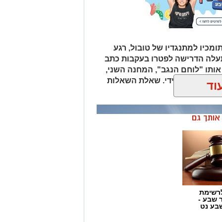
ומכיו למתנגדיו של טובול, רגע
עלה הדרישה לפטרו בעקבות כתב
אותו "לוחם הנגב", המחנה השני,
ת סילוקו המיידי. שאלת השאלות
וד
לוביץ'?
ן אותך גם
רשימת
ר שבע -
בע נט