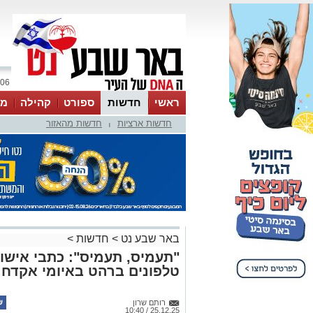
06 אוגוסט 2026 / 06:19
ראשי
חדשות
ספורט
קהילה
מג
חדשות ארציות
חדשות מהאזור
עסקים
טיפים והמלצות
|
באר שבע נט
>
חדשות
>
"תעמיס, תעמיס": כתבי אישום
טלפונים ברהט באיומי אקדח
רותם שרון
25.12.25 / 10:40