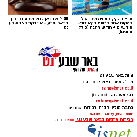
החגים!)
צוות באר שבע נט:
מנכ"ל ועורך ראשי:
רם שהם
ram@isnet.co.il
רכז מערכת:
רותם שרון
rotems@isnet.co.il
כתבת מגזין, חברה ורכילות:
שרון דינר
sharondinarr@gmail.com
מכירות פרסום בבאר שבע נט:
050-8833100
קרדיט: רמ"י
המדינה, בהובלת החטיבה לשמירה על הקרקע
ברשות מקרקעי ישראל (רמ"י), מחדשת בימים אלה
פרסום ברשת ישראל נט - אלדה נתנאל
את עבודות הנטיעה באזור ואדי ענים שבנגב.
050-7870908
הפעילות, המבוצעת בפועל על ידי קק"ל ומאובטחת
elda@isnet.co.il