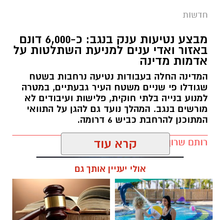
באזור ואדי ענים למניעת השתלטות על
אדמות מדינה
המדינה החלה בעבודות נטיעה נרחבות בשטח
שגודלו פי שניים משטח העיר גבעתיים, במטרה
למנוע בנייה בלתי חוקית, פלישות ועיבודים לא
מורשים בנגב. המהלך נועד גם להגן על התוואי
המתוכנן להרחבת כביש 6 דרומה.
רותם שרון / 11:32 08.08.26
קרא עוד
אולי יעניין אותך גם
תגים:
רמ''י
חוויית הקיץ המושלמת: הכל
☎ לחצו כאן לרשימת עורכי דין
במקום אחד ברשת הקאנטרי-
בבאר שבע - אינדקס באר שבע
חודשיים + חודש מתנה (כולל
נט