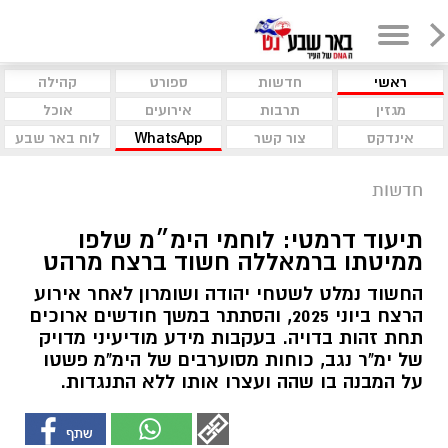
ראשי
חדשות
ספורט
קהילה
מגזין
תרבות
אירועים
אוכל
אינדקס
צור קשר
WhatsApp
לוח באר שבע
חדשות
תיעוד דרמטי: לוחמי הימ״מ שלפו
ממיטתו ברמאללה חשוד ברצח מרהט
החשוד נמלט לשטחי יהודה ושומרון לאחר אירוע
הרצח ביוני 2025, והסתתר במשך חודשים ארוכים
תחת זהות בדויה. בעקבות מידע מודיעיני מדויק
של ימ"ר נגב, כוחות מסוערבים של הימ"מ פשטו
על המבנה בו שהה ועצרו אותו ללא התנגדות.