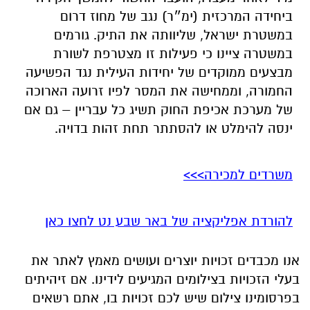
מבצעים ממוקדים של יחידות העילית נגד הפשיעה
החמורה, וממחישה את המסר לפיו זרועה הארוכה
של מערכת אכיפת החוק תשיג כל עבריין – גם אם
ינסה להימלט או להסתתר תחת זהות בדויה.
משרדים למכירה>>>
להורדת אפליקציה של באר שבע נט לחצו כאן
אנו מכבדים זכויות יוצרים ועושים מאמץ לאתר את
בעלי הזכויות בצילומים המגיעים לידינו. אם זיהיתים
בפרסומינו צילום שיש לכם זכויות בו, אתם רשאים
לפנות אלינו ולבקש לחדול מהשימוש באמצעות
כתובת המייל:
ram@isnet.co.il