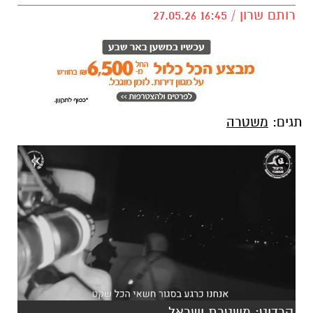
רותם שרון / 16:45 27.05.26
תגים:
משטרה
קרדיט: משטרת ישראל
בפעילות דרמטית ונועזת שהתרחשה הלילה, לוחמי
הימ״מ – היחידה הלאומית ללוחמה בטרור – עצרו
מבוקש החשוד ברצח תושב רהט שאירע בחודש יוני