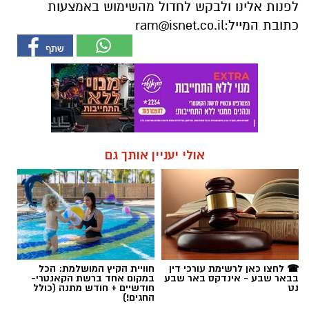
אולי יעניין אותך גם
☎ לחצו כאן לרשימת עורכי דין
חוויית הקיץ המושלמת: הכל
בבאר שבע - אינדקס באר שבע
במקום אחד ברשת הקאנטרי-
נט
חודשיים + חודש מתנה (כולל
החגים!)
חדשות
מבצע נטיעות ענק בנגב: כ-6,000 דונם