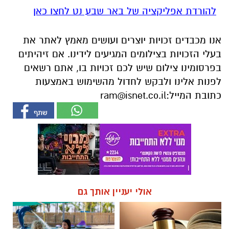
להורדת אפליקציה של באר שבע נט לחצו כאן
אנו מכבדים זכויות יוצרים ועושים מאמץ לאתר את
בעלי הזכויות בצילומים המגיעים לידינו. אם זיהיתים
בפרסומינו צילום שיש לכם זכויות בו, אתם רשאים
לפנות אלינו ולבקש לחדול מהשימוש באמצעות
כתובת המייל:
ram@isnet.co.il
אולי יעניין אותך גם