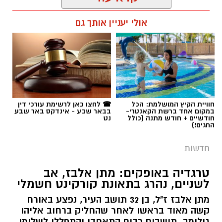
רותם שרון / 13:30 06.08.26
אולי יעניין אותך גם
תגים:
חברת חשמל
,
תל שבע
חוויית הקיץ המושלמת: הכל
☎ לחצו כאן לרשימת עורכי דין
במקום אחד ברשת הקאנטרי-
בבאר שבע - אינדקס באר שבע
חודשיים + חודש מתנה (כולל
נט
החגים!)
חדשות
טרגדיה באופקים: מתן אלבז, אב
לשניים, נהרג בתאונת קורקינט חשמלי
מתן אלבז ז"ל, בן 32 תושב העיר, נפצע באורח
קשה מאוד בראשו לאחר שהחליק ברחוב אליהו
גולומב. תושבים רבים התאחדו והתפללו לשלומו,