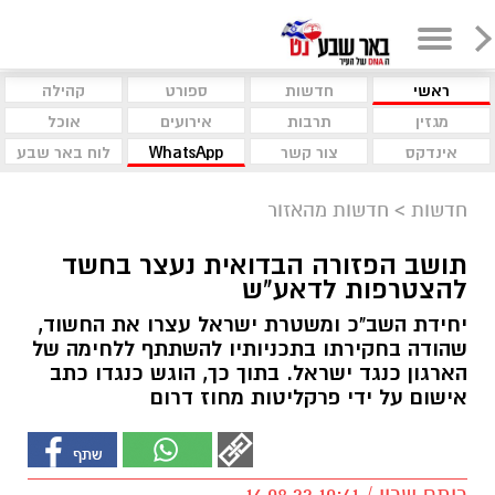
ראשי
חדשות
ספורט
קהילה
מגזין
תרבות
אירועים
אוכל
אינדקס
צור קשר
WhatsApp
לוח באר שבע
חדשות
>
חדשות מהאזור
תושב הפזורה הבדואית נעצר בחשד
להצטרפות לדאע"ש
יחידת השב"כ ומשטרת ישראל עצרו את החשוד,
שהודה בחקירתו בתכניותיו להשתתף ללחימה של
הארגון כנגד ישראל. בתוך כך, הוגש כנגדו כתב
אישום על ידי פרקליטות מחוז דרום
רותם שרון / 10:41 16.08.22