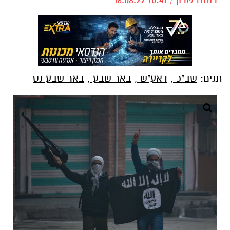
תגים:
שב"כ
,
דאע"ש
,
באר שבע
,
באר שבע נט