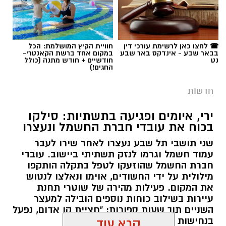
☎ לחצו כאן לרשימת עורכי דין
חוויית הקיץ המושלמת: הכל
בבאר שבע - אינדקס באר שבע
במקום אחד ברשת הקאנטרי-
נט
חודשיים + חודש מתנה (כולל
החגים!)
חדשות
ירי, איומים ופגיעה בתשתיות: סילקו
בכוח את עובדי חברת החשמל ונעצרו
שני תושבי תל שבע נעצרו לאחר שירו לעבר
עמוד חשמל וגרמו לנזק תשתיתי ביישוב. עובדי
חברת החשמל שהוזעקו לטפל בתקלה הותקפו
מילולית על ידי החשודים, אוימו ונאלצו לנטוש
את המקום. פעילות מהירה של שוטרי תחנת
עיירות בשילוב כוחות נוספים הובילה למעצר
השניים תוך שעות ספורות: "חציית קו אדום, נפעל
בנחישות נגד מי שינסה להטיל מורא".
קרא עוד