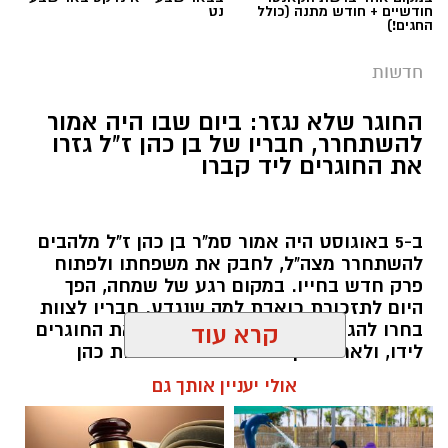
החוגר שלא נגזר: ביום שבו היה אמור
להשתחרר, חבריו של בן כהן ז"ל גזרו
את החוגרים ליד קברו
ב-5 באוגוסט היה אמור סמ"ר בן כהן ז"ל מלהבים
להשתחרר מצה"ל, לחבק את משפחתו ולפתוח
פרק חדש בחייו. במקום רגע של שמחה, הפך
היום לתזכורת כואבת למה שנגדע. חבריו לצוות
קרדיט: צילום פרטי
בחרו להגיע תחילה אל קברו, לגזור את החוגרים
קרא עוד
לידו, ולאחר מכן המשיכו לבית משפחת כהן
למסיבת בריכה שהוריו ארגנו בביתם בישוב
בתום דיון טעון, אמוציונלי ומרובה יצרים, דחתה
אולי יעניין אותך גם
להבים - בדיוק כפי שבן היה רוצה.
מועצת העיר באר שבע את דרישת האופוזיציה
להדיח מתפקידו את סגן ראש העיר שמעון טובול.
שרון דינר / 09:41 06.08.26
הדיון חשף פערים עמוקים בתפיסות הציבוריות
בעיר: בעוד האופוזיציה זעקה על פגיעה בערכי
"אפס סובלנות לאלימות", ראש העיר והיועץ
המשפטי הציגו תחקיר צבאי שגיבה את טובול,