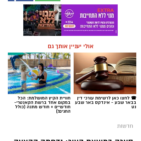
אולי יעניין אותך גם
☎ לחצו כאן לרשימת עורכי דין
חוויית הקיץ המושלמת: הכל
בבאר שבע - אינדקס באר שבע
במקום אחד ברשת הקאנטרי-
נט
חודשיים + חודש מתנה (כולל
החגים!)
חדשות
סערה במועצת העיר: נדחתה ההצעה
להדיח את סגן ראש העיר שמעון טובול
בתום דיון טעון שכלל הפגנות מחוץ לבניין
העירייה, דחתה מועצת העיר באר שבע את