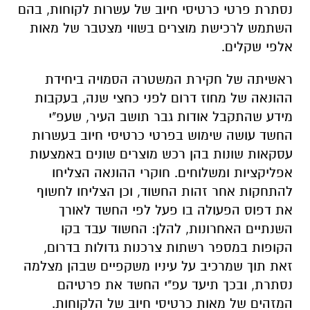
ראשיתה של חקירת המשטרה הסמויה ביחידת
ההונאה של מחוז דרום לפני כחצי שנה, בעקבות
מידע שהתקבל אודות גבר תושב העיר, שעפ"י
החשד עושה שימוש בפרטי כרטיסי חיוב בעשרות
עסקאות שונות בהן רכש מוצרים שונים באמצעות
אפליקציות ומשלוחים. חוקרי ההונאה הצליחו
להתחקות אחר זהות החשוד, וכן הצליחו לחשוף
את דפוס הפעולה בו פעל לפי החשד לאורך
השנתיים האחרונות, להלן: החשוד עבד בקו
הקופות במספר רשתות צרכנות גדולות בדרום,
זאת תוך שמרכיב על עיניו משקפיים שבהן מצלמה
נסתרת, ובכך תיעד עפ"י החשד את פרטיהם
המזהים של מאות כרטיסי חיוב של הלקוחות.
לאחר שפרטי כרטיסי החיוב היו ברשותו, נהג
החשוד להזין אותם באפליקציות שונות ולבצע
הזמנות של מוצרים שונים, בהם מוצרי חשמל,