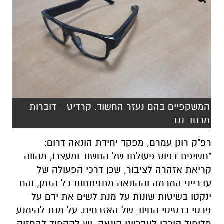
המשקפיים בהם נעזר החשוד. קרדיט - דוברות
מרחב נגב
רפ"ק רונן עמרם, מפקד יחידת הונאה דרום:
"חשיפת דפוס פעולתו של החשוד ומעצרו, מהווה
קריאת אזהרה לציבור, שכן דרכי הפעולה של
עברייני המרמה וההונאה מתפתחות כל הזמן, והם
ינקטו בשיטות שונות על מנת לשים את ידם על
פרטי כרטיסי החיוב של האזרחים. על מנת להימנע
מליפול קורבן לעברייני הונאה, יש להקפיד להחזיק
את כרטיסי החיוב ביד ולא להעבירו לידיו של אדם
אחר, להשתמש ככל הניתן בחיוב אלחוטי
שמתאפשר כיום ברוב בתי העסק ולהימנע ממתן