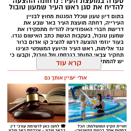
דרישת חברי האופוזיציה להדיח מתפקידו את
שמעון טובול, בעקבות הגשת כתב האישום נגדו.
בעוד יוזמי ההצעה דרשו להציב קו אדום ברור
נגד אלימות, ראש העיר והיועץ המשפטי הציגו
תחקיר צבאי התומך בגרסתו של טובול, וקבעו כי
יש להמתין להכרעת בית המשפט.
קרא עוד
רותם שרון / 09:58 06.08.26
אולי יעניין אותך גם
תגים:
עיריית באר שבע
,
שמעון טובול
,
עידו אטיאס
חוויית הקיץ המושלמת: הכל
☎ לחצו כאן לרשימת עורכי דין
במקום אחד ברשת הקאנטרי-
בבאר שבע - אינדקס באר שבע
חודשיים + חודש מתנה (כולל
נט
החגים!)
חדשות