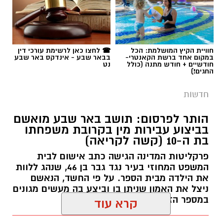
חוויית הקיץ המושלמת: הכל
☎ לחצו כאן לרשימת עורכי דין
במקום אחד ברשת הקאנטרי-
בבאר שבע - אינדקס באר שבע
וקבעו כי הכרעה ציבורית בטרם משפט היא
חודשיים + חודש מתנה (כולל
נט
תגים:
באר שבע נט
,
בן כהן מלהבים
,
בן כהן ז"ל
,
החגים!)
גזילת פרנסה. קולות מתוך מליאה סוערת במיוחד.
שחרור מצה"ל
חדשות
מועצת העיר באר שבע התכנסה אמש (רביעי)
לישיבה שאת הדיה ניתן היה לשמוע היטב גם מחוץ
הותר לפרסום: תושב באר שבע מואשם
לבניין, שם הפגינו תומכים ומתנגדים שחצצו ביניהם
בביצוע עבירות מין בקרובת משפחתו
בת ה-10 (קשה לקריאה)
כוחות משטרה. על סדר היום עמדה הצעתם של
חברי המועצה עידו אטיאס וטימור מיכאלי: הדחתו
פרקליטות המדינה הגישה כתב אישום לבית
המשפט המחוזי בעיר נגד גבר בן 46, שנהג ללוות
המיידית של סגן ראש העיר, שמעון טובול, בעקבות
את הילדה מבית הספר. על פי החשד, הנאשם
החלטת הפרקליטות להגיש נגדו כתב אישום בגין
ניצל את האמון שניתן בו וביצע בה מעשים מגונים
תקיפת אזרחים בתחנת דלק. כעת, אנו מביאים
במספר הזדמנויות.
קרא עוד
בפניכם את חילופי הדברים המלאים והנרחבים
מתוך הדיון הדרמטי, שהציף שאלות נוקבות על
רותם שרון / 09:34 06.08.26
אולי יעניין אותך גם
נורמות של נבחרי ציבור, גיבוי ללוחמי צה"ל, והגבול
החוגר של בן כהן ז"ל שלא ייגזר. צילום: פרטי
הדק שבין משפט לפוליטיקה.