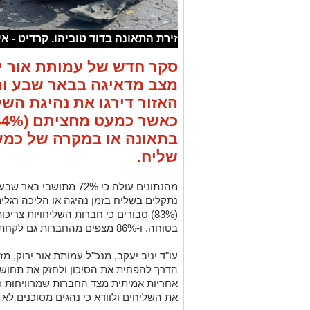
זירת התאונה בדוד טוביהו. קרדיט - א
סקר חדש של עמותת אור יר
האזור דירגו את נהיגת השל
בתאונה או במקרה של כמע
שליח.
מהנתונים עולה כי 72% מ
נתקלים בשליח בזמן נהיגה או הליכה רגלי
(83%) סבורים כי חברות השליחויות צר
בטוחה, ו-86% מצפים מהחברות גם לקחת אחריות על בטיחות כלי הרכב.
עו"ד יניב יעקב, מנכ"ל עמותת אור ירוק, 
הדרך להפחית את הסיכון ולחזק את תחושת
אחריות אמיתית מצד החברות שמרוויחות כ
את השליחים ולוודא כי נהגים מסוכנים לא י