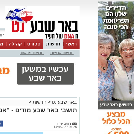
07 אוגוסט 2026 / 11:58
ראשי
חדשות
ספורט
קהילה
מג
חדשות ארציות
חדשות מהאזור
עסקים
טיפים והמלצות
|
באר שבע נט
>
חדשות
>
תושבי באר שבע מודים - ''אנח
רותם שרון
27.04.25 / 14:45