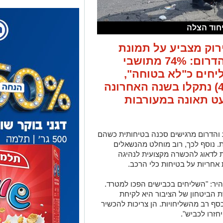
יחוד הצלה
וק מצביע על תמונת
מצב מדאיגה בבאר שבע והדרום: 74% מתושבי
יחים כ"לא בטוחה",
כאשר כמעט מחציתם (44%) נתקלו בשנה האחרונה
ט תאונה במעורבות
תושבי באר שבע והדרום מרגישים סכנה בטיחותית כשהם
ת. נוסף לכך, רוב מוחלט מהנשאלים
יכות לדאוג להכשרה מקצועית לנהיגה
מזהיר: "השליחים בכבישים הפכו למטרד.
 הביטחון של הציבור היא לקיחת
סף רב מהשליחויות. הן צריכות להכשיר
חזרו לכביש".