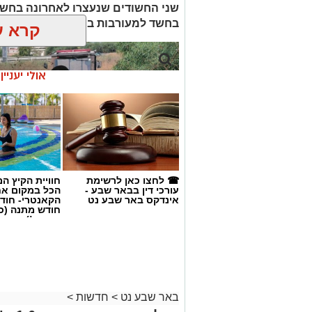
שני החשודים שנעצרו לאחרונה בחשד
בחשד למעורבות במותו ומעצרם הואר
קרא ע
אולי יעניי
☎ לחצו כאן לרשימת
חוויית הקיץ ה
עורכי דין בבאר שבע -
הכל במקום א
אינדקס באר שבע נט
הקאנטרי- חודש
חודש מתנה (כ
החגים!)
קרדיט: זק"א
שנעדר מאז סוף חודש יולי. משטרת ישראל 
באר שבע נט
>
חדשות
>