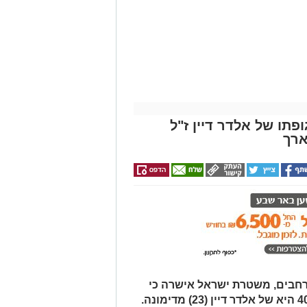
עורכי דין בבאר שבע -
הכל במקום אחד ברשת
הקאנטרי- חודשיים +
אינדקס באר שבע נט
חודש מתנה (כולל
החגים!)
פתו של אלדר דיין ז"ל
ארך
רחבים, משטרת ישראל אישרה כי
הגופה שאותרה הבוקר סמוך לכביש 40 היא של אלדר דיין (23) מדימונה.