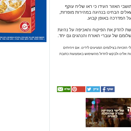
 הסקר מגלים תמונה קשה: 61% מתושבי האזור העידו כי ראו שליח עוקף
אלים הבחינו בנהיגה במהירות מופרזת,
רשת להדק את הפיקוח והאכיפה על נהיגת
לומם של עוברי האורח והנהגים גם יחד.
 הזכויות בצילומים המגיעים לידינו. אם זיהיתים
נות אלינו ולבקש לחדול מהשימוש באמצעות כתובת
אולי
יעניין
אותך
גם
☎ לחצו כאן לרשימת
חוויית הקיץ המושלמת: