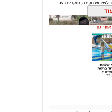
 לשיבוש חקירה, נחקרים כעת
ך.
וד
ן אותך גם
מושלמת:
חד ברשת
יים +
ולל
התפתחות קשה וכואבת בפרשת היעדרותו של אלדר דיין ז"ל, צעיר בן 23 מדימונה,
התירה היום (חמישי) לפרסום כי הגופה
שאותרה הבוקר בשטח פתוח סמוך לכביש 40 זוהתה בוודאות כגופתו של דיין, לאחר