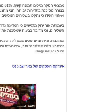
ממצאי
בצורה מסוכנת בתדירות גבוהה, חצי מהנש
ו-48% העידו כי נתקלו בשליחים הנוסעים על המדרכה באופן קבוע.
בעמותת אור ירוק מדגישים כי המדינה נד
השליחים, וכי מדובר בבעיה שמסכנת את ש
אנו מכבדים זכויות יוצרים ועושים מאמץ לאתר את בעלי
בפרסומינו צילום שיש לכם זכויות בו, אתם רשאים לפ
המייל:
ram@isnet.co.il
אינדקס העסקים של באר שבע נט