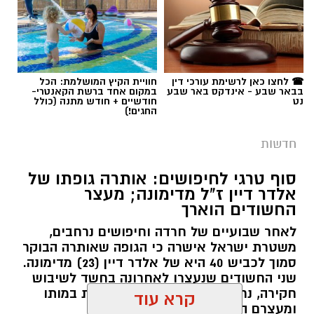
למנהל בית החולים סבן לילדים. פרופ' גולדברט
נכנס לנעליו של פרופ' דודי גרינברג, המנהל המייסד
של בית החולים, שהוביל לאורך שנים את החטיבה
תגים:
רצח בניהו רזי ז"ל
לרפואת ילדים ופעל רבות לקידום התחום בסורוקה
ובנגב כולו.
☎ לחצו כאן לרשימת עורכי דין
חוויית הקיץ המושלמת: הכל
בבאר שבע - אינדקס באר שבע
במקום אחד ברשת הקאנטרי-
נט
חודשיים + חודש מתנה (כולל
החגים!)
פרופ' גולדברט (תושב להבים, נשוי ואב לארבעה)
הוא מומחה ברפואת ילדים ובמחלות ריאה בילדים.
חדשות
הוא בוגר לימודי רפואה ותואר שני בניהול מערכות
בריאות מטעם אוניברסיטת בן גוריון, ובוגר
סוף טרגי לחיפושים: אותרה גופתו של
התמחות-על במחלות ריאה והפרעות שינה בילדים
אלדר דיין ז"ל מדימונה; מעצר
החשודים הוארך
שביצע בארה"ב. את דרכו המקצועית בסורוקה החל
לפני כשלושה עשורים כמתמחה במחלקת ילדים ב',
לאחר שבועיים של חרדה וחיפושים נרחבים,
משטרת ישראל אישרה כי הגופה שאותרה הבוקר
ובמשך השנים טיפס בשדרת הניהול של בית
חוטה. קרדיט: תוכן גולשים ע"פ סעיף 27א'
סמוך לכביש 40 היא של אלדר דיין (23) מדימונה.
החולים, כאשר בלמעלה מעשור האחרון עמד
שני החשודים שנעצרו לאחרונה בחשד לשיבוש
בראשה של אותה מחלקה כמנהל.
פרקליטות המדינה הגישה הבוקר לבית המשפט
חקירה, נחקרים כעת בחשד למעורבות במותו
המחוזי בירושלים שני כתבי אישום חמורים נגד
ומעצרם הוארך.