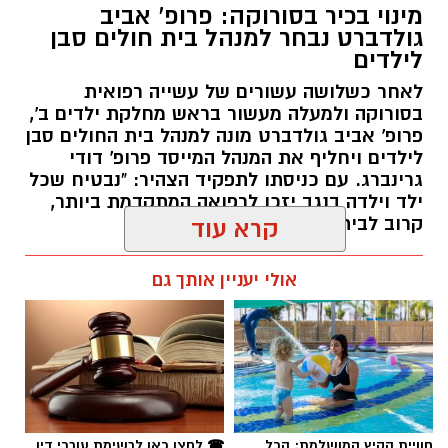
מינוי בכיר בסורוקה: פרופ' אביב
גולדברט נבחר למנהל בית חולים סבן
לילדים
לאחר כשלושה עשורים של עשייה רפואית
בסורוקה ולמעלה מעשור בראש מחלקת ילדים ב',
פרופ' אביב גולדברט מונה למנהל בית החולים סבן
לילדים ויחליף את המנהל המייסד פרופ' דודי
גרינברג. עם כניסתו לתפקיד הצהיר: "נבטיח שכל
ילד וילדה בנגב יזכו לרפואה המתקדמת ביותר,
קרוב לבית".
קרא עוד
רותם שרון / 19:10 07.08.26
אולי יעניין אותך גם
תגים:
פרופ' אביב גולדברט
חוויית הקיץ המושלמת: הכל
☎ לחצו כאן לרשימת עורכי דין