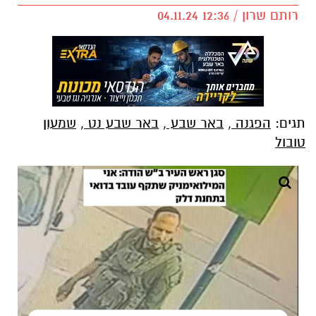
רותם שרון / 12:36 04.11.24
תגים:
הפגנה
,
באר שבע
,
באר שבע נט
,
שמעון
טובול