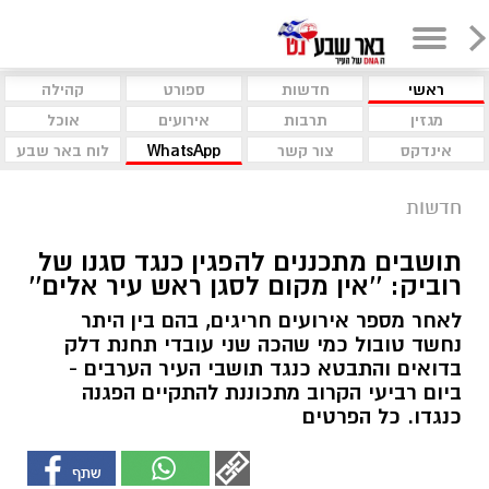
ראשי
חדשות
ספורט
קהילה
מגזין
תרבות
אירועים
אוכל
אינדקס
צור קשר
WhatsApp
לוח באר שבע
חדשות
תושבים מתכננים להפגין כנגד סגנו של
רוביק: ''אין מקום לסגן ראש עיר אלים''
לאחר מספר אירועים חריגים, בהם בין היתר
נחשד טובול כמי שהכה שני עובדי תחנת דלק
בדואים והתבטא כנגד תושבי העיר הערבים -
ביום רביעי הקרוב מתכוננת להתקיים הפגנה
כנגדו. כל הפרטים