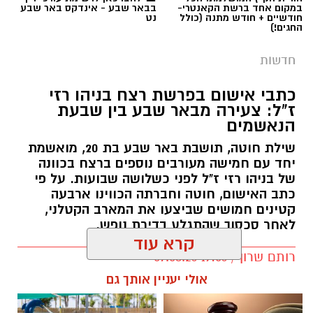
במקום אחד ברשת הקאנטרי-
בבאר שבע - אינדקס באר שבע
חודשיים + חודש מתנה (כולל
נט
החגים!)
חדשות
כתבי אישום בפרשת רצח בניהו רזי
ז"ל: צעירה מבאר שבע בין שבעת
הנאשמים
שילת חוטה, תושבת באר שבע בת 20, מואשמת
יחד עם חמישה מעורבים נוספים ברצח בכוונה
של בניהו רזי ז"ל לפני כשלושה שבועות. על פי
כתב האישום, חוטה וחברתה הכווינו ארבעה
קטינים חמושים שביצעו את המארב הקטלני,
לאחר סכסוך שהתגלע בדירת נופש.
קרא עוד
קרדיט: סורוקה
רותם שרון / 19:06 07.08.26
אולי יעניין אותך גם
המרכז הרפואי האוניברסיטאי סורוקה מקבוצת
כללית הודיע על מינויו של פרופ' אביב גולדברט