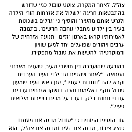
צה"ל. לאחר המקרה, צוטט טובול כמי שדורש
בהתבטאות חריגה "לשלול את אזרחות הורי הילדה
ולגרש אותם מהעיר" והוסיף כי "גדלים בשכונות
בעיר בין ילדינו מחבלי נוחבה חדשים". בתגובה
לאמירותיו קראו בארגון "זזים- תנועה אזרחית של
ערבים ויהודים שפועלים יחד למען שוויון
ודמוקרטיה" להשעות את טובול מתפקידו.
בהודעה שהועברה בין תושבי העיר, טוענים מארגני
המחאה: ''לאחר שהסית נגד ילדי העיר הערבים
וקרא להם "נוחבות לעתיד", סגן ראש העיר שמעון
טובול תקף באלימות והכה בנשקו אזרחים ערבים,
עובדי תחנת דלק, בעודו על מדים בשירות מילואים
פעיל''.
עוד הוסיפו המוחים כי ''טובול מבזה את מעמדו
כנציג ציבור, מבזה את העיר ומבזה את צה"ל, הוא