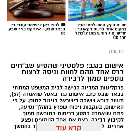
תגים:
רמ''י
חוויית הקיץ המושלמת: הכל
☎ לחצו כאן לרשימת עורכי דין
במקום אחד ברשת הקאנטרי-
בבאר שבע - אינדקס באר שבע
חודשיים + חודש מתנה (כולל
נט
החגים!)
חדשות
אישום בנגב: פלסטיני שהסיע שב"חים
דרס אחד מהם למוות וניסה לרצוח
נוספים סמוך לדבירה
פרקליטות המדינה הגישה לבית המשפט המחוזי
בבאר שבע כתב אישום נגד באסל שואמרה (27),
תושב דורא ששהה בישראל בניגוד לחוק. על פי
האישום, בעקבות ויכוח שפרץ במהלך נסיעה,
פתח שואמרה במסע דריסות בחורשה סמוך
לקיבוץ דבירה, רצח את אחד הנוסעים ופצע
קרדיט: רמ"י
אחרים. לאחר מכן נמלט מהזירה ונעצר בהמשך
קרא עוד