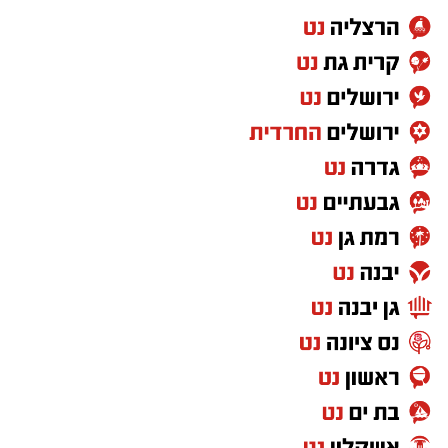
לחקירה.
הפעילות המוצלחת בצומת בית קמה מצטרפת
לפשיטה נוספת שנערכה באזור התעשייה ברהט על
ידי בלשי התחנה המקומית, בשילוב לוחמי המשמר
הלאומי דרום. הכוחות חשפו עסק מחתרתי ופיראטי
להמרת כספים שהעניק שירותים ללא כל היתר,
ונוהל כולו מתוך רכב.
במהלך פשיטה על הרכב נתפסו סכומי כסף גדולים
שכללו כ-140,000 שקלים במזומן, לצד מטבע זר
בהיקף של למעלה מ-10,000 דינר ירדני, ומאות
דולרים ואירו. השוטרים עצרו את שני מפעילי
ה"צ'יינג'" הנייד, תושבי רהט בני 44 ו-72, אשר
נלקחו להמשך חקירה. ממשטרת ישראל נמסר כי
היא תמשיך לפעול בנחישות וביוזמה התקפית נגד
עבירות סמים, פשיעה כלכלית וגורמים עברייניים,