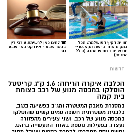
חוויית הקיץ המושלמת: הכל
☎ לחצו כאן לרשימת עורכי דין
במקום אחד ברשת הקאנטרי-
בבאר שבע - אינדקס באר שבע
חודשיים + חודש מתנה (כולל
נט
החגים!)
חדשות
הכלבה איקרה הריחה: 1.6 ק"ג קריסטל
הוסלקו במכסה מנוע של רכב בצומת
בית קמה
במסגרת מאבק המשטרה ומג"ב בפשיעה בנגב,
כלבנית משטרתית חשפה סמים קשים שהוסלקו
במכסה מנוע של רכב, ושני צעירים מהפזורה
נעצרו. בפעילות נוספת באזור התעשייה ברהט,
נחשף עסק מחתרתי להמרת כספים שנוהל מתוך