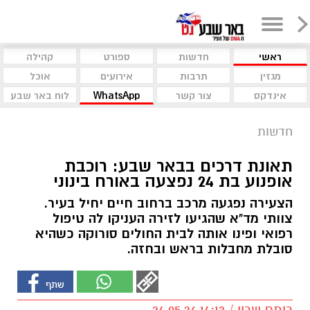
ראשי
חדשות
ספורט
קהילה
מגזין
תרבות
אירועים
אוכל
אינדקס
צור קשר
WhatsApp
לוח באר שבע
חדשות
תאונת דרכים בבאר שבע: רוכבת
אופנוע בת 24 נפצעה באורח בינוני
הצעירה נפגעה מרכב ברחוב חיים יחיל בעיר.
צוותי מד"א שהגיעו לזירה העניקו לה טיפול
רפואי ופינו אותה לבית החולים סורוקה כשהיא
סובלת מחבלות בראש ובחזה.
רותם שרון / 14:13 24.05.26