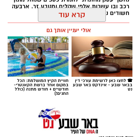
רכב ובו עשרות אלפי שקלים ומטבע זר. ארבעה
חשודים נעצרו בסך הכל.
קרא עוד
רותם שרון / 19:00 06.08.26
אולי יעניין אותך גם
תגים:
משטרה
☎ לחצו כאן לרשימת עורכי דין
חוויית הקיץ המושלמת: הכל
בבאר שבע - אינדקס באר שבע
במקום אחד ברשת הקאנטרי-
נט
חודשיים + חודש מתנה (כולל
החגים!)