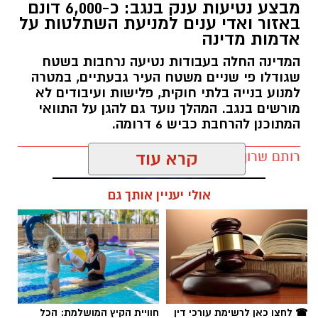
מבצע נטיעות ענק בנגב: כ-6,000 דונם
באזור ואדי ענים למניעת השתלטות על
אדמות מדינה
המדינה החלה בעבודות נטיעה נרחבות בשטח
שגודלו פי שניים משטח העיר גבעתיים, במטרה
למנוע בנייה בלתי חוקית, פלישות ועיבודים לא
מורשים בנגב. המהלך נועד גם להגן על התוואי
המתוכנן להרחבת כביש 6 דרומה.
רותם שרון / 11:32 08.08.26
קרא עוד
אולי יעניין אותך גם
תגים:
רמ''י
☎ לחצו כאן לרשימת עורכי דין
חוויית הקיץ המושלמת: הכל