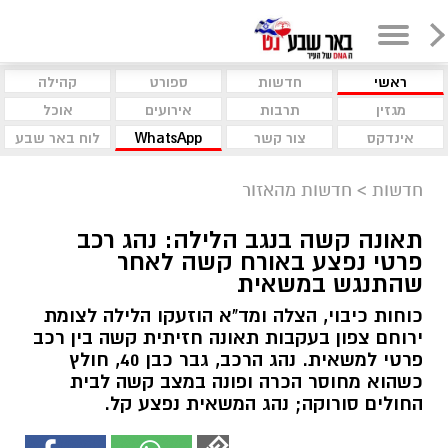
ראשי
חדשות
ספורט
קהילה
מגזין
תרבות
אירועים
אוכל
אינדקס
צור קשר
WhatsApp
לוח באר שבע
חדשות
>
חדשות מהאזור
תאונה קשה בנגב הלילה: נהג רכב
פרטי נפצע באורח קשה לאחר
שהתנגש במשאית
כוחות כיבוי, הצלה ומד"א הוזעקו הלילה לצומת
ירוחם צפון בעקבות תאונה חזיתית קשה בין רכב
פרטי למשאית. נהג הרכב, גבר כבן 40, חולץ
כשהוא מחוסר הכרה ופונה במצב קשה לבית
החולים סורוקה; נהג המשאית נפצע קל.