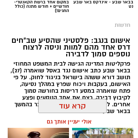
בבאר שבע - אינדקס באר שבע
במקום אחד ברשת הקאנטרי-
נט
חודשיים + חודש מתנה (כולל
החגים!)
חדשות
אישום בנגב: פלסטיני שהסיע שב"חים
דרס אחד מהם למוות וניסה לרצוח
נוספים סמוך לדבירה
פרקליטות המדינה הגישה לבית המשפט המחוזי
בבאר שבע כתב אישום נגד באסל שואמרה (27),
תושב דורא ששהה בישראל בניגוד לחוק. על פי
האישום, בעקבות ויכוח שפרץ במהלך נסיעה,
פתח שואמרה במסע דריסות בחורשה סמוך
לקיבוץ דבירה, רצח את אחד הנוסעים ופצע
קרדיט: רמ"י
אחרים. לאחר מכן נמלט מהזירה ונעצר בהמשך
קרא עוד
בבאר שבע.
המדינה, בהובלת החטיבה לשמירה על הקרקע
אולי יעניין אותך גם
ברשות מקרקעי ישראל (רמ"י), מחדשת בימים אלה
רותם שרון / 11:30 08.08.26
את עבודות הנטיעה באזור ואדי ענים שבנגב.