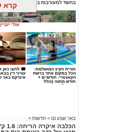
בחשד למעורבות במותו ומעצרם הואר
קרא ע
אולי יעניי
חוויית הקיץ המושלמת:
☎ לחצו כאן ל
הכל במקום אחד ברשת
עורכי דין בבא
הקאנטרי- חודשיים +
אינדקס באר ש
חודש מתנה (כולל
החגים!)
קרדיט: זק"א
שנעדר מאז סוף חודש יולי. משטרת ישראל 
באר שבע נט
>
חדשות
>
הכלבה
השלמת הליך הזיהוי במכון הלאומי לרפו
מנוע של רכב בצומת בית קמ