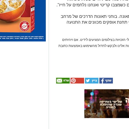
 כשמצבו קריטי ואנחנו נלחמים על חייו".
ונה. בוחני תאונות הדרכים של מרחב
י תחנת אופקים מכוונים את התנועה
 הזכויות בצילומים המגיעים לידינו. אם זיהיתים
נות אלינו ולבקש לחדול מהשימוש באמצעות כתובת
אולי
יעניין
אותך
גם
☎ לחצו כאן לרשימת
חוויית הקיץ המושלמת:
עורכי דין בבאר שבע -
הכל במקום אחד ברשת
הקאנטרי- חודשיים +
אינדקס באר שבע נט