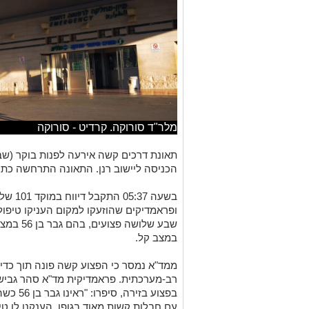
מלר"ד סורוקה. קרדיט - סורוקה
הכניסה ליישוב רנן. התאונה התרחשה כתוצ
​בשעה 
ופראמדיקים שהוזעקו למקום העניקו טיפול 
שבע שלושה
במצב קל.
​ממד"א נמסר כי הפצוע קשה פונה תוך כד
רב-מערכתית. פראמדיקית מד"א סהר גביש 
בפצוע בז
עם חבלות קשות מאוד בגופו. הענקנו לו טי