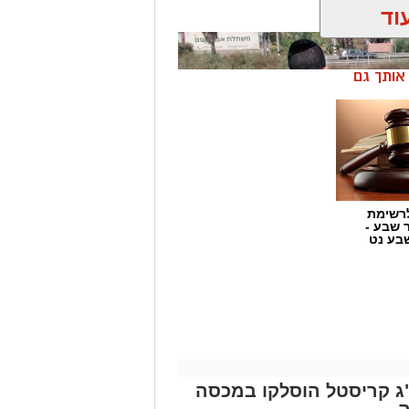
ך.
וד
ן אותך גם
רשימת
ר שבע -
בע נט
התפתחות קשה וכואבת בפרשת היעדרותו של אלדר דיין ז"ל, צעיר בן 23 מדימונה,
התירה היום (חמישי) לפרסום כי הגופה
שאותרה הבוקר בשטח פתוח סמוך לכביש 40 זוהתה בוודאות כגופתו של דיין, לאחר
 איקרה הריחה: 1.6 ק"ג קריסטל הוסלקו במכסה
אה משפטית. הודעה מרה נמסרה
ה