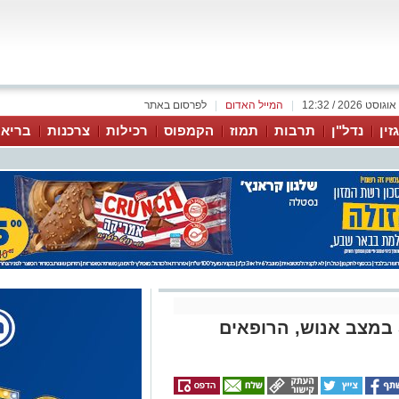
|
המייל האדום
|
לפרסום באתר
זין
נדל"ן
תרבות
תמוז
הקמפוס
רכילות
צרכנות
בריאו
תאונה קשה בנגב: גבר בן 56 במצב אנוש, הרופאים