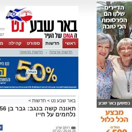
07 אוגוסט 2026 / 12:32
ראשי
חדשות
ספורט
קהילה
מג
חדשות ארציות
חדשות מהאזור
עסקים
טיפים והמלצות
|
באר שבע נט
>
חדשות
>
נלחמים על חייו
רותם שרון
25.01.26 / 07:22