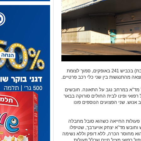
תאונת דרכים קשה אירעה לפנות בוקר (שבת) בכביש 241 באופקים, סמוך לצומת
אה מהתנגשות בין שני כלי רכב פרטיים.
05:37 התקבל דיווח במוקד 101 של מד"א במרחב נגב על התאונה. חובשים
רפואי ופינו לבית החולים סורוקה בבאר
 פצועים, בהם גבר בן 56 במצב אנוש. שני הפצועים הנוספים פונו
י פעולות החייאה כשהוא סובל מחבלה
וחובש מד"א יצחק אויערבך, שטיפלו
ירה, סיפרו: "ראינו גבר בן 56 כשהוא מחוסר הכרה, ללא דופק וללא נשימה
פול רפואי מציל חיים שכלל פעולות