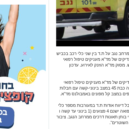
רחב נגב על ת.ד בין שני כלי רכב בכביש
דיקים של מד"א מעניקים טיפול רפואי
 ראש. מסוק מד"א הוזנק לאירוע. עדכון
: חובשים ופראמדיקים של מד"א מעניקים טיפול רפואי
ומפנים לבי"ח סורוקה 4 פצועים, בהם אישה כבת 45 במצב בינוני-קשה עם חבלות
יווח אודות ת.ד במעורבות מספר כלי
רכב בכביש 232/ צ. אבשלום. עפ"י גורמי רפואה ישנם 4 פצועים (1 בינוני עד קשה ו
 בוחן תאונות דרכים ממרחב הנגב. ציבור
שוטרים".