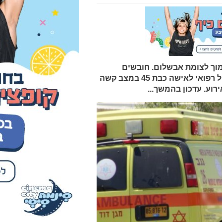
 בין שני כלי רכב בכביש 232 סמוך לצומת אבשלום. חובשים
ופראמדיקים של מד"א מעניקים טיפול רפואי לאישה כבת 45 במצב קשה
וע. עדכון בהמשך...