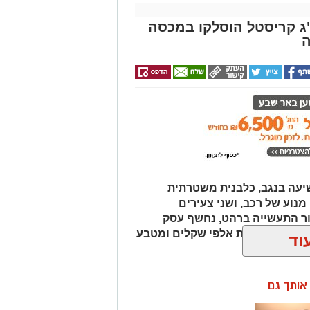
 איקרה הריחה: 1.6 ק"ג קריסטל הוסלקו במכסה
ה
עה בנגב, כלבנית משטרתית
וע של רכב, ושני צעירים
ור התעשייה ברהט, נחשף עסק
כב ובו עשרות אלפי שקלים ומטבע
וד
ן אותך גם