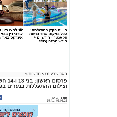
חוויית הקיץ המושלמת:
☎ לחצו כאן ל
הכל במקום אחד ברשת
עורכי דין בבא
הקאנטרי- חודשיים +
אינדקס באר ש
חודש מתנה (כולל
החגים!)
קרדיט: משטרת ישראל
באר שבע נט
>
חדשות
>
פרסום 
שוטרי המחוז הדרומי ולוח
וצילום ההתעללות בנערים בפ
מג"ב ממשיכים להנחית מכ
בנגב, עם שתי תפיסות מש
רותם שרון
06.08.26 / 15:41
האחרונות. במסגרת פעילות
כוחות מג"ב יחד עם שוטרי 