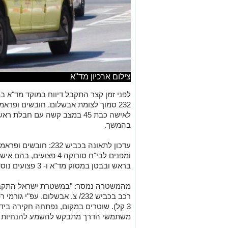
צילום ארכיון מד"א
לפני זמן קצר התקבל דיווח במוקד מד"א במ
232 סמוך לצומת אבשלום. חובשים ופראמ
לאישה כבת 45 במצב קשה עם חבלת
בהמשך.
עדכון לתאונה בכביש 232
בראש ובבטן במסוק מד"א ו- 3 פצועים נוספים במצב קל מפונים באמבולנס מד"א.
מהמשטרה נמסר: "במשטרת ישראל התקבל ד
3 קל). שוטרים במקום, נפתחה חקירה בידי
משתמשי הדרך מתבקש להשמע להנחיות ה