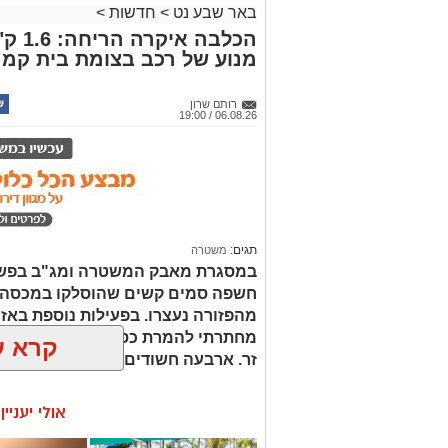
באר שבע נט
>
חדשות
>
הכלבה
מנוע של רכב בצומת בית קמ
רותם שרון
06.08.26 / 19:00
תגים:
משטרה
במסגרת מאבק המשטרה ומג"ב בפשי
חשפה סמים קשים שהוסלקו במכסה מנ
מהפזורה נעצרו. בפעילות נוספת באז
מחתרתי להמרת כספים שנוהל מתוך ר
קרא ע
זר. ארבעה חשודים נעצרו בסך הכל.
אולי יעניי