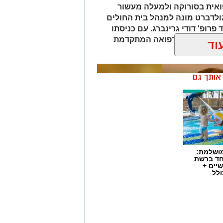
אית בסורוקה ולמעלה מעשור
גולדברט מונה למנהל בית החולים
פרופ' דודי גרינברג. עם כניסתו
דה בנגב יזכו לרפואה המתקדמת
וד
ן אותך גם
מושלמת:
חד ברשת
יים +
ולל