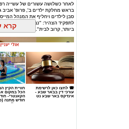
לאחר כשלושה עשורים של עשייה רפו
בראש מחלקת ילדים ב', פרופ' אביב 
סבן לילדים ויחליף את המנהל המייסד 
לתפקיד הצהיר: "נבטיח שכל ילד ויל
קרא ע
ביותר, קרוב לבית".
אולי יעניי
☎ לחצו כאן לרשימת
חוויית הקיץ ה
עורכי דין בבאר שבע -
הכל במקום א
אינדקס באר שבע נט
הקאנטרי- חודש
חודש מתנה (כ
החגים!)