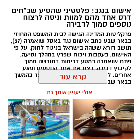
אישום בנגב: פלסטיני שהסיע שב"חים
דרס אחד מהם למוות וניסה לרצוח
נוספים סמוך לדבירה
פרקליטות המדינה הגישה לבית המשפט המחוזי
בבאר שבע כתב אישום נגד באסל שואמרה (27),
תושב דורא ששהה בישראל בניגוד לחוק. על פי
האישום, בעקבות ויכוח שפרץ במהלך נסיעה,
פתח שואמרה במסע דריסות בחורשה סמוך
לקיבוץ דבירה, רצח את אחד הנוסעים ופצע
קרדיט: רמ"י
אחרים. לאחר מכן נמלט מהזירה ונעצר בהמשך
קרא עוד
בבאר שבע.
המדינה, בהובלת החטיבה לשמירה על הקרקע
אולי יעניין אותך גם
ברשות מקרקעי ישראל (רמ"י), מחדשת בימים אלה
רותם שרון / 11:30 08.08.26
את עבודות הנטיעה באזור ואדי ענים שבנגב.
הפעילות, המבוצעת בפועל על ידי קק"ל ומאובטחת
על ידי משטרת ישראל, מקיפה שטח עצום של
כ-6,000 דונם – פי שניים בקירוב משטחה של העיר
גבעתיים. העבודות מתבצעות כחלק מפעילות