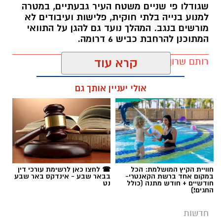
שגודלו פי שניים משטח העיר גבעתיים, במטרה
למנוע בנייה בלתי חוקית, פלישות ועיבודים לא
מורשים בנגב. המהלך נועד גם להגן על התוואי
המתוכנן להרחבת כביש 6 דרומה.
רותם שרון / 11:32 08.08.26
קרא עוד
אולי יעניין אותך גם
תגים:
רמ''י
חוויית הקיץ המושלמת: הכל
☎ לחצו כאן לרשימת עורכי דין
במקום אחד ברשת הקאנטרי-
בבאר שבע - אינדקס באר שבע
חודשיים + חודש מתנה (כולל
נט
החגים!)
חדשות