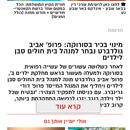
תגים:
משטרה
☎ לחצו כאן לרשימת עורכי דין
חוויית הקיץ המושלמת: הכל
רציפה ועקבית המתקיימת מזה למעלה משלושה
בבאר שבע - אינדקס באר שבע
במקום אחד ברשת הקאנטרי-
עשורים במטרה להגן על קרקעות המדינה באזור
נט
חודשיים + חודש מתנה (כולל
החגים!)
הדרום.
חדשות
ברשות מקרקעי ישראל מדגישים כי אסטרטגיית
הנטיעות הוכחה לאורך השנים ככלי יעיל במיוחד
מינוי בכיר בסורוקה: פרופ' אביב
גולדברט נבחר למנהל בית חולים סבן
לשמירה על הקרקעות. מטרתו המרכזית של
לילדים
המבצע הנוכחי היא למנוע פלישות לשטחים
פתוחים, לעצור עיבודים חקלאיים בלתי מורשים
לאחר כשלושה עשורים של עשייה רפואית
בסורוקה ולמעלה מעשור בראש מחלקת ילדים ב',
ולבלום ניסיונות לבנייה לא חוקית. בנוסף, הנטיעות
פרופ' אביב גולדברט מונה למנהל בית החולים סבן
מסייעות בהגנה על תשתיות לאומיות עתידיות
לילדים ויחליף את המנהל המייסד פרופ' דודי
במרחב, ובראשן שמירה הרמטית על התוואי
גרינברג. עם כניסתו לתפקיד הצהיר: "נבטיח שכל
המיועד להרחבת כביש 6 לכיוון דרום.
ילד וילדה בנגב יזכו לרפואה המתקדמת ביותר,
קרוב לבית".
קרא עוד
שירה תם, מנהלת החטיבה לשמירה על הקרקע
קרדיט - דוברות מרחב נגב
רותם שרון / 19:10 07.08.26
ברשות מקרקעי ישראל, התייחסה לתחילת
אולי יעניין אותך גם
העבודות וציינה כי הרשות תמשיך לפעול כנאמן
לבית המשפט המחוזי בבאר שבע הוגש כתב אישום