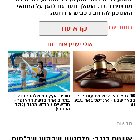
מורשים בנגב. המהלך נועד גם להגן על התוואי
המתוכנן להרחבת כביש 6 דרומה.
רותם שרון / 11:32 08.08.26
קרא עוד
אולי יעניין אותך גם
תגים:
רמ''י
☎ לחצו כאן לרשימת עורכי דין
חוויית הקיץ המושלמת: הכל
בבאר שבע - אינדקס באר שבע
במקום אחד ברשת הקאנטרי-
נט
חודשיים + חודש מתנה (כולל
החגים!)
חדשות
אישום בנגב: פלסטיני שהסיע שב"חים