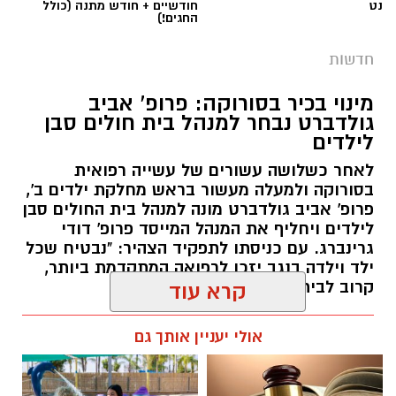
עשורים במטרה להגן על קרקעות המדינה באזור
נט
חודשיים + חודש מתנה (כולל
החגים!)
הדרום.
חדשות
ברשות מקרקעי ישראל מדגישים כי אסטרטגיית
הנטיעות הוכחה לאורך השנים ככלי יעיל במיוחד
מינוי בכיר בסורוקה: פרופ' אביב
גולדברט נבחר למנהל בית חולים סבן
לשמירה על הקרקעות. מטרתו המרכזית של
לילדים
המבצע הנוכחי היא למנוע פלישות לשטחים
פתוחים, לעצור עיבודים חקלאיים בלתי מורשים
לאחר כשלושה עשורים של עשייה רפואית
בסורוקה ולמעלה מעשור בראש מחלקת ילדים ב',
ולבלום ניסיונות לבנייה לא חוקית. בנוסף, הנטיעות
פרופ' אביב גולדברט מונה למנהל בית החולים סבן
מסייעות בהגנה על תשתיות לאומיות עתידיות
לילדים ויחליף את המנהל המייסד פרופ' דודי
במרחב, ובראשן שמירה הרמטית על התוואי
גרינברג. עם כניסתו לתפקיד הצהיר: "נבטיח שכל
המיועד להרחבת כביש 6 לכיוון דרום.
ילד וילדה בנגב יזכו לרפואה המתקדמת ביותר,
קרוב לבית".
קרא עוד
שירה תם, מנהלת החטיבה לשמירה על הקרקע
קרדיט - דוברות מרחב נגב
רותם שרון / 19:10 07.08.26
ברשות מקרקעי ישראל, התייחסה לתחילת
אולי יעניין אותך גם
העבודות וציינה כי הרשות תמשיך לפעול כנאמן
לבית המשפט המחוזי בבאר שבע הוגש כתב אישום
הציבור לשמירה על קרקעות המדינה ולנקוט בכל
נגד באסל שואמרה, המייחס לו שורת עבירות