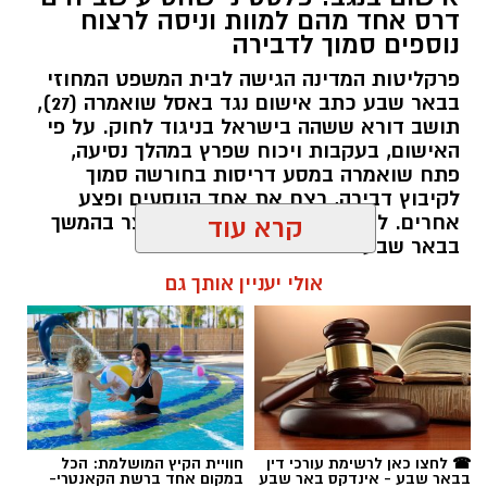
דרס אחד מהם למוות וניסה לרצוח
נוספים סמוך לדבירה
פרקליטות המדינה הגישה לבית המשפט המחוזי
בבאר שבע כתב אישום נגד באסל שואמרה (27),
תושב דורא ששהה בישראל בניגוד לחוק. על פי
האישום, בעקבות ויכוח שפרץ במהלך נסיעה,
פתח שואמרה במסע דריסות בחורשה סמוך
לקיבוץ דבירה, רצח את אחד הנוסעים ופצע
קרדיט: רמ"י
אחרים. לאחר מכן נמלט מהזירה ונעצר בהמשך
קרא עוד
בבאר שבע.
המדינה, בהובלת החטיבה לשמירה על הקרקע
אולי יעניין אותך גם
ברשות מקרקעי ישראל (רמ"י), מחדשת בימים אלה
רותם שרון / 11:30 08.08.26
את עבודות הנטיעה באזור ואדי ענים שבנגב.
הפעילות, המבוצעת בפועל על ידי קק"ל ומאובטחת
על ידי משטרת ישראל, מקיפה שטח עצום של
כ-6,000 דונם – פי שניים בקירוב משטחה של העיר
גבעתיים. העבודות מתבצעות כחלק מפעילות
תגים:
משטרה
☎ לחצו כאן לרשימת עורכי דין
חוויית הקיץ המושלמת: הכל
רציפה ועקבית המתקיימת מזה למעלה משלושה
בבאר שבע - אינדקס באר שבע
במקום אחד ברשת הקאנטרי-