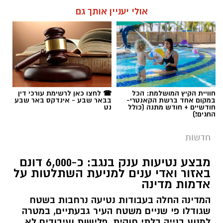
אולי יעניין אותך גם
חוויית הקיץ המושלמת: הכל
☎ לחצו כאן לרשימת עורכי דין
במקום אחד ברשת הקאנטרי-
בבאר שבע - אינדקס באר שבע
חודשיים + חודש מתנה (כולל
נט
החגים!)
חדשות
מבצע נטיעות ענק בנגב: כ-6,000 דונם
באזור ואדי ענים למניעת השתלטות על
אדמות מדינה
המדינה החלה בעבודות נטיעה נרחבות בשטח
שגודלו פי שניים משטח העיר גבעתיים, במטרה
למנוע בנייה בלתי חוקית, פלישות ועיבודים לא