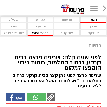
ראשי
חדשות
ספורט
קהילה
מגזין
תרבות
אירועים
אוכל
אינדקס
צור קשר
WhatsApp
לוח באר שבע
חדשות
לפני שעה קלה: שריפה פרצה בבית
קרקע ברחוב התלמוד, כוחות כיבוי
הוקפצו למקום
שריפה פרצה לפני זמן קצר בבית קרקע ברחוב
התלמוד בב״ש, למרבה המזל האירוע הסתיים
ללא נפגעים
ניר אלון / 21:47 28.09.23