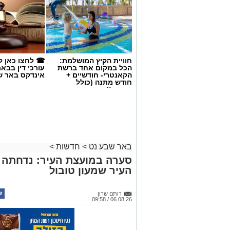
חוויית הקיץ המושלמת:
☎ לחצו כאן ל
הכל במקום אחד ברשת
עורכי דין בבא
הקאנטרי- חודשיים +
אינדקס באר ש
חודש מתנה (כולל
החגים!)
באר שבע נט
>
חדשות
>
סערה במועצת העיר: נדחתה 
העיר שמעון טובול
רותם שרון
06.08.26 / 09:58
קרדיט: תוכן גולשים ע"פ סעיף 27א'/איחוד הצלה
אבל כבד בעיר אופקים: מתן
32, נשוי ואב לשניים, הל
החולים, ימים ספורים לאח
בתאונת קורקינט חשמלי. 
תגים:
עיריית באר שבע
,
שמעון טובול
,
עידו אטיאס