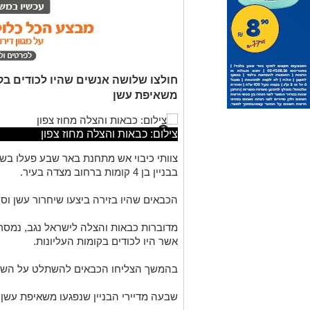
חולצו שלושה אנשים שהיו לכודים בק
משאיפת עשן
צילום: כבאות והצלה מחוז צפון
צוותי כיבוי אש מתחנת באר שבע פעלו בש
בבניין בן 4 קומות ברחוב מצדה בעיר.
הכבאים שהיו בזירה ביצעו שיחרור עשן וסר
מדוברות כבאות והצלה לישראל נגב, נמסר
אשר היו לכודים בקומות העליונות.
בהמשך הצליחו הכבאים להשתלט על השר
שבעה מדיירי הבניין שנפגעו משאיפת עשן ז
אנו מכבדים זכויות יוצרים ועושים מאמץ לאתר את בעלי
בפרסומינו צילום שיש לכם זכויות בו, אתם רשאים לפ
המייל:
ram@isnet.co.il