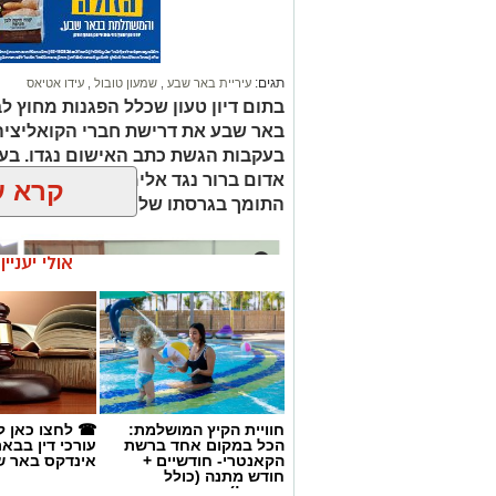
תושבי העיר וקרוביו נשאו 
בתום דיון טעון שכלל הפגנות מחוץ לב
באר שבע את דרישת חברי הקואליציה 
אך למרבה הצער, מאמצי ה
בעקבות הגשת כתב האישום נגדו. בעו
סורוקה להציל את חייו עלו
אדום ברור נגד אלימות, ראש העיר וה
קרא ע
התומך בגרסתו של טובול, וקבעו כי 
התאונה התרחשה ברחוב אליהו גולומב בעי
עלה כי מדובר בתאונה עצמית – מתן ז"ל 
קשות בראשו. עם קבלת הדיווח במוקדי החיר
אולי יעניי
ואיחוד הצלה שהעניקו לו טיפול רפואי מצי
חוויית הקיץ המושלמת:
☎ לחצו כאן ל
הכל במקום אחד ברשת
עורכי דין בבא
הקאנטרי- חודשיים +
אינדקס באר ש
חודש מתנה (כולל
החגים!)