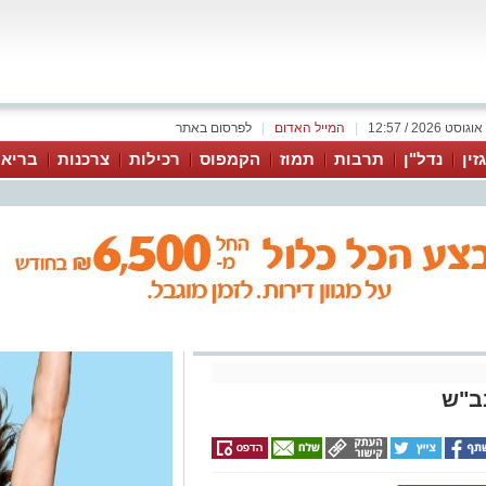
|
המייל האדום
|
לפרסום באתר
זין
נדל"ן
תרבות
תמוז
הקמפוס
רכילות
צרכנות
בריאו
ב"ש