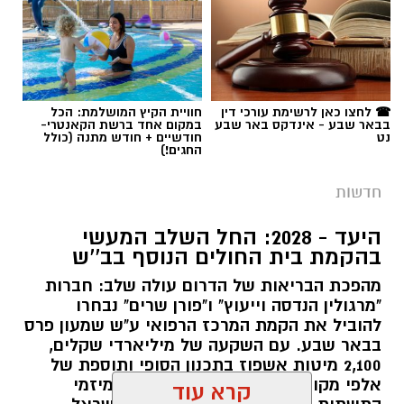
בהתנגשות עוצמתית עם משאית. למקום הוזעקו
תגים:
משטרה
☎ לחצו כאן לרשימת עורכי דין
חוויית הקיץ המושלמת: הכל
בבאר שבע - אינדקס באר שבע
במקום אחד ברשת הקאנטרי-
כוחות הצלה רבים, ביניהם לוחמי אש שפעלו לחלץ
נט
חודשיים + חודש מתנה (כולל
החגים!)
את הנהג מהרכב המרוסק. שוטרי תחנת ערוער
חסמו את הכביש לשני הכיוונים, ובוחני תאונות
חדשות
הדרכים של מרחב נגב פתחו בחקירת נסיבות
האירוע.
היעד - 2028: החל השלב המעשי
קרדיט: באר שבע נט
בהקמת בית החולים הנוסף בב''ש
הצוותים הרפואיים של מד"א, שהוזעקו לטפל
מהפכת הבריאות של הדרום עולה שלב: חברות
בתאונה, נאלצו להתמודד עם המראה הקשה בו
"מרגולין הנדסה וייעוץ" ו"פורן שרים" נבחרו
הקורבן הוא עמיתם לארגון. למרות מאמצי החילוץ,
להוביל את הקמת המרכז הרפואי ע"ש שמעון פרס
בבאר שבע. עם השקעה של מיליארדי שקלים,
הפגיעה הייתה אנושה, ולצוותים לא נותר אלא
2,100 מיטות אשפוז בתכנון הסופי ותוספת של
לקבוע את מותו בזירה עקב חבלה רב-מערכתית.
אלפי מקומות עבודה, מדובר באחד ממיזמי
במקביל, העניקו הצוותים טיפול מציל חיים לשני
התשתית המורכבים והמשמעותיים בישראל.
פצועים נוספים שהיו מעורבים בתאונה: גבר כבן 35
עבודות השלב הראשון צפויות לצאת לדרך
קרא עוד
לקראת 2028.
במצב קשה וגבר כבן 45 במצב בינוני. שניהם פונו
קרדיט - דוברות מרחב נגב
להמשך קבלת טיפול בבית החולים סורוקה בבאר
אולי יעניין אותך גם
רותם שרון / 13:45 05.08.26
שבע.