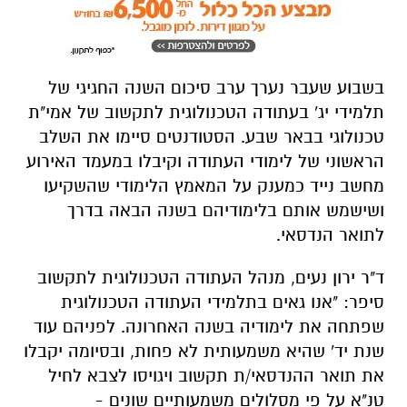
תלמידי יג' בעתודה הטכנולוגית לתקשוב של אמי"ת
טכנולוגי בבאר שבע. הסטודנטים סיימו את השלב
הראשוני של לימודי העתודה וקיבלו במעמד האירוע
מחשב נייד כמענק על המאמץ הלימודי שהשקיעו
ושישמש אותם בלימודיהם בשנה הבאה בדרך
לתואר הנדסאי.
ד"ר ירון נעים, מנהל העתודה הטכנולוגית לתקשוב
סיפר: "אנו גאים בתלמידי העתודה הטכנולוגית
שפתחה את לימודיה בשנה האחרונה. לפניהם עוד
שנת יד' שהיא משמעותית לא פחות, ובסיומה יקבלו
את תואר ההנדסאי/ת תקשוב ויגויסו לצבא לחיל
טנ"א על פי מסלולים משמעותיים שונים -
כמחציתם חתומים לקבע ותעמוד בפניהם
האפשרות לצאת לקצונה והנדסה. במהלך השנה,
בנוסף ללימודים האקדמיים, הסטודנטים התנדבו