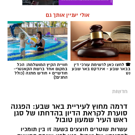
☎ לחצו כאן לרשימת עורכי דין
חוויית הקיץ המושלמת: הכל
בבאר שבע - אינדקס באר שבע
במקום אחד ברשת הקאנטרי-
נט
חודשיים + חודש מתנה (כולל
החגים!)
חדשות
דרמה מחוץ לעיריית באר שבע: הפגנה
סוערת לקראת הדיון בהדחתו של סגן
ראש העיר שמעון טובול
עשרות שוטרים חוצצים בשעה זו בין תומכיו
למתנגדיו של טובול, רגע לפני ישיבת המועצה
המתוחה שבה תעלה הדרישה לפטרו בעקבות
כתב האישום נגדו. בעוד מחנה אחד מכנה אותו
"לוחם הנגב", המחנה השני, ובו חבר המועצה עידו
אטיאס, דורש את סילוקו המיידי. שאלת השאלות