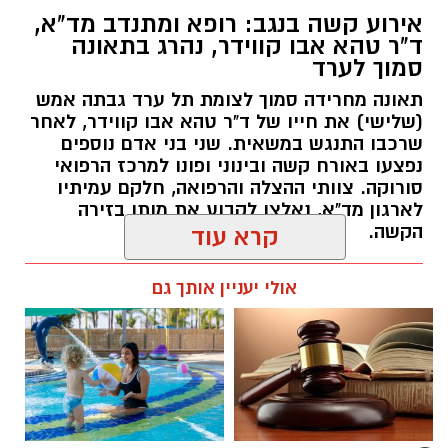
תאונה מחרידה סמוך לצומת תל ערד גבתה אמש
(שלישי) את חייו של ד"ר טהא אבו קווידר, לאחר
שרכבו התנגש במשאית. שני בני אדם נוספים
נפצעו באורח קשה ובינוני ופונו למרכז הרפואי
סורוקה. צוותי ההצלה והרפואה, חלקם עמיתיו
לארגון מד"א, נאלצו לקבוע את מותו בזירה
קרדיט: באר שבע נט
הקשה.
קרא עוד
מתח שיא נרשם בשעה זו ברחבת עיריית באר
רותם שרון / 16:30 05.08.26
אולי יעניין אותך גם
שבע: הפגנה יצרית וסוערת מתקיימת ממש כעת
מחוץ לבניין העירייה, דקות ספורות לפני פתיחתה
של אחת מישיבות המועצה הטעונות ביותר שידעה
העיר בתקופה האחרונה. על סדר היום עומדת
דרישתם של חברי המועצה להדיח לאלתר את סגן
ראש העיר, שמעון טובול, על רקע הגשת כתב
תגים:
ד"ר טהא אבו קווידר
האישום נגדו בגין תקיפת שני עובדי תחנת דלק.
☎ לחצו כאן לרשימת עורכי דין
חוויית הקיץ המושלמת: הכל
בבאר שבע - אינדקס באר שבע
במקום אחד ברשת הקאנטרי-
נט
חודשיים + חודש מתנה (כולל
החגים!)
​במקום נוכחים כוחות משטרה גדולים, הכוללים
עשרות שוטרים, אשר נאלצים לחצוץ פיזית בין שני
חדשות