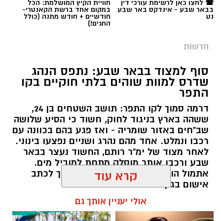
מחנות קוטביים שהתייצבו זה מול זה:
סוף למצוד בבאר שבע: נתפס הנהג
​מחנה התומכים: עומד מאחורי טובול ומגבה
שדרס למוות שוהים בלתי חוקיים בקו
התפר
את מעשיו. המפגינים בצד זה מניפים שלטי
תמיכה, רואים בו קורבן של המערכת וקוראים
דרמה סמוך לקו התפר: תושב השטחים בן 24,
ששהה בארץ בניגוד לחוק, חשוד כי הסיע שלושה
לעברו קריאות עידוד, תוך שהם מכנים אותו
ד"ר טהא אבו קווידר. קרדיט: תוכן גולשים ע''פ
שב"חים באזור שומריה - ואז פגע בהם בכוונה עם
"לוחם הנגב".
סעיף 27א'
רכבו ונמלט. אחד מהם נהרג ושניים נפצעו בינוני.
לאחר מצוד של ימ"ר רותם, החשוד נעצר בבאר
שבע ורכבו אותר מוסלק מתחת למוביל מים.
אבל כבד בקהילת הרפואה וההצלה בדרום: ד"ר
אתמול הוגשה נגדו הצהרת תובע בדרך לכתב
קרא עוד
טהא אבו קווידר, רופא ומתנדב מוערך במגן דוד
אישום בגין רצח.
אדום, הוא ההרוג בתאונת הדרכים הקטלנית
אולי יעניין אותך גם
שאירעה אמש (שלישי) בכביש 80, סמוך לצומת תל
רותם שרון / 15:15 05.08.26
ערד שבנגב. התאונה הקטלנית מעלה את מניין
ההרוגים בכבישים מתחילת השבוע לשישה.
התאונה הקשה התרחשה סמוך לשעה 22:10, כאשר
רכבו הפרטי של ד"ר אבו קווידר היה מעורב