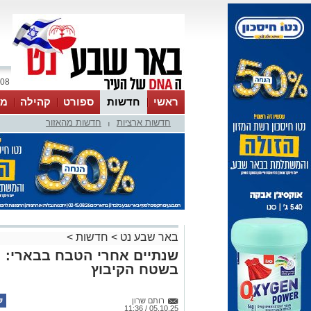
08 אוגוסט 2026 / 00:33
ראשי
חדשות
ספורט
קהילה
מג
חדשות ארציות
חדשות מהאזור
עסקים
טיפים והמלצות
|
באר שבע נט
>
חדשות
>
שנתיים אחרי הטבח בבארי: 
בשטח הקיבוץ
רותם שרון
05.10.25 / 11:36