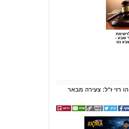
רשימת
ר שבע -
בע נט
 רזי ז"ל: צעירה מבאר
ת כללית הודיע על מינויו של פרופ'
ים. פרופ' גולדברט נכנס לנעליו של