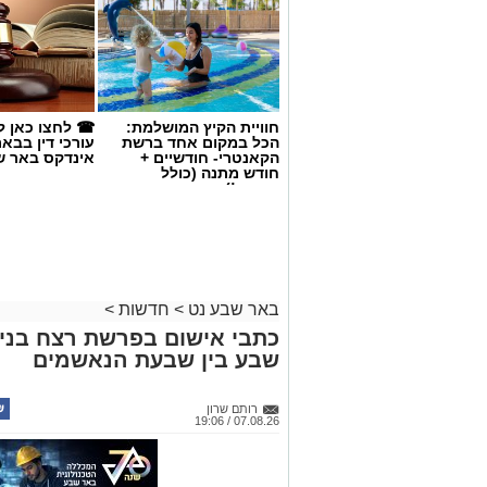
חוויית הקיץ המושלמת:
☎ לחצו כאן ל
הכל במקום אחד ברשת
עורכי דין בבא
הקאנטרי- חודשיים +
אינדקס באר ש
חודש מתנה (כולל
החגים!)
באר שבע נט
>
חדשות
>
כתבי אישום בפרשת רצח בניהו
שבע בין שבעת הנאשמים
קרדיט: סורוקה
רותם שרון
07.08.26 / 19:06
המרכז הרפואי האוניברסיטאי סורוקה מקבוצ
אביב גולדברט למנהל בית החולים סבן לילד