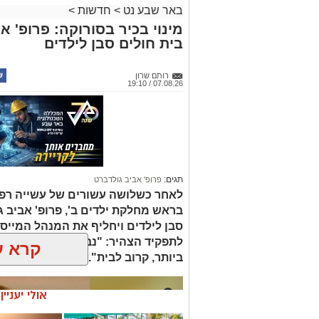
באר שבע נט
>
חדשות
>
מינוי בכיר בסורוקה: פרופ' 
בית חולים סבן לילדים
רותם שרון
07.08.26 / 19:10
תגים:
פרופ' אביב גולדברט
לאחר כשלושה עשורים של עשייה רפו
בראש מחלקת ילדים ב', פרופ' אביב 
סבן לילדים ויחליף את המנהל המייסד 
לתפקיד הצהיר: "נבטיח שכל ילד ויל
קרא ע
ביותר, קרוב לבית".
אולי יעניי