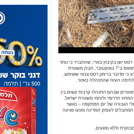
רסס ישן בקיבוץ בארי, שהתברר כי נותר
במקום מאז מתקפת הטרור הרצחנית של חמאס ב־7 באוקטובר. חבלן משטרת
 כי מדובר ברימון רסס צבאי ששימש,
חימה העזה שהתנהלה באזור.
אזורים שבהם התנהלו קרבות קשים בין
המחוז הדרומי ולוחמי משטרת ישראל.
לי הגבורה של יום המתקפה – כאשר
המחבלים לעומק המדינה ומנעו פגיעה
בוקרת וללא נפגעים.