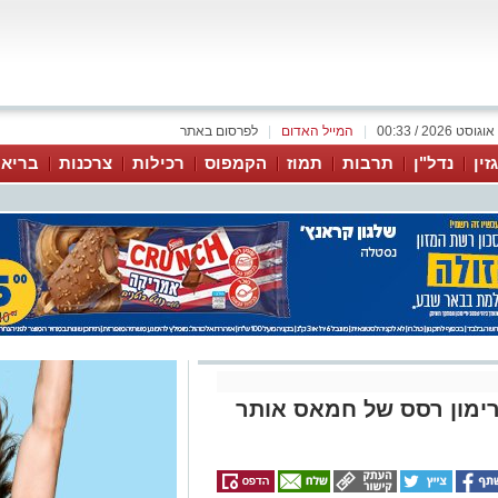
|
המייל האדום
|
לפרסום באתר
זין
נדל"ן
תרבות
תמוז
הקמפוס
רכילות
צרכנות
בריאו
רימון רסס של חמאס אותר