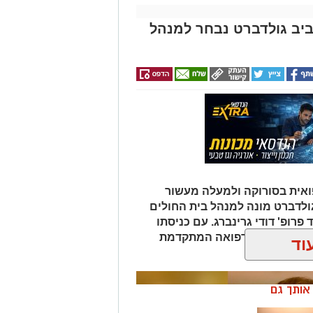
אביב גולדברט נבחר למנהל
אית בסורוקה ולמעלה מעשור
גולדברט מונה למנהל בית החולים
פרופ' דודי גרינברג. עם כניסתו
דה בנגב יזכו לרפואה המתקדמת
וד
ן אותך גם