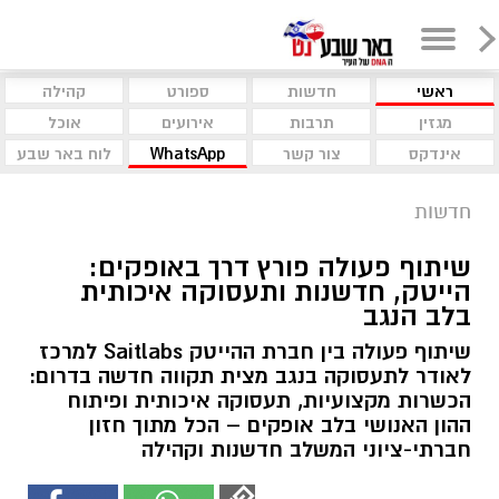
ראשי
חדשות
ספורט
קהילה
מגזין
תרבות
אירועים
אוכל
אינדקס
צור קשר
WhatsApp
לוח באר שבע
חדשות
שיתוף פעולה פורץ דרך באופקים:
הייטק, חדשנות ותעסוקה איכותית
בלב הנגב
שיתוף פעולה בין חברת ההייטק Saitlabs למרכז
לאודר לתעסוקה בנגב מצית תקווה חדשה בדרום:
הכשרות מקצועיות, תעסוקה איכותית ופיתוח
ההון האנושי בלב אופקים – הכל מתוך חזון
חברתי-ציוני המשלב חדשנות וקהילה