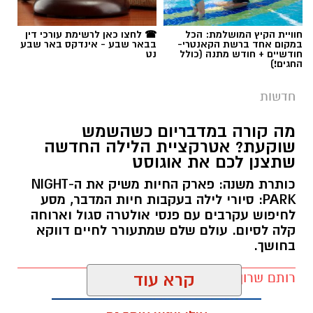
חוויית הקיץ המושלמת: הכל
☎ לחצו כאן לרשימת עורכי דין
במקום אחד ברשת הקאנטרי-
בבאר שבע - אינדקס באר שבע
חודשיים + חודש מתנה (כולל
נט
החגים!)
חדשות
מה קורה במדבריום כשהשמש
שוקעת? אטרקציית הלילה החדשה
שתצנן לכם את אוגוסט
כותרת משנה: פארק החיות משיק את ה-NIGHT
PARK: סיורי לילה בעקבות חיות המדבר, מסע
לחיפוש עקרבים עם פנסי אולטרה סגול וארוחה
קלה לסיום. עולם שלם שמתעורר לחיים דווקא
בחושך.
רותם שרון / 11:30 10.08.26
קרא עוד