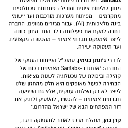
Saitlabs
היא חברת פיתוח ישראלית הפועלת
מתוך שליחות ציונית ומובילה פתרונות טכנולוגיים
מתקדמים – מפיתוח מערכות מורכבות ועד יישומי
בינה מלאכותית (AI), עבור מגזרים מגוונים. החברה
בחרה למקם את פעילותה בלב הנגב מתוך כוונה
לייצר אימפקט חברתי אמיתי – מהכשרה מקצועית
ועד תעסוקה ישירה.
לדברי
ג’ונתן בנימין
, סמנכ”ל הפיתוח העסקי של
החברה:
"אנחנו ב-Saitlabs מאמינים בכוח של
קהילה וביכולת של טכנולוגיה לשנות מציאות.
הבחירה לפעול מאופקים היא חלק מהחזון שלנו
לייצר לא רק הצלחה עסקית, אלא גם השפעה
חברתית אמיתית – להכשיר, להעסיק ולחזק את
דור המפתחים הבא של ישראל מהדרום."
קרן כהן
, מנהלת מרכז לאודר לתעסוקה בנגב,