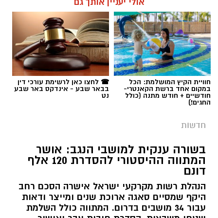
אולי יעניין אותך גם
תגים:
מדבריום
חוויית הקיץ המושלמת: הכל
☎ לחצו כאן לרשימת עורכי דין
במקום אחד ברשת הקאנטרי-
בבאר שבע - אינדקס באר שבע
חודשיים + חודש מתנה (כולל
נט
החגים!)
חדשות
בשורה ענקית למושבי הנגב: אושר
המתווה ההיסטורי להסדרת 120 אלף
דונם
הנהלת רשות מקרקעי ישראל אישרה הסכם רחב
היקף שמסיים סאגה ארוכת שנים ומייצר ודאות
עבור 34 מושבים בדרום. המתווה כולל השלמת