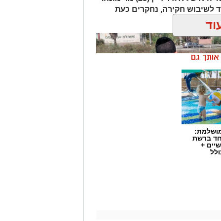
 לשיבוש חקירה, נחקרים כעת
ך.
וד
ן אותך גם
מושלמת:
חד ברשת
יים +
ולל
התפתחות קשה וכואבת בפרשת היעדרותו של אלדר דיין ז"ל, צעיר בן 23 מדימונה,
התירה היום (חמישי) לפרסום כי הגופה
שאותרה הבוקר בשטח פתוח סמוך לכביש 40 זוהתה בוודאות כגופתו של דיין, לאחר