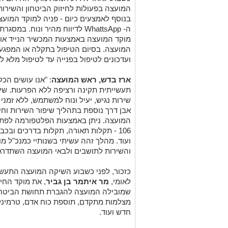
המועצה בפעולות לחיזוק הביטחון והשיר
בנוסף לאמצעים כיום - פניה למוקד המו
ה- WhattsApp לדיווח מהיר ונוח.
מוקד המועצה באמצעות המכשיר הנייד או 
המועצה. בסיום הטיפול בתקלה או המפגע,
ועדכונים לטיפול בפנייה עד לטיפול מלא ל
ארז בדש, ראש המועצה
: "אנו עושים הכ
תעשייתית תקינה ורציפה ללא הפרעות. שיר
שירות נגיש, יעיל ונוח למשתמש, ללא זמני
אבן דרך נוספת בתהליך שיפור השירות וח
המועצה. ניתן באמצעות הפלטפורמה לפתו
106 - תקלות תאורה, תקלות בדרכים ובכבי
ועוד. מהלך זהה עשיתי בשנותיי כמנכ"ל מו
והשירות לתושבים ולבאי המועצה השתדרג
כזכור, לפני כשבוע השיקה המועצה התעשיי
לאומי,
מר איתמר בן גביר
, את מוקד הח
שמובילה המועצה להגברת תחושת הביטח
מצלמות מתקדם, תוספת כוח אדם, טרמינל
חדש ועוד.