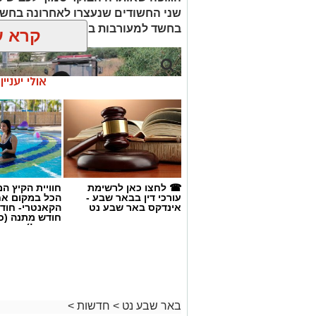
שני החשודים שנעצרו לאחרונה בחשד
בחשד למעורבות במותו ומעצרם הואר
קרא ע
אולי יעניי
☎ לחצו כאן לרשימת
חוויית הקיץ ה
עורכי דין בבאר שבע -
הכל במקום א
אינדקס באר שבע נט
הקאנטרי- חודש
חודש מתנה (כ
החגים!)
קרדיט: זק"א
שנעדר מאז סוף חודש יולי. משטרת ישראל 
באר שבע נט
>
חדשות
>