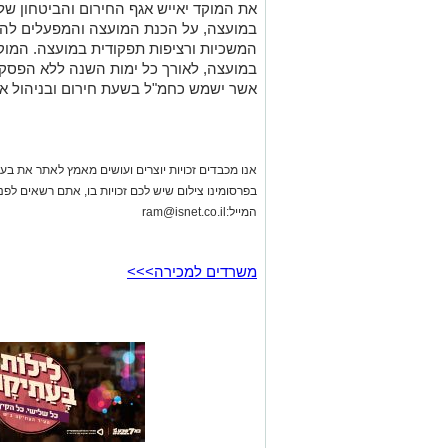
את המוקד יאייש אגף החירום והביטחון ש
במועצה, על הכנת המועצה והמפעלים להתמ
המשכיות ורציפות תפקודית במועצה. המו
במועצה, לאורך כל ימות השנה ללא הפסקה.
אשר ישמש כחמ"ל בשעת חירום ובניהול אי
אנו מכבדים זכויות יוצרים ועושים מאמץ לאתר את בעלי
בפרסומינו צילום שיש לכם זכויות בו, אתם רשאים לפ
המייל:
ram@isnet.co.il
משרדים למכירה>>>