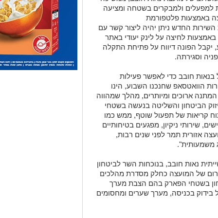
ות למפעלים ולמבקרים בשטחה ומציעה
עצה באמצעות פלטפורמת
 במסגרת השירות החדש ניתן יהיה ליצור קשר עם
באמצעות לחיצה על לינק יעודי באתר
 יקבל הפונה דיווח על פתיחת התקלה
פניה וסגירתה.
ל בנאות חובב כדי לאפשר פעילות
ות הוואטסאפ שחנכנו השבוע, הינו
 המתנה ארוכים ומיותרים, מהלך שמהווה
יזוק הביטחון והשליטה בנעשה בשטחי
ח קריאות של תפעול שוטף, ממש כמו
שים, שירותי ניקיון, מפגעים בטיחותיים
עצה אזורית תמר לפני שנים רבות,
 משמעותית".
תית נאות חובב, בנוכחות השר לביטחון
ירום של המועצה כחלק מסדרת מהלכים
ון בשטחי הפארק בהם הצבת מערך
 בידוק בכניסה, מערך שערים ומחסומים