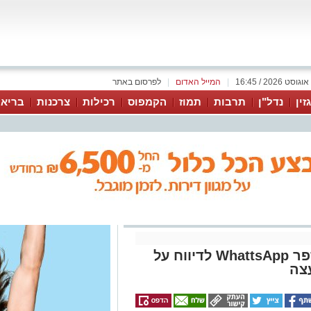
|
המייל האדום
|
לפרסום באתר
זין
נדל"ן
תרבות
תמוז
הקמפוס
רכילות
צרכנות
בריאו
שירות חדש בנאות חובב: מספר WhattsApp לדיווח על
צה