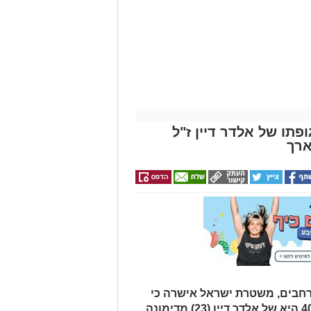
עורכי דין בבאר שבע -
הכל במקום אחד ברשת
הקאנטרי- חודשיים +
אינדקס באר שבע נט
חודש מתנה (כולל
החגים!)
פתו של אלדר דיין ז"ל
ארך
רחבים, משטרת ישראל אישרה כי
הגופה שאותרה הבוקר סמוך לכביש 40 היא של אלדר דיין (23) מדימונה.