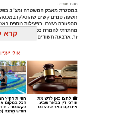
מחתרתי להמרת כספים שנוהל מתוך ר
זר. ארבעה חשודים נעצרו בסך הכל.
קרא ע
אולי יעניי
☎ לחצו כאן לרשימת
חוויית הקיץ ה
עורכי דין בבאר שבע -
הכל במקום א
אינדקס באר שבע נט
הקאנטרי- חודש
חודש מתנה (כ
החגים!)
קרדיט: משטרת ישראל
שוטרי המחוז הדרומי ולוח