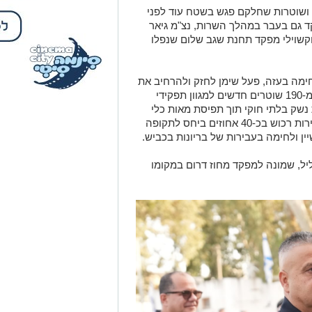
 איבד המרחב 21 שוטרים ושוטרות שחלקם פגש בשטח עוד לפני
עליהם פיקד גם בעבר במהלך השרות, נצ"מ גיאר
זוקשוילי מפקד תחנת שגב שלום שנפלו
ימה בעזה, פעל שימן לחזק ולהרחיב את
כוחות המשטרה במרחב תוך גיוס למעלה מ-190 שוטרים חדשים למגוון תפקידי
 נשק בלתי חוקי תוך תפיסת מאות כלי
נשק ואמצעי לחימה, הורדת הפשיעה בעבירות רכוש בכ-40 אחוזים ביחס לתקופה
ן ולחימה בעבירות של בריונות בכביש.
ליל, שמונה למפקד מחוז דרום במקומו