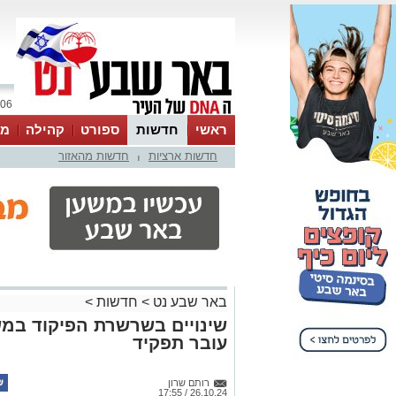
06 אוגוסט 2026 / 20:04
ראשי
חדשות
ספורט
קהילה
מג
חדשות ארציות
חדשות מהאזור
עסקים
טיפים והמלצות
|
באר שבע נט
>
חדשות
>
שינויים בשרשרת הפיקוד במ
עובר תפקיד
רותם שרון
26.10.24 / 17:55