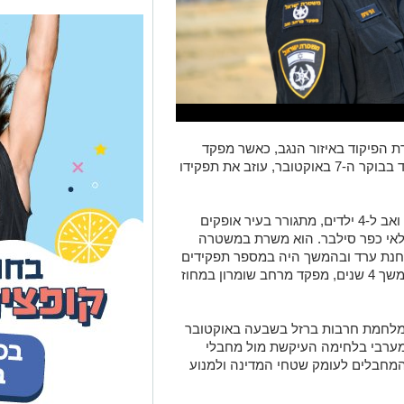
 הפיקוד באיזור הנגב, כאשר מפקד
מרחב נגב - תנ"צ אפי שימן, שנכנס לתפקיד בבוקר ה-7 באוקטובר, עוזב את תפקידו
שימן בן ה-53, אשר נשוי לקצינה במשטרה ואב ל-4 ילדים, מתגורר בעיר אופקים
קלאי כפר סילבר. הוא משרת במשטרה
 בתחנת ערד ובהמשך היה במספר תפקידים
מרכזיים, ביניהם מפקד תחנת באר שבע במשך 4 שנים, מפקד מרחב שומרון במחוז
ץ מלחמת חרבות ברזל בשבעה באוקטובר
מערבי בלחימה העיקשת מול מחבלי
מחבלים לעומק שטחי המדינה ולמנוע