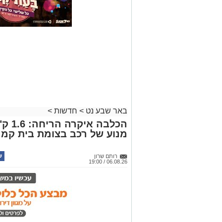
באר שבע נט
>
חדשות
>
הכלבה
מנוע של רכב בצומת בית קמ
רותם שרון
06.08.26 / 19:00
תגים:
משטרה
במסגרת מאבק המשטרה ומג"ב בפשי
חשפה סמים קשים שהוסלקו במכסה מנ
מהפזורה נעצרו. בפעילות נוספת באז