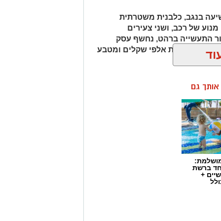
כב ובו עשרות אלפי שקלים ומטבע
וד
ן אותך גם
מושלמת:
חד ברשת
יים +
ולל
מי המשמר הלאומי של