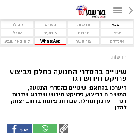
ראשי
חדשות
ספורט
קהילה
מגזין
תרבות
אירועים
אוכל
אינדקס
צור קשר
WhatsApp
לוח באר שבע
חדשות
שינויים בהסדרי התנועה כחלק מביצוע
פרויקט חידוש רגר
היערכו בהתאם: שינויים בהסדרי התנועה,
ממשיכים בביצוע פרויקט חידוש ושדרוג שדרות
רגר – עדכון תחילת עבודות פיתוח ברחוב יצחק
למדן