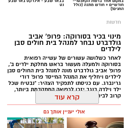
מינוי בכיר בסורוקה: פרופ' אביב
גולדברט נבחר למנהל בית חולים סבן
לילדים
לאחר כשלושה עשורים של עשייה רפואית
בסורוקה ולמעלה מעשור בראש מחלקת ילדים ב',
פרופ' אביב גולדברט מונה למנהל בית החולים סבן
לילדים ויחליף את המנהל המייסד פרופ' דודי
גרינברג. עם כניסתו לתפקיד הצהיר: "נבטיח שכל
ילד וילדה בנגב יזכו לרפואה המתקדמת ביותר,
קרוב לבית".
קרא עוד
רותם שרון / 19:10 07.08.26
אולי יעניין אותך גם
תגים:
פרופ' אביב גולדברט