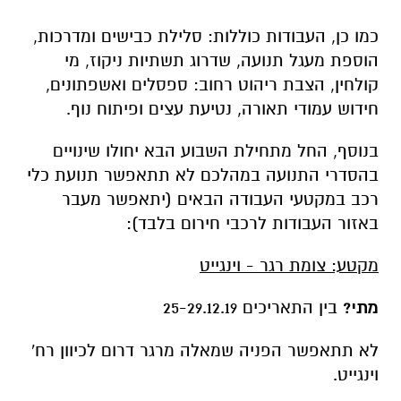
חידוש עמודי תאורה, נטיעת עצים ופיתוח נוף.
בנוסף, החל מתחילת השבוע הבא יחולו שינויים
בהסדרי התנועה במהלכם לא תתאפשר תנועת כלי
רכב במקטעי העבודה הבאים (יתאפשר מעבר
באזור העבודות לרכבי חירום בלבד):
מקטע: צומת רגר - וינגייט
מתי?
בין התאריכים 25-29.12.19
לא תתאפשר הפניה שמאלה מרגר דרום לכיוון רח'
וינגייט.
משך זמן ביצוע
: כ- 5 ימים
מקטע: רח' וינגייט בקטע שבין כיכר מיון סורוקה
לרגר