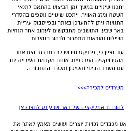
באר שבע. התושבים מתבקשים לעקוב אחר הנחיות
השילוט והוראות התמרור ולנהוג בזהירות.
עוד נציין כי, פרויקט חידוש שדרות רגר הינו אחד
מהפרויקטים המרכזיים, אותם מקדמת העירייה יחד
עם משרד הבינוי והשיכון ומשרד התחבורה.
משרדים למכירה>>>
להורדת אפליקציה של באר שבע נט לחצו כאן
אנו מכבדים זכויות יוצרים ועושים מאמץ לאתר את
בעלי הזכויות בצילומים המגיעים לידינו. אם זיהיתים
בפרסומינו צילום שיש לכם זכויות בו, אתם רשאים
לפנות אלינו ולבקש לחדול מהשימוש באמצעות
כתובת המייל:
ram@isnet.co.il