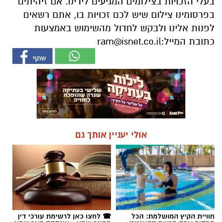
אולי יעניין אותך גם
חוויית הקיץ המושלמת: הכל
☎ לחצו כאן לרשימת עורכי דין
במקום אחד ברשת הקאנטרי-
בבאר שבע - אינדקס באר שבע
חודשיים + חודש מתנה (כולל
נט
החגים!)
חדשות