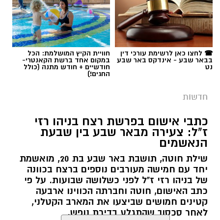
☎ לחצו כאן לרשימת עורכי דין
חוויית הקיץ המושלמת: הכל
בבאר שבע - אינדקס באר שבע
במקום אחד ברשת הקאנטרי-
נט
חודשיים + חודש מתנה (כולל
החגים!)
חדשות
כתבי אישום בפרשת רצח בניהו רזי
ז"ל: צעירה מבאר שבע בין שבעת
הנאשמים
שילת חוטה, תושבת באר שבע בת 20, מואשמת
יחד עם חמישה מעורבים נוספים ברצח בכוונה
של בניהו רזי ז"ל לפני כשלושה שבועות. על פי
כתב האישום, חוטה וחברתה הכווינו ארבעה
קטינים חמושים שביצעו את המארב הקטלני,
לאחר סכסוך שהתגלע בדירת נופש.
קרא עוד
קרדיט: סורוקה
רותם שרון / 19:06 07.08.26
אולי יעניין אותך גם
המרכז הרפואי האוניברסיטאי סורוקה מקבוצת
כללית הודיע על מינויו של פרופ' אביב גולדברט