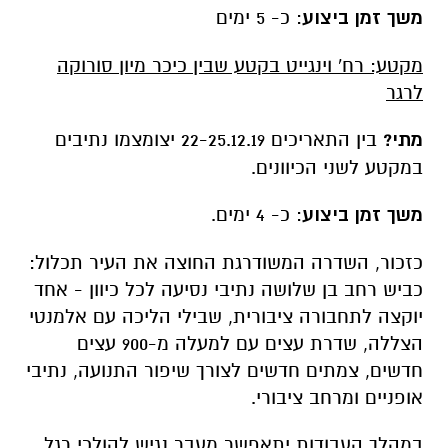
מתי?
בין התאריכים 22-25.12.19 יצומצמו נתיבים
במקטע לשני הכיוונים.
משך זמן ביצוע
: כ- 4 ימים.
כזכור, השדרה המשודרגת החוצה את העיר תכלול:
כביש רחב בן שלושה נתיבי נסיעה לכל כיוון - אחד
יוקצה לתחבורה ציבורית, שבילי הליכה עם אלמנטי
הצללה, שדרת עצים עם למעלה מ-900 עצים
חדשים, צמתים חדשים לצורך שיפור התנועה, נתיבי
אופניים ומרחב ציבורי.
במהלך העבודות יתאפשר מעבר נגיש להולכי רגל.
יתכנו שינויים במשך זמן הביצוע בהתאם לתנאי
השטח ומזג האוויר. ייתכנו שינויים נוספים בהסדרי
התנועה ניתן להתעדכן באתר ובפייסבוק עיריית