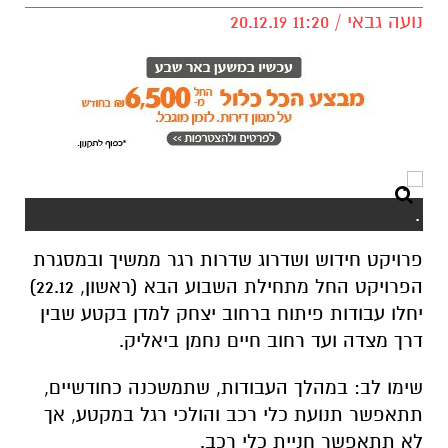
נועה גבאי / 11:20 20.12.19
.
פרויקט חידוש ושדרוג שדרות רגר ממשיך ובמסגרת
הפרויקט החל מתחילת השבוע הבא (ראשון, 22.12)
יחלו עבודות פיתוח ברחוב יצחק למדן בקטע שבין
דרך מצדה ועד רחוב חיים נחמן ביאליק.
שימו לב: במהלך העבודות, שתמשכנה כחודשיים,
תתאפשר תנועת כלי רכב והולכי רגל במקטע, אך
לא תתאפשר חניית כלי רכב.
כמו כן, העבודות כוללות: סלילת כבישים ומדרכות,
הוספת מעגל תנועה, שדרוג תשתיות ניקוז, מי
קולחין, הצבת ריהוט רחוב: ספסלים ואשפתונים,