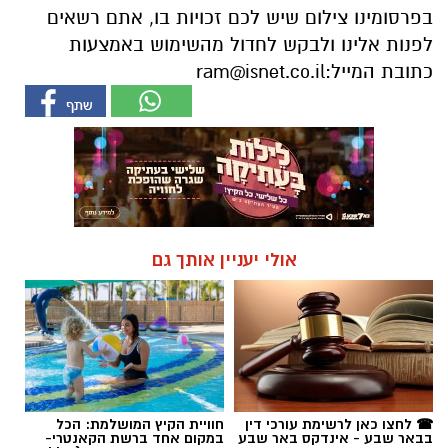
בפרסומינו צילום שיש לכם זכויות בו, אתם רשאים
לפנות אלינו ולבקש לחדול מהשימוש באמצעות
כתובת המייל:
ram@isnet.co.il
אולי יעניין אותך גם
☎ לחצו כאן לרשימת עורכי דין
חוויית הקיץ המושלמת: הכל
בבאר שבע - אינדקס באר שבע
במקום אחד ברשת הקאנטרי-
נט
חודשיים + חודש מתנה (כולל
החגים!)
חדשות