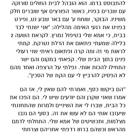
להתבוסס בדמו. הוא הובהל לבית החולים סורוקה
עם שברים בפניו, כאשר הפורצים אף שוברים חלק
משיניו. הבוקר, שוחח ע' עם באר שבע נט, ופירט
בפנינו את רגעי האימה מהלילה: "אני ישנתי לבד
בבית, כי אמא שלי בטיפול נמרץ. לקראת השעה 2
בלילה שמעתי פתאום את הדלת נטרקת. קמתי
לראות מי זה ומה קרה ופתאום ראיתי שני רעולי
פנים בתוך הבית שלי. קפאתי במקום והם ישר
התחילו להכות אותי. נפלתי על הרצפה ואחד מהם
לא הפסיק להרביץ לי עם הקת של הסכין''.
''הם ביקשו כסף, ואמרתי להם שאין לי, אז הם
אמרו שאני שקרן והם יודעים שיש לי. הם הפכו את
כל הבית, שברו לי את השיניים ולמרות שהתחננתי
שיעזבו אותי הם לא עשו את זה. בסוף הם גנבו
מצלמות, ותכשיטים של אמא שלי. התחלתי לדמם
מהראש וכשהם ברחו רדפתי אחריהם וצרחתי