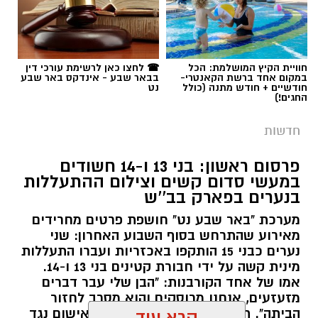
במקום אחד ברשת הקאנטרי-
בבאר שבע - אינדקס באר שבע
חודשיים + חודש מתנה (כולל
נט
החגים!)
חדשות
פרסום ראשון: בני 13 ו-14 חשודים
במעשי סדום קשים וצילום ההתעללות
בנערים בפארק בב''ש
מערכת "באר שבע נט" חושפת פרטים מחרידים
מאירוע שהתרחש בסוף השבוע האחרון: שני
נערים כבני 15 הותקפו באכזריות ועברו התעללות
קרדיט: משטרת ישראל
מינית קשה על ידי חבורת קטינים בני 13 ו-14.
אמו של אחד הקורבנות: "הבן שלי עבר דברים
שוטרי המחוז הדרומי ולוחמי המשמר הלאומי של
מזעזעים, אנחנו מרוסקים והוא מסרב לחזור
מג"ב ממשיכים להנחית מכות על תשתיות
הביתה". תוך ימים ספורים: צפוי כתב אישום נגד
קרא עוד
התוקפים.
הפשיעה בנגב, עם שתי תפיסות משמעותיות
ביממות האחרונות. במסגרת פעילות סמויה
אולי יעניין אותך גם
רותם שרון / 15:41 06.08.26
שנערכה על ידי כוחות מג"ב יחד עם שוטרי ימ"ר
דרום, אותר רכב חשוד בצומת בית קמה.