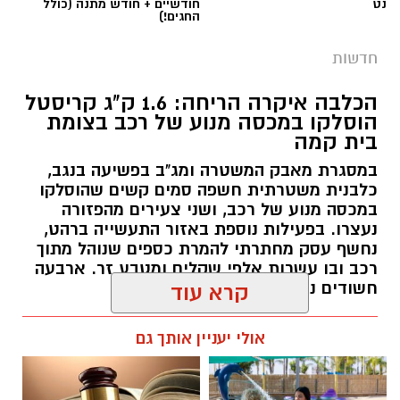
הכלבה איקרה הריחה: 1.6 ק"ג קריסטל
הוסלקו במכסה מנוע של רכב בצומת
בית קמה
במסגרת מאבק המשטרה ומג"ב בפשיעה בנגב,
כלבנית משטרתית חשפה סמים קשים שהוסלקו
במכסה מנוע של רכב, ושני צעירים מהפזורה
נעצרו. בפעילות נוספת באזור התעשייה ברהט,
נחשף עסק מחתרתי להמרת כספים שנוהל מתוך
רכב ובו עשרות אלפי שקלים ומטבע זר. ארבעה
חשודים נעצרו בסך הכל.
קרא עוד
רותם שרון / 19:00 06.08.26
אולי יעניין אותך גם
תגים:
משטרה
חוויית הקיץ המושלמת: הכל
☎ לחצו כאן לרשימת עורכי דין