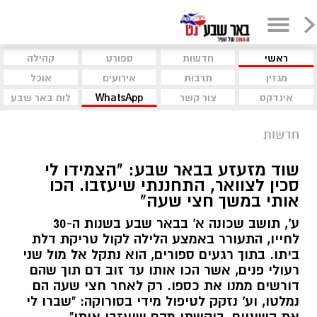
ראשי
חדשות
ספורט
קהילה
מגזין
תרבות
אירועים
אוכל
אינדקס
צור קשר
WhatsApp
לוח באר שבע
חדשות
שוד מזעזע בבאר שבע: "הצמידו לי
סכין לצוואר, התחננתי שיעזבו. הכו
אותי במשך חצי שעה"
ע', תושב שכונה א' בבאר שבע בשנות ה-30
לחייו, התעורר באמצע הלילה לקול טריקת דלת
ביתו. בתוך רגעים ספורים, הוא נתקל אל מול שני
רעולי פנים, אשר הכו אותו עד זוב דם תוך שהם
דורשים ממנו את כספו. רק לאחר חצי שעה הם
נמלטו, וע' נזקק לטיפול מידי בסורוקה: "שברו לי