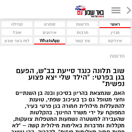
ראשי
חדשות
ספורט
קהילה
מגזין
תרבות
אירועים
אוכל
אינדקס
צור קשר
WhatsApp
לוח באר שבע
חדשות
שוב תלונה כנגד סייעת בב"ש, הפעם
בגן בפרטי: "הילד שלי יצא פצוע
נפשית"
האם, שנמצאת בהריון בסיכון ובנה בן השנתיים
וחצי מטופל גם כך בעיכוב שפתי, טוענת
להתעללות מילולית חמורה בגן פרטי בעיר,
המפוקח על ידי משרד החינוך. בהקלטות
שהעבירה למשטרה נשמעות המטפלות צועקות,
מקללות ומדברות באלימות מילולית קשה – "לא