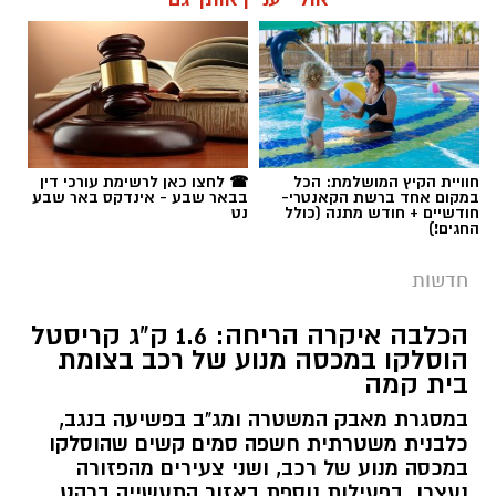
חוויית הקיץ המושלמת: הכל
☎ לחצו כאן לרשימת עורכי דין
במקום אחד ברשת הקאנטרי-
בבאר שבע - אינדקס באר שבע
חודשיים + חודש מתנה (כולל
נט
החגים!)
חדשות
הכלבה איקרה הריחה: 1.6 ק"ג קריסטל
הוסלקו במכסה מנוע של רכב בצומת
בית קמה
במסגרת מאבק המשטרה ומג"ב בפשיעה בנגב,
כלבנית משטרתית חשפה סמים קשים שהוסלקו
במכסה מנוע של רכב, ושני צעירים מהפזורה
נעצרו. בפעילות נוספת באזור התעשייה ברהט,