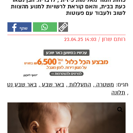
פחות חמור מאלימות פיזית", לדבריה. הבן נשאר
כעת בבית, והאם קוראת לרשויות למנוע מהצוות
לשוב ולעבוד עם פעוטות
רותם שרון / 14:03 23.04.25
תגים:
משטרה
,
התעללות
,
באר שבע
,
באר שבע נט
,
תלונה