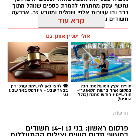
נחשף עסק מחתרתי להמרת כספים שנוהל מתוך
רכב ובו עשרות אלפי שקלים ומטבע זר. ארבעה
חשודים נעצרו בסך הכל.
קרא עוד
רותם שרון / 19:00 06.08.26
אולי יעניין אותך גם
תגים:
משטרה
חוויית הקיץ המושלמת: הכל
☎ לחצו כאן לרשימת עורכי דין
במקום אחד ברשת הקאנטרי-
בבאר שבע - אינדקס באר שבע
חודשיים + חודש מתנה (כולל
נט
החגים!)
חדשות
פרסום ראשון: בני 13 ו-14 חשודים
במעשי סדום קשים וצילום ההתעללות