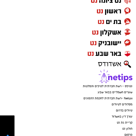
איימו על הקורבנות שאם ידברו הם יגיעו עד לביתם,
זרקו את הטלפונים ונמלטו מהמקום.
נטיפס - רשת חברתית לטיפים והמלצות
שערים חשמליים בבאר שבע
Netips -רשת חברתית לחכמת ההמונים
מסלולים לטיולים
טיולים בדרום
עורך דין באשדוד
קריית גת נט
חולון נט
קרדיט: משטרת ישראל
פרסום
המשפחה נמצאת כעת בשבר מוחלט. "אני גמורה,
מרוסקת", זועקת האם. "מיום ליום אני מתרסקת
יותר. הבן שלי בטראומה, הוא לא מוכן לחזור