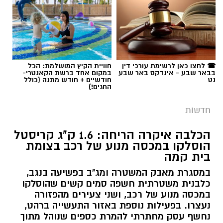
☎ לחצו כאן לרשימת עורכי דין
חוויית הקיץ המושלמת: הכל
בבאר שבע - אינדקס באר שבע
במקום אחד ברשת הקאנטרי-
נט
חודשיים + חודש מתנה (כולל
החגים!)
חדשות
הכלבה איקרה הריחה: 1.6 ק"ג קריסטל
הוסלקו במכסה מנוע של רכב בצומת
בית קמה
במסגרת מאבק המשטרה ומג"ב בפשיעה בנגב,
כלבנית משטרתית חשפה סמים קשים שהוסלקו
במכסה מנוע של רכב, ושני צעירים מהפזורה
נעצרו. בפעילות נוספת באזור התעשייה ברהט,
נחשף עסק מחתרתי להמרת כספים שנוהל מתוך
רכב ובו עשרות אלפי שקלים ומטבע זר. ארבעה
חשודים נעצרו בסך הכל.
קרא עוד
רותם שרון / 19:00 06.08.26
אולי יעניין אותך גם