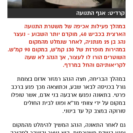
קרדיט: אגף התנועה
במהלך פעילות אכיפה של משטרת התנועה
הארצית בכביש 40, מוקדם יותר השבוע - נעצר
נהג בן 25 מנתניה, לאחר שנמלט מהמקום
במהירות מופרזת של 130 קמ"ש, במקום 90 קמ"ש.
השוטרים הורו לו לעצור, אך הנהג לא שעה
לקריאותיהם והחל במרדף.
במהלך הבריחה, חצה הנהג רמזור אדום בצומת
גורל בכניסה לבאר שבע, וכתוצאה מכך פגע ברכב
פרטי. בתאונה נפגעו ארבעה בני אדם, אשר טופלו
במקום על ידי צוותי מד"א ופונו לבית החולים
סורוקה במצב קל עד בינוני.
גם לאחר התאונה, הנהג המשיך להימלט מהמקום
ופגע בניידת משטרתית. הוא נעצר והועבר לחקירה.