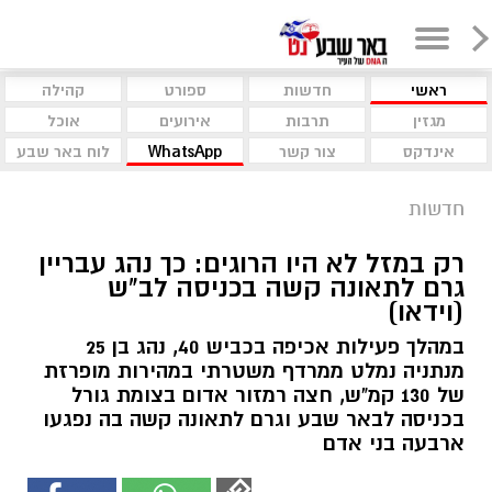
ראשי
חדשות
ספורט
קהילה
מגזין
תרבות
אירועים
אוכל
אינדקס
צור קשר
WhatsApp
לוח באר שבע
חדשות
רק במזל לא היו הרוגים: כך נהג עבריין
גרם לתאונה קשה בכניסה לב"ש
(וידאו)
במהלך פעילות אכיפה בכביש 40, נהג בן 25
מנתניה נמלט ממרדף משטרתי במהירות מופרזת
של 130 קמ"ש, חצה רמזור אדום בצומת גורל
בכניסה לבאר שבע וגרם לתאונה קשה בה נפגעו
ארבעה בני אדם