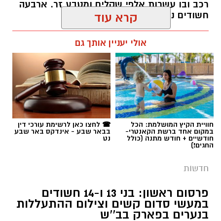
תגים:
משטרה
חוויית הקיץ המושלמת: הכל
☎ לחצו כאן לרשימת עורכי דין
במקום אחד ברשת הקאנטרי-
בבאר שבע - אינדקס באר שבע
חודשיים + חודש מתנה (כולל
נט
החגים!)
חדשות
פרסום ראשון: בני 13 ו-14 חשודים
במעשי סדום קשים וצילום ההתעללות
בנערים בפארק בב''ש
מערכת "באר שבע נט" חושפת פרטים מחרידים
מאירוע שהתרחש בסוף השבוע האחרון: שני
נערים כבני 15 הותקפו באכזריות ועברו התעללות
קרדיט: משטרת ישראל
מינית קשה על ידי חבורת קטינים בני 13 ו-14.