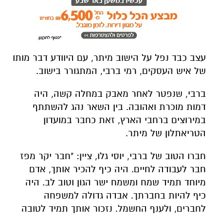
עצב כבד נפל על הישוב מיתר, עם היוודע דבר מותו
של איש העסקים, רמי ברבי, המתגורר בישוב.
ברבי, שנפטר לאחר מאבק במחלה קשה, היה
דמות מוכרת ואהובה. בין השאר נהג להשתתף
במירוצים ברחבי הארץ, זאת כחבר במועדון
הטריאתלון של מיתר.
חברו הטוב של ברבי, יוסי גלו, ציין: "חבר יקר מפז
חבר לעבודה לחיים. היה כיף להכיר אותך, אדם
מיוחד תמיד שמח ומשמח ישר הגון וטוב לב. היה
כיף להיות בחברתך. אבדה גדולה למשפחה
לחברים, ולענף החשמל. נזכור אותך תמיד לטובה
אח יקר יהיה זכרך ברוך".