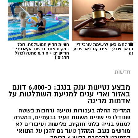
☎ לחצו כאן לרשימת עורכי דין
חוויית הקיץ המושלמת: הכל
בבאר שבע - אינדקס באר שבע
במקום אחד ברשת הקאנטרי-
נט
חודשיים + חודש מתנה (כולל
החגים!)
חדשות
מבצע נטיעות ענק בנגב: כ-6,000 דונם
באזור ואדי ענים למניעת השתלטות על
אדמות מדינה
המדינה החלה בעבודות נטיעה נרחבות בשטח
שגודלו פי שניים משטח העיר גבעתיים, במטרה
למנוע בנייה בלתי חוקית, פלישות ועיבודים לא
מורשים בנגב. המהלך נועד גם להגן על התוואי
המתוכנן להרחבת כביש 6 דרומה.
רותם שרון / 11:32 08.08.26
קרא עוד
תגים:
רמ''י
אולי יעניין אותך גם