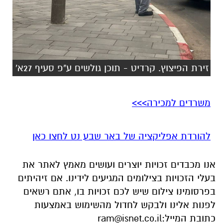
זירת הפיצוץ. קרדיט - תוכן גולשים ע"פ סעיף 27א'
משרדים למכירה>>>
להורדת אפליקציה של באר שבע נט לחצו כאן
אנו מכבדים זכויות יוצרים ועושים מאמץ לאתר את
בעלי הזכויות בצילומים המגיעים לידינו. אם זיהיתים
בפרסומינו צילום שיש לכם זכויות בו, אתם רשאים
לפנות אלינו ולבקש לחדול מהשימוש באמצעות
כתובת המייל:
ram@isnet.co.il