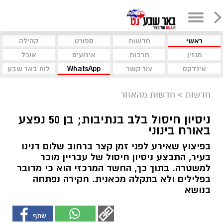
ראשי
חדשות
ספורט
קהילה
מגזין
תרבות
אירועים
אוכל
אינדקס
צור קשר
WhatsApp
לוח באר שבע
חדשות
>
חדשות מהאזור
ניסיון חיסול בלב בנתיבות; בן 50 נפצע
באורח בינוני
בפיצוץ שאירע לפני זמן קצר ברחוב שלום דנינו
בעיר, התבצע ניסיון חיסול של עבריין מוכר
למשטרה. בתוך כך, החשד המרכזי הוא כי מדובר
בפלילים ולא בתקלה מכאנית. חקירה נפתחה
בנושא