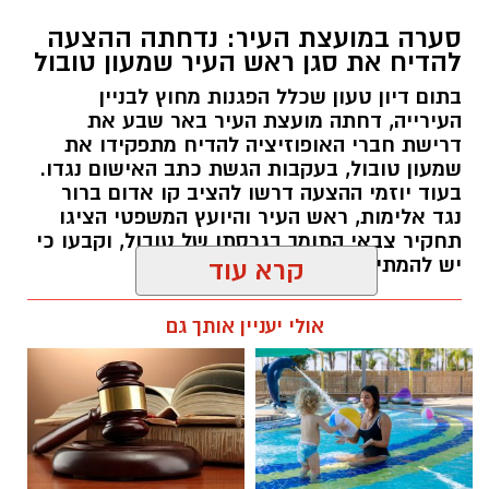
סערה במועצת העיר: נדחתה ההצעה
להדיח את סגן ראש העיר שמעון טובול
בתום דיון טעון שכלל הפגנות מחוץ לבניין
העירייה, דחתה מועצת העיר באר שבע את
דרישת חברי האופוזיציה להדיח מתפקידו את
שמעון טובול, בעקבות הגשת כתב האישום נגדו.
בעוד יוזמי ההצעה דרשו להציב קו אדום ברור
נגד אלימות, ראש העיר והיועץ המשפטי הציגו
תחקיר צבאי התומך בגרסתו של טובול, וקבעו כי
יש להמתין להכרעת בית המשפט.
קרא עוד
רותם שרון / 09:58 06.08.26
אולי יעניין אותך גם
תגים:
עיריית באר שבע
,
שמעון טובול
,
עידו אטיאס