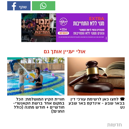
אולי יעניין אותך גם
☎ לחצו כאן לרשימת עורכי דין
חוויית הקיץ המושלמת: הכל
בבאר שבע - אינדקס באר שבע
במקום אחד ברשת הקאנטרי-
נט
חודשיים + חודש מתנה (כולל
החגים!)
חדשות