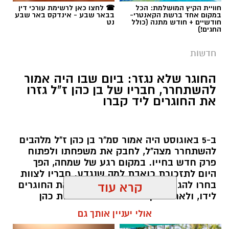
חוויית הקיץ המושלמת: הכל
☎ לחצו כאן לרשימת עורכי דין
במקום אחד ברשת הקאנטרי-
בבאר שבע - אינדקס באר שבע
חודשיים + חודש מתנה (כולל
נט
החגים!)
חדשות
החוגר שלא נגזר: ביום שבו היה אמור
להשתחרר, חבריו של בן כהן ז"ל גזרו
את החוגרים ליד קברו
ב-5 באוגוסט היה אמור סמ"ר בן כהן ז"ל מלהבים
להשתחרר מצה"ל, לחבק את משפחתו ולפתוח
פרק חדש בחייו. במקום רגע של שמחה, הפך
היום לתזכורת כואבת למה שנגדע. חבריו לצוות
קרדיט: צילום פרטי
בחרו להגיע תחילה אל קברו, לגזור את החוגרים
קרא עוד
לידו, ולאחר מכן המשיכו לבית משפחת כהן
למסיבת בריכה שהוריו ארגנו בביתם בישוב
בתום דיון טעון, אמוציונלי ומרובה יצרים, דחתה
אולי יעניין אותך גם
להבים - בדיוק כפי שבן היה רוצה.
מועצת העיר באר שבע את דרישת האופוזיציה