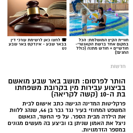
להדיח מתפקידו את סגן ראש העיר שמעון טובול.
שרון דינר / 09:41 06.08.26
הדיון חשף פערים עמוקים בתפיסות הציבוריות
בעיר: בעוד האופוזיציה זעקה על פגיעה בערכי
"אפס סובלנות לאלימות", ראש העיר והיועץ
המשפטי הציגו תחקיר צבאי שגיבה את טובול,
חוויית הקיץ המושלמת: הכל
☎ לחצו כאן לרשימת עורכי דין
במקום אחד ברשת הקאנטרי-
בבאר שבע - אינדקס באר שבע
וקבעו כי הכרעה ציבורית בטרם משפט היא
חודשיים + חודש מתנה (כולל
נט
תגים:
באר שבע נט
,
בן כהן מלהבים
,
בן כהן ז"ל
,
החגים!)
גזילת פרנסה. קולות מתוך מליאה סוערת במיוחד.
שחרור מצה"ל
חדשות
מועצת העיר באר שבע התכנסה אמש (רביעי)
לישיבה שאת הדיה ניתן היה לשמוע היטב גם מחוץ
הותר לפרסום: תושב באר שבע מואשם
לבניין, שם הפגינו תומכים ומתנגדים שחצצו ביניהם
בביצוע עבירות מין בקרובת משפחתו
בת ה-10 (קשה לקריאה)
כוחות משטרה. על סדר היום עמדה הצעתם של
חברי המועצה עידו אטיאס וטימור מיכאלי: הדחתו
פרקליטות המדינה הגישה כתב אישום לבית
המשפט המחוזי בעיר נגד גבר בן 46, שנהג ללוות
המיידית של סגן ראש העיר, שמעון טובול, בעקבות
את הילדה מבית הספר. על פי החשד, הנאשם
החלטת הפרקליטות להגיש נגדו כתב אישום בגין
ניצל את האמון שניתן בו וביצע בה מעשים מגונים
תקיפת אזרחים בתחנת דלק. כעת, אנו מביאים
במספר הזדמנויות.