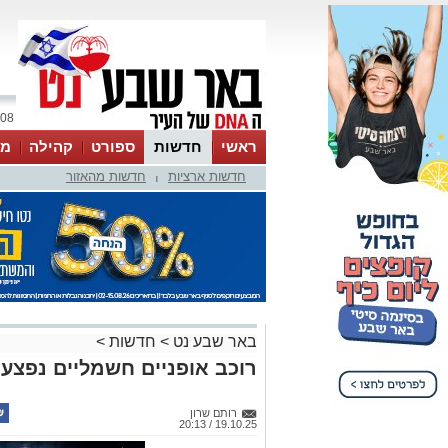
08 אוגוסט 2026 / 13:51
ראשי
חדשות
ספורט
קהילה
מג
חדשות ארציות
חדשות מהאזור
עסקים
טיפים והמלצות
|
באר שבע נט
>
חדשות
>
רוכב אופניים חשמליים נפצע
רותם שרון
19.10.25 / 20:13