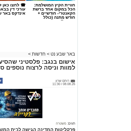
חוויית הקיץ המושלמת:
☎ לחצו כאן ל
הכל במקום אחד ברשת
עורכי דין בבא
הקאנטרי- חודשיים +
אינדקס באר ש
חודש מתנה (כולל
החגים!)
באר שבע נט
>
חדשות
>
אישום בנגב: פלסטיני שהסי
למוות וניסה לרצוח נוספים ס
רותם שרון
קרדיט: רמ"י
08.08.26 / 11:30
המדינה, בהובלת החטיבה לשמירה על הקר
מחדשת בימים אלה את עבודות הנטיעה באז
המבוצעת בפועל על ידי קק"ל ומאובטחת 
של כ-6,000 דונם – פי שניים בקירו
מתבצעות כחלק מפעילות רציפה ועקבית 
במטרה להגן על קרקעות המדינה באזור הד
תגים:
משטרה
פרקליטות המדינה הגישה לבית המש