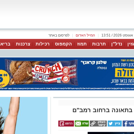
|
המייל האדום
|
לפרסום באתר
זין
נדל"ן
תרבות
תמוז
הקמפוס
רכילות
צרכנות
בריאו
 בתאונה ברחוב רמב"ם