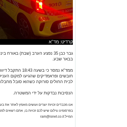
קרדיט: מד"א
גבר כבן 35 נפצע הערב (שבת) באור
בבאר שבע.
חובשים ופראמדיקים שהגיעו למקום העניקו ל
לבית החולים סורוקה כשהוא סובל מחבלות
הנסיבות נבדקות על ידי המשטרה.
אנו מכבדים זכויות יוצרים ועושים מאמץ לאתר את בעלי
בפרסומינו צילום שיש לכם זכויות בו, אתם רשאים לפ
המייל:
ram@isnet.co.il