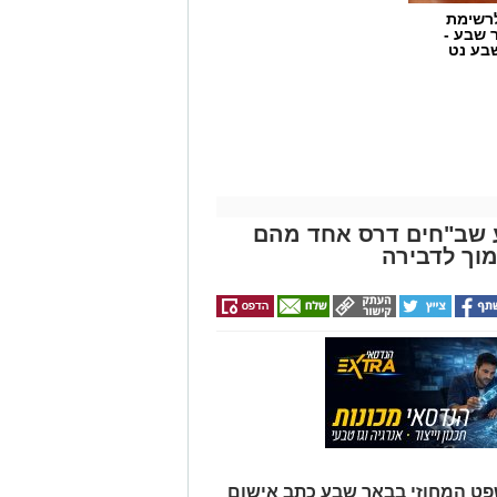
רשימת
ר שבע -
בע נט
ע שב"חים דרס אחד מהם
מוך לדבירה
קע ברשות מקרקעי ישראל (רמ"י),
ור ואדי ענים שבנגב. הפעילות,
על ידי משטרת ישראל, מקיפה שטח עצום
ב משטחה של העיר גבעתיים. העבודות
המתקיימת מזה למעלה משלושה עשורים
רום.
פט המחוזי בבאר שבע כתב אישום