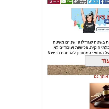
ת בשטח שגודלו פי שניים משטח
לתי חוקית, פלישות ועיבודים לא
מורשים בנגב. המהלך נועד גם להגן על התוואי המתוכנן להרחבת כביש 6
וד
ן אותך גם