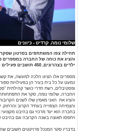
שלומי נומה. קרדיט - כיוונים
תחילה צפו המשתתפים בסרטון שסקר 
ילדים בצהרונים, 450 תושבים פעילים ו-550 מופעים במשכן לאמנויות הבמה.
מספרים אלו הציגו הלכה למעשה, את ק
כמעט על כל בית בעיר הן בפעילויות ספורט
ופסטיבלים, רשת חדרי כושר קהילתית "ספו
החברה, שלומי נומה, סקר את התפתחותה
והציג את האני מאמין שלו לשנים הקרובו
והצמיחה הצפוייה בעתיד הקרוב והרחוק. עוד
בחברה הוא יעד מרכזי גם בהיבט מקצועי: 
ויתפסו תאוצה בשנה הקרובה וגם בהיבט שי
בדבריו סקר המנכל פרויקטים חשובים שהחב