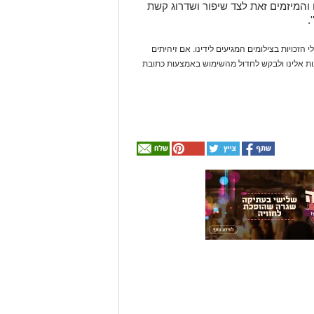
והמיזמים זאת לצד שיפור ושדרוג קשת
.
 הזכויות בצילומים המגיעים לידינו. אם זיהיתים
נות אלינו ולבקש לחדול מהשימוש באמצעות כתובת
אולי
יעניין
אותך
גם
☎ לחצו כאן לרשימת
חוויית הקיץ המושלמת:
עורכי דין בבאר שבע -
הכל במקום אחד ברשת
הקאנטרי- חודשיים +
אינדקס באר שבע נט
חודש מתנה (כולל
החגים!)