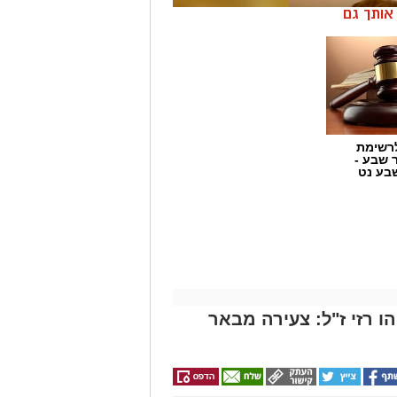
ן אותך גם
רשימת
ר שבע -
בע נט
 רזי ז"ל: צעירה מבאר