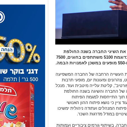
את השיגי החברה בשנה החולפת
והציג את כוחה של החברה במספרים כדוגמת 5100 משתתפים בחוגים, 7500
שת העשייה הרחבה של החברה המשפיעה
, צהרונים ומעונות יום, מופעי תרבות
רטיב", קליטת עלייה מיטבית ועוד. מנכל
 של החברה והשיגה בשנה החולפת
ת תוך התייחסות למגמת הפיתוח
 ציין כי נושא פיתוח ההון האנושי
פיתוח המנהלים ועתודה ניהולית ימשיכו
נויים במודל מדרגות השכר.
רה, בשיתוף גורמים ציבוריים ועמותות