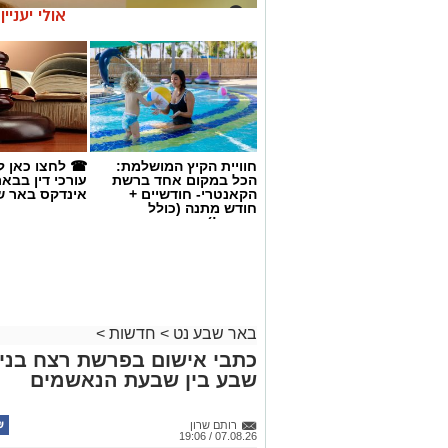
אולי יעניי
חוויית הקיץ המושלמת:
☎ לחצו כאן ל
הכל במקום אחד ברשת
עורכי דין בבא
הקאנטרי- חודשיים +
אינדקס באר ש
חודש מתנה (כולל
החגים!)
באר שבע נט
>
חדשות
>
כתבי אישום בפרשת רצח בניהו
שבע בין שבעת הנאשמים
קרדיט: סורוקה
רותם שרון
07.08.26 / 19:06