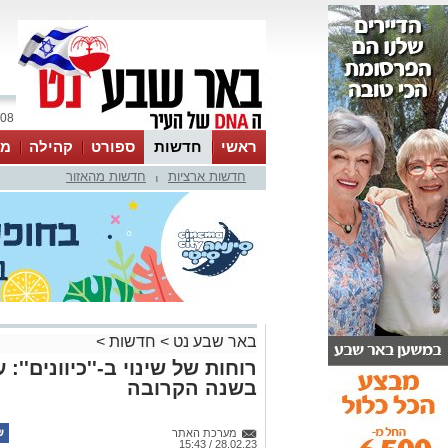
08 אוגוסט 2026 / 11:11
ראשי
חדשות
ספורט
קהילה
מג
חדשות ארציות
חדשות מהאזור
עסקים
טיפים והמלצות
|
באר שבע נט
>
חדשות
>
רוחות של שינוי ב-''כיוונים'':
בשנה הקרובה
מערכת האתר
28.02.23 / 15:43