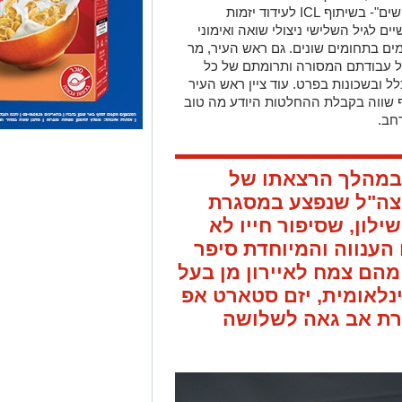
שונות, מקדמת ומתקצבת כמו: "חושבים עושים"- בשיתוף ICL לעידוד יזמות
ים לגיל השלישי ניצולי שואה ואימוני
מים בתחומים שונים. גם ראש העיר, מר
על עבודתם המסורה ותרומתם של כל
ל ובשכונות בפרט. עוד ציין ראש העיר
ף שווה בקבלת ההחלטות היודע מה טוב
חב.
במהלך הרצאתו של
צה"ל שנפצע במסגרת
ילון, שסיפור חייו לא
 הענווה והמיוחדת סיפר
הם צמח לאיירון מן בעל
נלאומית, יזם סטארט אפ
תרת אב גאה לשלושה