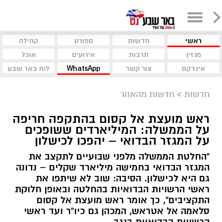
ראשי
חדשות
ספורט
קהילה
מגזין
תרבות
אירועים
אוכל
אינדקס
צור קשר
WhatsApp
לוח באר שבע
חדשות
>
חדשות מהאזור
ראש מועצת אל קסום בהתקפה חריפה
על הממשלה: המיליארדים ששופכים
על המגזר הבדואי – יהפכו לכישלון
"החלטת הממשלה מלפני שבועיים לתקצב את
המגזר הבדואי בחמישה מיליארד שקלים – נדונה
גם היא לכישלון. הסיבה: שוב לא שיתפו את
ראשי הרשויות הבדואיות בהחלטה ובאופן חלוקת
התקציבים", כך אומר ראש מועצת אל קסום
סלאמה אל אטראש, המכהן גם כיו"ר ועד ראשי