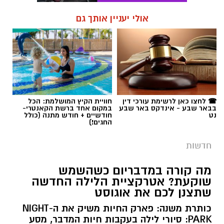
אולי יעניין אותך גם
☎ לחצו כאן לרשימת עורכי דין
חוויית הקיץ המושלמת: הכל
בבאר שבע - אינדקס באר שבע
במקום אחד ברשת הקאנטרי-
נט
חודשיים + חודש מתנה (כולל
החגים!)
חדשות
מה קורה במדבריום כשהשמש
שוקעת? אטרקציית הלילה החדשה
שתצנן לכם את אוגוסט
כותרת משנה: פארק החיות משיק את ה-NIGHT
PARK: סיורי לילה בעקבות חיות המדבר, מסע