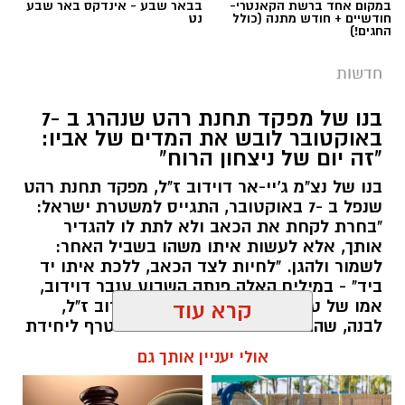
במקום אחד ברשת הקאנטרי-
בבאר שבע - אינדקס באר שבע
לילה מיוחדת לכל המשפחה.
חודשיים + חודש מתנה (כולל
נט
החגים!)
במסגרת הפעילות, המבקרים ייצאו לסיור לילי יוצא
חדשות
דופן שבו יגלו את שגרת החיים של חיות הלילה
המופלאות ביותר. במהלך הסיור המודרך הם יפגשו
בנו של מפקד תחנת רהט שנהרג ב -7
את בעלי החיים הפעילים בשעות החשיכה, ילמדו
באוקטובר לובש את המדים של אביו:
כיצד הם שורדים בתנאי המדבר הליליים ויקבלו
"זה יום של ניצחון הרוח"
הצצה בלעדית לדרך ההישרדות הייחודית שלהם.
בנו של נצ"מ ג'יי-אר דוידוב ז"ל, מפקד תחנת רהט
שנפל ב -7 באוקטובר, התגייס למשטרת ישראל:
החוויה כוללת גם גילוי של סודות המדבר לאחר
"בחרת לקחת את הכאב ולא לתת לו להגדיר
השקיעה, כאשר המשתתפים ייצאו לחיפוש עקרבים
אותך, אלא לעשות איתו משהו בשביל האחר:
לשמור ולהגן. "לחיות לצד הכאב, ללכת איתו יד
מרתק באמצעות פנסי אולטרה סגול. בסיום המסע
קרדיט: Shutterstock
ביד" - במילים האלה פנתה השבוע ענבר דוידוב,
הלילי, כל משתתף ייהנה מארוחה קלה הכוללת
אמו של טל, בנו של נצ"מ ג'יי-אר דוידוב ז"ל,
קרא עוד
פיתה עם לאבנה או שוקולד ושתייה קרה, אשר
סוף לאי-הוודאות בנגב:
הנהלת רשות מקרקעי
לבנה, שהתגייס למשטרת ישראל והצטרף ליחידת
כלולים במחיר הכרטיס.
ישראל (רמ"י) אישרה לאחרונה מתווה מקיף
מג"ן. עבור המשפחה, מדובר ברגע מרגש במיוחד:
אולי יעניין אותך גם
להסדרת אדמות חברת "מושבי הנגב". המהלך
טל בחר ללבוש את אותם מדים שאביו לבש
סיורי הלילה של מדבריום יתקיימו לאורך כל חודש
בגאווה במשך שנים, ולהמשיך בדרך של שירות,
ההיסטורי צפוי לסיים מחלוקת שנמשכה למעלה