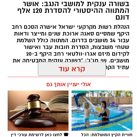
בשורה ענקית למושבי הנגב: אושר
המתווה ההיסטורי להסדרת 120 אלף
דונם
הנהלת רשות מקרקעי ישראל אישרה הסכם רחב
היקף שמסיים סאגה ארוכת שנים ומייצר ודאות
עבור 34 מושבים בדרום. המתווה כולל השלמת
שטחי משבצות, הסדרת חובות עבר ואישור
לקידום מיזם אגרו-וולטאי רחב היקף ב-20
מושבים. שי חג'ג': "בשורה ענקית המבטיחה את
עתיד הקרקעות"
קרא עוד
קרדיט: שוקר
רותם שרון / 10:34 10.08.26
אולי יעניין אותך גם
מה שקורה במדבר כשהשמש שוקעת הוא עולם
שלם שמתעורר לחיים, ובו בעלי החיים מנווטים
בחושך בעזרת חושים מיוחדים שעוזרים להם
לשרוד. כדי לאפשר למבקרים לחוות את הקסם
הזה מקרוב, פארק החיות מדבריום ע"ש ג'ק, ג'וזף
תגים:
רמ"י
ומורטון מנדל משיק הקיץ את הנייט פארק, חוויית
חוויית הקיץ המושלמת: הכל
☎ לחצו כאן לרשימת עורכי דין