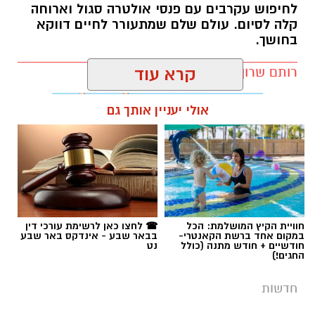
לחיפוש עקרבים עם פנסי אולטרה סגול וארוחה
קלה לסיום. עולם שלם שמתעורר לחיים דווקא
בחושך.
רותם שרון / 11:30 10.08.26
קרא עוד
אולי יעניין אותך גם
תגים:
מדבריום
חוויית הקיץ המושלמת: הכל
☎ לחצו כאן לרשימת עורכי דין
במקום אחד ברשת הקאנטרי-
בבאר שבע - אינדקס באר שבע
חודשיים + חודש מתנה (כולל
נט
החגים!)
חדשות