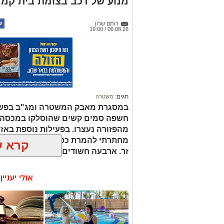
מנוע של רכב בצומת בית קמ
רותם שרון
06.08.26 / 19:00
תגים:
משטרה
במסגרת מאבק המשטרה ומג"ב בפשי
חשפה סמים קשים שהוסלקו במכסה מנ
מהפזורה נעצרו. בפעילות נוספת באז
מחתרתי להמרת כספים שנוהל מתוך ר
קרא ע
זר. ארבעה חשודים נעצרו בסך הכל.
אולי יעניי