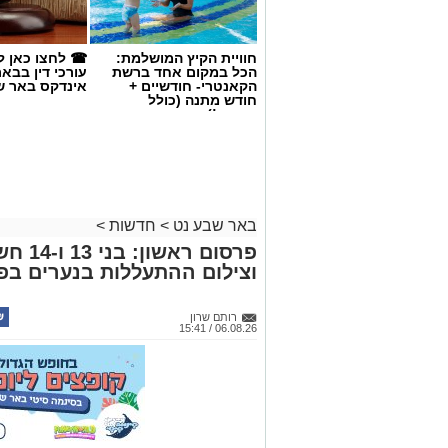
חוויית הקיץ המושלמת:
☎ לחצו כאן ל
הכל במקום אחד ברשת
עורכי דין בבא
הקאנטרי- חודשיים +
אינדקס באר ש
חודש מתנה (כולל
החגים!)
קרדיט: משטרת ישראל
באר שבע נט
>
חדשות
>
פרסום 
שוטרי המחוז הדרומי ולוח
וצילום ההתעללות בנערים בפ
מג"ב ממשיכים להנחית מכ
בנגב, עם שתי תפיסות מש
רותם שרון
06.08.26 / 15:41
האחרונות. במסגרת פעילות
כוחות מג"ב יחד עם שוטרי 
חשוד בצומת בית קמה.
בחיפוש שנערך ברכב, בעזרתה של הכלבה 