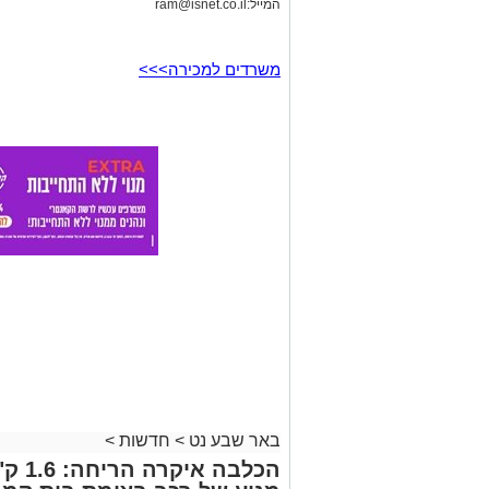
המייל:
ram@isnet.co.il
משרדים למכירה>>>
באר שבע נט
>
חדשות
>
הכלבה