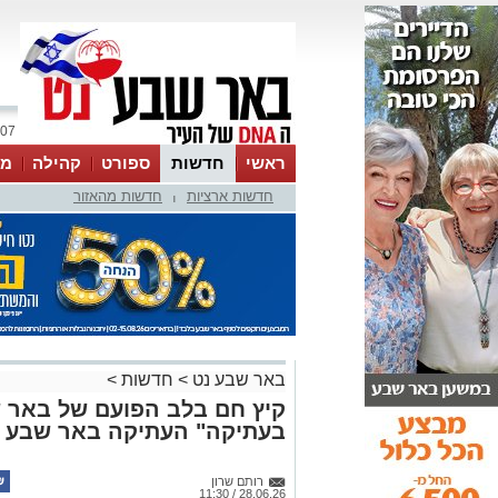
07 אוגוסט 2026 / 00:40
ראשי
חדשות
ספורט
קהילה
מג
חדשות ארציות
חדשות מהאזור
עסקים
טיפים והמלצות
|
באר שבע נט
>
חדשות
>
קיץ חם בלב הפועם של באר שב
בעתיקה" העתיקה באר שבע
רותם שרון
28.06.26 / 11:30