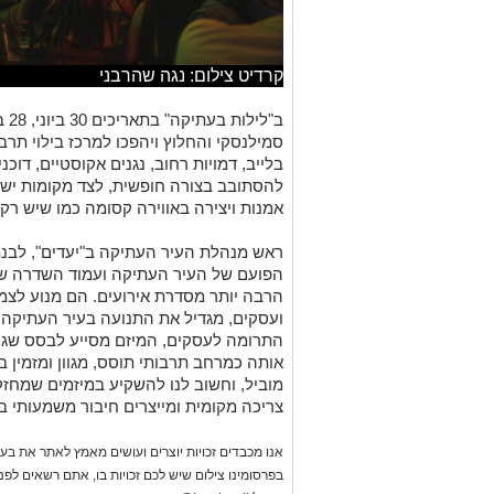
קרדיט צילום: נגה שהרבני
סמילנסקי והחלוץ ויהפכו למרכז בילוי תרבו
בלייב, דמויות רחוב, נגנים אקוסטיים, דוכני
להסתובב בצורה חופשית, לצד מקומות ישי
אמנות ויצירה באווירה קסומה כמו שיש רק
ראש מנהלת העיר העתיקה ב"יעדים", לבנת
הפועם של העיר העתיקה ועמוד השדרה ש
הרבה יותר מסדרת אירועים. הם מנוע לצמי
ועסקים, מגדיל את התנועה בעיר העתיקה
התרומה לעסקים, המיזם מסייע לבסס שגרו
אותה כמרחב תרבותי תוסס, מגוון ומזמין
מוביל, וחשוב לנו להשקיע במיזמים שמחז
צריכה מקומית ומייצרים חיבור משמעותי בי
אנו מכבדים זכויות יוצרים ועושים מאמץ לאתר את בעלי
בפרסומינו צילום שיש לכם זכויות בו, אתם רשאים לפ