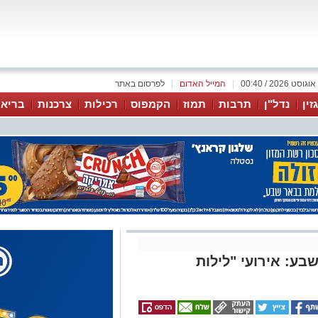
|
המייל האדום
|
לפרסום באתר
זין
נדל"ן
תרבות
תמוז
הקמפוס
רכילות
צרכנות
בריאו
ע: אירועי "לילות