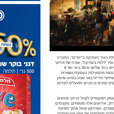
לת העיר העתיקה ב"יעדים", החברה
את "לילות בעתיקה", שורה של אירועי
קיץ במרחב העיר העתיקה. האירועים יתקיימו בימי שלישי מ-30 ביוני ועד 8
נסות מהפעילות העסקית נשארות
יתוף עיריית באר שבע בסיוע ומימון
 קטנים ובינוניים הפועלים לקידום
העסק המקומיים לקהל הרחב ומהווים
ב. אירועים אלה מטפחים, מעצימים
ומיים. הפרויקט פועל מתוך תפיסה
לקים משלימים של אותו אקו-סיסטם