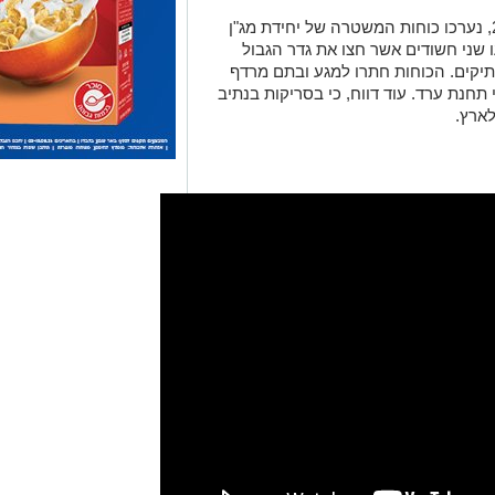
קים נתפסו 34 אקדחים מסוגים שונים, רובה צלפים
לגיה, רובה סער קלאצניקוב, כ
16,000 כדורים חשודים כסם מסוכן מסוג XTZ ומאות כדורי
 העצורים, תושבי הפזורה
ברו לחקירה ביחידת מג"ן והיום יובאו בפני