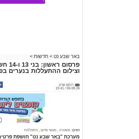
פרסום 
וצילום ההתעללות בנערים בפ
רותם שרון
06.08.26 / 15:41
תגים:
משטרה
,
מעשי סדום
,
התעללות
מערכת "באר שבע נט" חושפת פרטים
השבו
"הבן שלי עבר דברים מזעזעים, אנחנו
קרא ע
הביתה". תוך ימים ספורים: צפוי כתב
אולי יעניי