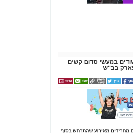
ראשון: בני 13 ו-14 חשודים במעשי סדום קשים
ארק בב''ש
 מחרידים מאירוע שהתרחש בסוף
ע האחרון: שני נערים כבני 15 הותקפו באכזריות ועברו התעללות
מינית קשה על ידי חבורת קטינים בני 13 ו-14. אמו של אחד הקורבנות:
 מרוסקים והוא מסרב לחזור
וד
 אישום נגד התוקפים.
ן אותך גם