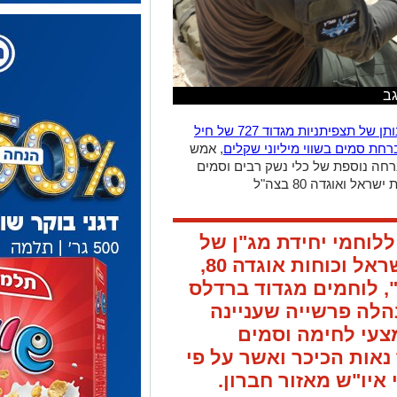
ל ואוגדה 80 בצה"ל
לוחמי יחידת מג"ן של
המחוז הדרומי במשטרת ישראל וכוחות אוגדה 80,
, לוחמים מגדוד ברדלס
הלה פרשייה שעניינה
צעי לחימה וסמים
 נאות הכיכר ואשר על פי
איו"ש מאזור חברון.
על פי הדיווח המשטרתי: ב-11 במרס 2022, נערכו כוחות המשטרה של יחידת מג"ן
עת הגיעו שני חשודים אשר חצו את גדר הגבול
יקים. הכוחות חתרו למגע ובתם מרדף
תחנת ערד. עוד דווח, כי בסריקות בנתיב
ארץ.