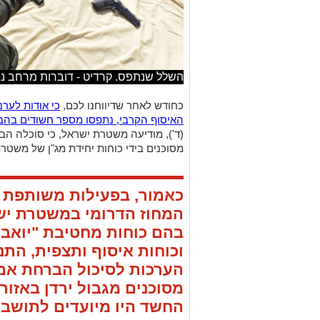
מסוכנים בידי כוחות יחידת מג"ן של משטרת ישרא
כאמור, בפעילות משותפת ל
בהם כוחות מחטיבת "יואב"
וכוחות איסוף ותצפית, התנ
הערכות לסיכול הברחת אמ
מסוכנים מגבול ירדן באזור
החשד היו מיועדים לתושבי 
וחיילי אוגדה 80 לסיכול ההברחה 
לשטח מדינת ישראל כשהם נושאים עימם ת
נעצרו השניים בצומת הערבה בסיוע שוטרי 
המלטותם נתפסו שני תיקים אשר הוברחו ל
צפו במבצע: