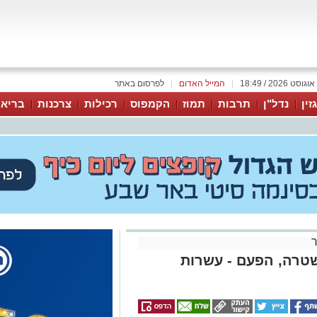
|
המייל האדום
|
לפרסום באתר
זין
נדל"ן
תרבות
תמוז
הקמפוס
רכילות
צרכנות
בריאו
שטרה, הפעם - עשרות
ז תפסו כוחות המשטרה וצה"ל
ין החשודים - שני תושבי הפזורה