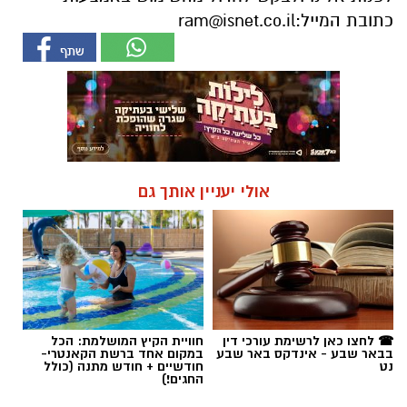
כתובת המייל:
ram@isnet.co.il
אולי יעניין אותך גם
☎ לחצו כאן לרשימת עורכי דין
חוויית הקיץ המושלמת: הכל
בבאר שבע - אינדקס באר שבע
במקום אחד ברשת הקאנטרי-
נט
חודשיים + חודש מתנה (כולל
החגים!)