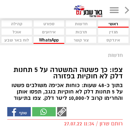
ראשי
חדשות
ספורט
קהילה
מגזין
תרבות
אירועים
אוכל
אינדקס
צור קשר
WhatsApp
לוח באר שבע
חדשות
צפו: כך פשטה המשטרה על 5 תחנות
דלק לא חוקיות בפזורה
בתוך כ-48 שעות: כוחות אכיפה משולבים פשטו
על 5 תחנות דלק לא חוקיות בנגב, תפסו אותן
והחרימו קרוב ל-10,000 ליטר דלק. צפו בתיעוד
רותם שרון / 11:34 27.07.22