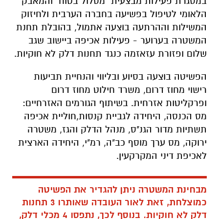
במסגרת פעילות מבצעית "מסלול בטוח" והמאבק
הלאומי לטיפול בפשיעה בחברה הערבית ולחיזוק
המשילות וההרתעה בוצעה אתמול, בהובלת תחנת
המשטרה בערוער - פעילות אכיפה ביישוב שגב
שלום ופזורת עזאזמה כנגד תחנות דלק לא חוקיות.
הפשיטה בוצעה בסיוע ובליווי והנחיית תביעות
רישוי מחוז דרום, משרד חילוט מחוז דרום
ופרקליטות אזרחית. בשיתוף הגורמים האזרחיים:
מס הכנסה, היחידה לגביית קנסות,חוליית אכיפה
תשתיות מדור הגנ"ס, מנהל הדלק והגז, משטרה
ירוקה, מס ערך מוסף כב"ה, רמ"י, היחידה הארצית
לאכיפת דיני המקרקעין.
מבחינת המשטרה ניתן להגדיר את הפשיטה
כמוצלחת, זאת לאור העובדה שאותרו 3 תחנות
דלק לא חוקיות. בנוסף לכך, נתפסו 4 מכלי דלק,