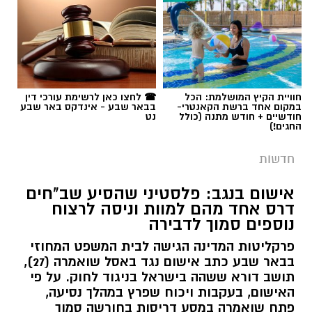
תגים:
רמ''י
חוויית הקיץ המושלמת: הכל
☎ לחצו כאן לרשימת עורכי דין
במקום אחד ברשת הקאנטרי-
בבאר שבע - אינדקס באר שבע
חודשיים + חודש מתנה (כולל
נט
החגים!)
חדשות
אישום בנגב: פלסטיני שהסיע שב"חים
דרס אחד מהם למוות וניסה לרצוח
נוספים סמוך לדבירה
פרקליטות המדינה הגישה לבית המשפט המחוזי
בבאר שבע כתב אישום נגד באסל שואמרה (27),
תושב דורא ששהה בישראל בניגוד לחוק. על פי
האישום, בעקבות ויכוח שפרץ במהלך נסיעה,
פתח שואמרה במסע דריסות בחורשה סמוך