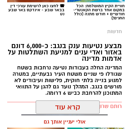
חוויית הקיץ המושלמת: הכל
☎ לחצו כאן לרשימת עורכי דין
במקום אחד ברשת הקאנטרי-
בבאר שבע - אינדקס באר שבע
חודשיים + חודש מתנה (כולל
נט
החגים!)
חדשות
מבצע נטיעות ענק בנגב: כ-6,000 דונם
באזור ואדי ענים למניעת השתלטות על
אדמות מדינה
המדינה החלה בעבודות נטיעה נרחבות בשטח
שגודלו פי שניים משטח העיר גבעתיים, במטרה
למנוע בנייה בלתי חוקית, פלישות ועיבודים לא
מורשים בנגב. המהלך נועד גם להגן על התוואי
המתוכנן להרחבת כביש 6 דרומה.
רותם שרון / 11:32 08.08.26
קרא עוד
אולי יעניין אותך גם