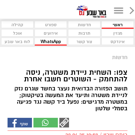
ראשי
חדשות
ספורט
קהילה
מגזין
תרבות
אירועים
אוכל
אינדקס
צור קשר
WhatsApp
לוח באר שבע
חדשות
צפו: השחית ניידת משטרה, ניסה
להתחמק - השוטרים חשבו אחרת
תושב הפזורה הבדואית נעצר בחשד שגרם נזק
לניידת משטרה ותיעד את המעשה בטיקטוק;
במשטרה מדגישים: נפעל ביד קשה נגד פגיעה
בסמלי שלטון
רותם שרון / 10:59 28.04.25