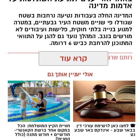
מורשים בנגב. המהלך נועד גם להגן על התוואי
המתוכנן להרחבת כביש 6 דרומה.
רותם שרון / 11:32 08.08.26
קרא עוד
אולי יעניין אותך גם
תגים:
רמ''י
☎ לחצו כאן לרשימת עורכי דין
חוויית הקיץ המושלמת: הכל
בבאר שבע - אינדקס באר שבע
במקום אחד ברשת הקאנטרי-
נט
חודשיים + חודש מתנה (כולל
החגים!)
חדשות
אישום בנגב: פלסטיני שהסיע שב"חים