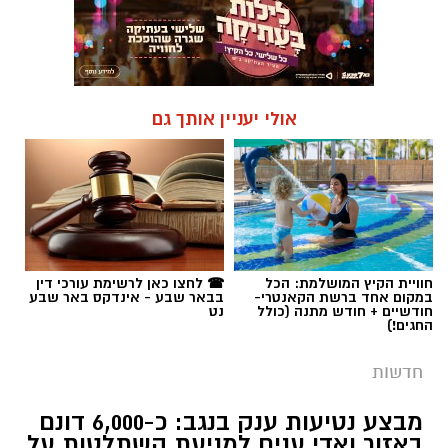
אולי יעניין אותך גם
חוויית הקיץ המושלמת: הכל
☎ לחצו כאן לרשימת עורכי דין
במקום אחד ברשת הקאנטרי-
בבאר שבע - אינדקס באר שבע
חודשיים + חודש מתנה (כולל
נט
החגים!)
חדשות
מבצע נטיעות ענק בנגב: כ-6,000 דונם
באזור ואדי ענים למניעת השתלטות על
אדמות מדינה
המדינה החלה בעבודות נטיעה נרחבות בשטח
שגודלו פי שניים משטח העיר גבעתיים, במטרה
למנוע בנייה בלתי חוקית, פלישות ועיבודים לא