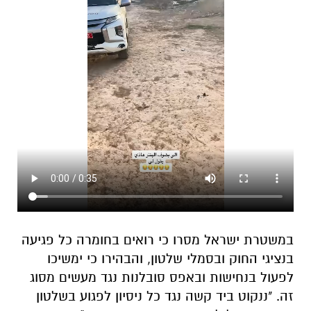
במשטרת ישראל מסרו כי רואים בחומרה כל פגיעה
בנציגי החוק ובסמלי שלטון, והבהירו כי ימשיכו
לפעול בנחישות ובאפס סובלנות נגד מעשים מסוג
זה. "ננקוט ביד קשה נגד כל ניסיון לפגוע בשלטון
החוק, ונפעל למיצוי הדין עם המעורבים", נמסר.
החקירה נמשכת, ובמשטרה בוחנים את האפשרות
להגיש נגד החשוד כתב אישום בהקדם.