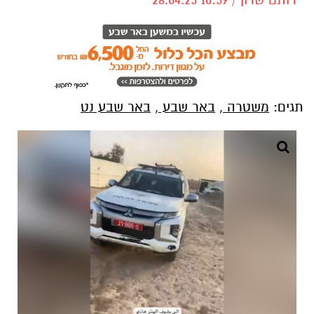
תגים:
משטרה
,
באר שבע
,
באר שבע נט
קרדיט: תוכן גולשים ע"פ סעיף 27א'