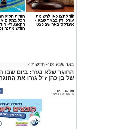
☎ לחצו כאן לרשימת
חוויית הקיץ ה
עורכי דין בבאר שבע -
הכל במקום א
אינדקס באר שבע נט
הקאנטרי- חודש
חודש מתנה (כ
החגים!)
באר שבע נט
>
חדשות
>
החוגר שלא נגזר: ביום שבו 
של בן כהן ז"ל גזרו את החוגר
קרדיט: צילום פרטי
שרון דינר
06.08.26 / 09:41
בתום דיון טעון, אמוציונלי ומרוב
שבע את דרישת האופוזיציה להדי
שמעון טובול. הדיון חשף פערים 
בעיר: בעוד האופוזיציה זעקה על
לאלימות", ראש העיר והיועץ המש
את טובול, וקבעו כי הכרעה ציבו