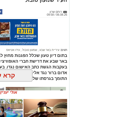
רותם שרון
06.08.26 / 09:58
תגים:
עיריית באר שבע
,
שמעון טובול
,
עידו אטיאס
בתום דיון טעון שכלל הפגנות מחוץ לב
באר שבע את דרישת חברי האופוזיציה
בעקבות הגשת כתב האישום נגדו. בעו
אדום ברור נגד אלימות, ראש העיר וה
קרא ע
התומך בגרסתו של טובול, וקבעו כי 
אולי יעניי