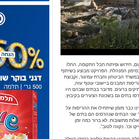
, חידוש ופיתוח חבל התקומה, החלו
בקיבוץ רעים במימון המנהלת. הפרויקט מבוצע בשיתוף
במשרד הביטחון וחברת עמיגור, וקבוצת
יסות המבנים ביישובי עוטף עזה,
יקים ברעים. מדובר בבתים שבהם היו
ו בתים גם בשכונת הצעירים בקיבוץ.
נו כבר מזמן שיתחילו את ההריסות על
 שני הבתים שנהרסים הם בתים של
לות מתשובות. לא ברור כמה זמן
וכו'. נקווה לטוב".
חלה השבוע קבוצת טלאור כראדי בשלב