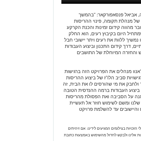
, אביאל פנסאפורקאר: "בהמשך
של מנהלת תקומה, פינוי ההריסות
ו ביישובי החבל ב-7 באוקטובר מהווה קידום זמינות והכנת הקרקע
מתחיל היום בקיבוץ רעים, הוא החלק
 נמשיך ללוות את רעים ויתר יישובי חבל
ם, דרך קידום התכנון וביצוע העבודות
 והחזרה המיוחלת של התושבים
"אנוו מנהלים את הפרויקט הזה ברגישות
גישויות סביב הלו"ז של ביצוע ההריסות
 ולחבק את מי שהורסים לו את הבית, זה
 ביצוע העבודות ברמה ההנדסית הטובה
גנה על הסביבה ואת הפסולת מהריסות
שלנו ומשם לשימוש חוזר אל תעשיית
ם והיישובים עד להשלמת פרויקט
 הזכויות בצילומים המגיעים לידינו. אם זיהיתים
נות אלינו ולבקש לחדול מהשימוש באמצעות כתובת