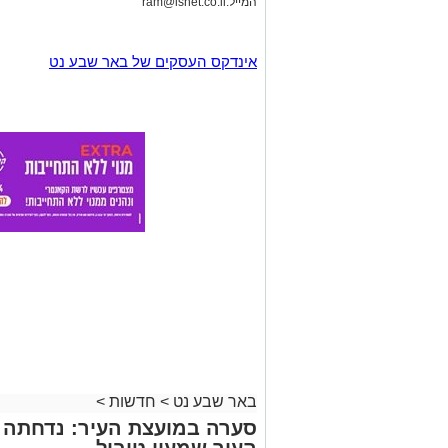
המייל:
ram@isnet.co.il
אינדקס העסקים של באר שבע נט
באר שבע נט
>
חדשות
>
סערה במועצת העיר: נדחתה 
העיר שמעון טובול