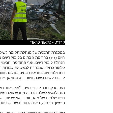
קרדיט - טלאור כראדי
במסגרת התכנית של מנהלת תקומה לשיקום
היום (9.7) בהריסת 8 בתים 
הנהלת קיבוץ רעים, אגף ההנדסה והבינוי 
טלאור כראדי שנבחרה לבצע את עבודות הר
התחילה היום בהריסות בתים בשכונת הוות
קרבות קשים בשבת השחורה. בהמשך ייהרס
נעם מרק, חבר קיבוץ רעים: "מצד אחד רצי
מנת להגיע לשלב הבנייה מחדש אולם מצד
חיים שלמים של משפחות. כרגע יש יותר שא
תימשך הבנייה, האם הכספים שהוקצו יספיקו 
לצד ההריסות שמבוצעות בקיבוץ רעים, ה