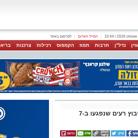
|
המייל האדום
|
לפרסום באתר
זין
נדל"ן
תרבות
תמוז
הקמפוס
רכילות
צרכנות
בריאו
צפו: החלו הריסת הבתים בקיבוץ רעים שנפגעו ב-7