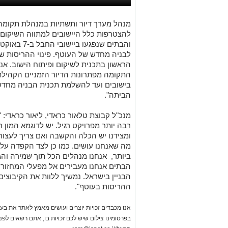
מנהל מערך דיור ותשתיות במנהלת תקומה
להצטרפות כלל היישובים למתווה השיקום 
והבתים שנפגע
לבניה מחדש של העוטף. פינוי ההריסות ש
הראשון בתכנית לשיקום ופיתוח הישוב. אנו
התקומה מפתרונות הדיור הזמניים הקהילתיי
בישובים ועד להשלמת תכנית הבניה מחדש
הביתה".
מנכ"ל קבוצת טלאור כראדי, ליאור כראדי: 
רבה יותר מפרויקט רגיל. יש לדוגמא המון ר
ומצידנו יש הכלה והקשבה ואם צריך לעצור
מה שאנחנו עושים. כמו כן לצד הקפדה על
ביותר, אנחנו מנהלים הכל תוך שמירה וה
הבתים אנחנו מעבירים אל מפעלי המחזור 
הבניין בישראל. נמשיך ללוות את הקיבוצי
ההריסות בעוטף".
אנו מכבדים זכויות יוצרים ועושים מאמץ לאתר את בעלי
בפרסומינו צילום שיש לכם זכויות בו, אתם רשאים לפ