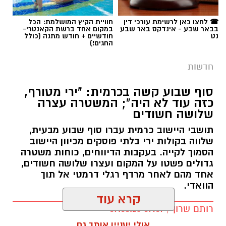
☎ לחצו כאן לרשימת עורכי דין
חוויית הקיץ המושלמת: הכל
בבאר שבע - אינדקס באר שבע
במקום אחד ברשת הקאנטרי-
נט
חודשיים + חודש מתנה (כולל
החגים!)
חדשות
סוף שבוע קשה בכרמית: "ירי מטורף,
כזה עוד לא היה"; המשטרה עצרה
שלושה חשודים
תושבי היישוב כרמית עברו סוף שבוע מבעית,
שלווה בקולות ירי בלתי פוסקים מכיוון היישוב
הסמוך לקייה. בעקבות הדיווחים, כוחות משטרה
גדולים פשטו על המקום ועצרו שלושה חשודים,
אחד מהם לאחר מרדף רגלי דרמטי אל תוך
הוואדי.
קרא עוד
רותם שרון / 09:07 09.08.26
אולי יעניין אותך גם