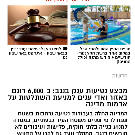
תגים:
כרמית
חוויית הקיץ המושלמת: הכל
☎ לחצו כאן לרשימת עורכי דין
במקום אחד ברשת הקאנטרי-
בבאר שבע - אינדקס באר שבע
חודשיים + חודש מתנה (כולל
נט
החגים!)
חדשות
מבצע נטיעות ענק בנגב: כ-6,000 דונם
באזור ואדי ענים למניעת השתלטות על
אדמות מדינה
המדינה החלה בעבודות נטיעה נרחבות בשטח
שגודלו פי שניים משטח העיר גבעתיים, במטרה
למנוע בנייה בלתי חוקית, פלישות ועיבודים לא
מורשים בנגב. המהלך נועד גם להגן על התוואי