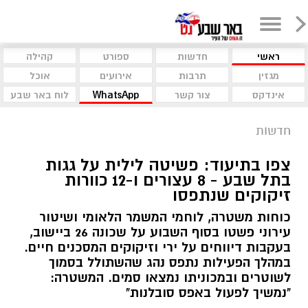
ראשי
חדשות
ספורט
קהילה
מגזין
תרבות
אירועים
אוכל
אינדקס
צור קשר
WhatsApp
לוח באר שבע
חדשות
צפו בתיעוד: פשיטה לילית על גגות
בתל שבע - 8 עצורים ו-12 כוורות
זיקוקים שנתפסו
כוחות משטרה, לוחמי המשמר הלאומי ושיטור
עירוני פשטו בסוף השבוע על שכונה 26 ביישוב,
בעקבות דיווחים על ירי וזיקוקים המסכנים חיים.
במהלך הפעילות נתפס נהג שהשתולל בסמוך
לשוטרים ובמכוניתו נמצאו סמים. המשטרה:
"נמשיך לפעול באפס סובלנות"