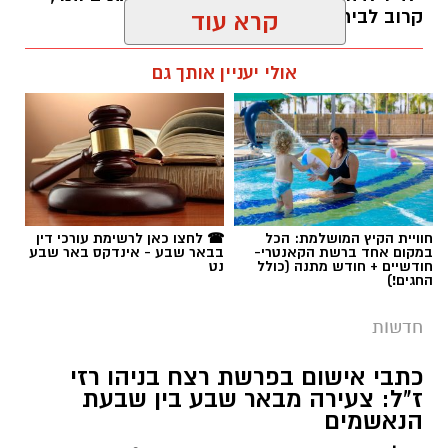
קרוב לבית".
קרא עוד
רותם שרון / 19:10 07.08.26
אולי יעניין אותך גם
תגים:
פרופ' אביב גולדברט
חוויית הקיץ המושלמת: הכל
☎ לחצו כאן לרשימת עורכי דין
במקום אחד ברשת הקאנטרי-
בבאר שבע - אינדקס באר שבע
חודשיים + חודש מתנה (כולל
נט
החגים!)
חדשות
כתבי אישום בפרשת רצח בניהו רזי
ז"ל: צעירה מבאר שבע בין שבעת
הנאשמים