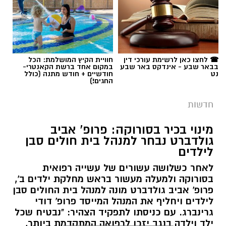
☎ לחצו כאן לרשימת עורכי דין
חוויית הקיץ המושלמת: הכל
בבאר שבע - אינדקס באר שבע
במקום אחד ברשת הקאנטרי-
נט
חודשיים + חודש מתנה (כולל
החגים!)
חדשות
מינוי בכיר בסורוקה: פרופ' אביב
גולדברט נבחר למנהל בית חולים סבן
לילדים
לאחר כשלושה עשורים של עשייה רפואית
בסורוקה ולמעלה מעשור בראש מחלקת ילדים ב',
פרופ' אביב גולדברט מונה למנהל בית החולים סבן
לילדים ויחליף את המנהל המייסד פרופ' דודי
גרינברג. עם כניסתו לתפקיד הצהיר: "נבטיח שכל
ילד וילדה בנגב יזכו לרפואה המתקדמת ביותר,