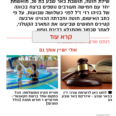
שילת חוטה, תושבת באר שבע בת 20, מואשמת
יחד עם חמישה מעורבים נוספים ברצח בכוונה
של בניהו רזי ז"ל לפני כשלושה שבועות. על פי
כתב האישום, חוטה וחברתה הכווינו ארבעה
קטינים חמושים שביצעו את המארב הקטלני,
לאחר סכסוך שהתגלע בדירת נופש.
קרא עוד
קרדיט: סורוקה
רותם שרון / 19:06 07.08.26
אולי יעניין אותך גם
המרכז הרפואי האוניברסיטאי סורוקה מקבוצת
כללית הודיע על מינויו של פרופ' אביב גולדברט
למנהל בית החולים סבן לילדים. פרופ' גולדברט
נכנס לנעליו של פרופ' דודי גרינברג, המנהל המייסד
של בית החולים, שהוביל לאורך שנים את החטיבה
תגים:
רצח בניהו רזי ז"ל
לרפואת ילדים ופעל רבות לקידום התחום בסורוקה
ובנגב כולו.
☎ לחצו כאן לרשימת עורכי דין
חוויית הקיץ המושלמת: הכל
בבאר שבע - אינדקס באר שבע
במקום אחד ברשת הקאנטרי-
נט
חודשיים + חודש מתנה (כולל
החגים!)
פרופ' גולדברט (תושב להבים, נשוי ואב לארבעה)
הוא מומחה ברפואת ילדים ובמחלות ריאה בילדים.
חדשות