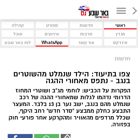
ראשי
חדשות
ספורט
קהילה
מגזין
תרבות
אירועים
אוכל
אינדקס
צור קשר
WhatsApp
לוח באר שבע
חדשות
צפו בתיעוד: הילד שנמלט מהשוטרים
בנגב - נתפס מאחורי ההגה
הפקרות על הכביש: לוחמי מג"ב ושוטרי המחוז
הדרומי נדהמו לגלות שמאחורי ההגה של רכב
שנמלט מהם בנגב, ישב נער בן 13 בלבד. המעצר
התבצע כחלק ממבצע "סדר חדש" רחב היקף,
שכלל מרדפים מהאוויר ומהקרקע אחר פורעי חוק
בפזורה.