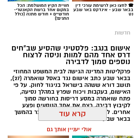
☎ לחצו כאן לרשימת עורכי דין
חוויית הקיץ המושלמת: הכל
בבאר שבע - אינדקס באר שבע
במקום אחד ברשת הקאנטרי-
נט
חודשיים + חודש מתנה (כולל
החגים!)
חדשות
אישום בנגב: פלסטיני שהסיע שב"חים
דרס אחד מהם למוות וניסה לרצוח
נוספים סמוך לדבירה
פרקליטות המדינה הגישה לבית המשפט המחוזי
בבאר שבע כתב אישום נגד באסל שואמרה (27),
תושב דורא ששהה בישראל בניגוד לחוק. על פי
האישום, בעקבות ויכוח שפרץ במהלך נסיעה,
פתח שואמרה במסע דריסות בחורשה סמוך
לקיבוץ דבירה, רצח את אחד הנוסעים ופצע
קרדיט: רמ"י
אחרים. לאחר מכן נמלט מהזירה ונעצר בהמשך
קרא עוד
בבאר שבע.
המדינה, בהובלת החטיבה לשמירה על הקרקע
אולי יעניין אותך גם
ברשות מקרקעי ישראל (רמ"י), מחדשת בימים אלה
רותם שרון / 11:30 08.08.26