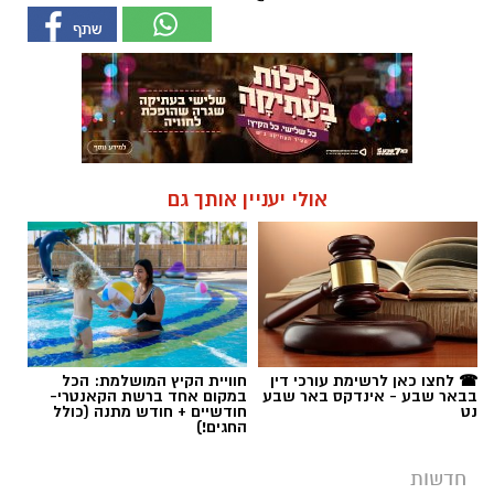
אולי יעניין אותך גם
☎ לחצו כאן לרשימת עורכי דין
חוויית הקיץ המושלמת: הכל
בבאר שבע - אינדקס באר שבע
במקום אחד ברשת הקאנטרי-
נט
חודשיים + חודש מתנה (כולל
החגים!)
חדשות