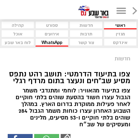
ראשי
חדשות
ספורט
קהילה
מגזין
תרבות
אירועים
אוכל
אינדקס
צור קשר
WhatsApp
לוח באר שבע
חדשות
צפו בתיעוד הדרמטי: תושב רהט נתפס
מסיע שב"חים ונעצר בתום מרדף רגלי
צפו בתיעוד מהאוויר: לוחמי ומתנדבי משמר
הגבול עצרו חשוד בהסעת שוהים בלתי חוקיים
לאחר פעילות ממוקדת בדרום הארץ. במהלך
השבוע האחרון עצרו כוחות משמר הגבול 284
שוהים בלתי חוקיים ו-53 מסיעים, מלינים
ומעסיקים של שב״ח