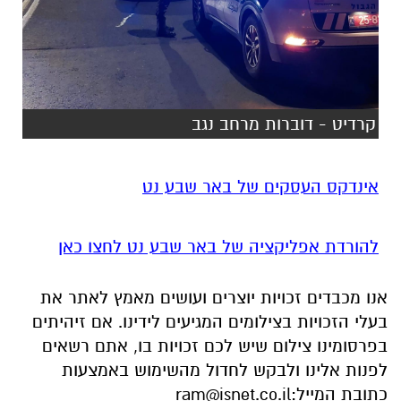
קרדיט - דוברות מרחב נגב
אינדקס העסקים של באר שבע נט
להורדת אפליקציה של באר שבע נט לחצו כאן
אנו מכבדים זכויות יוצרים ועושים מאמץ לאתר את
בעלי הזכויות בצילומים המגיעים לידינו. אם זיהיתים
בפרסומינו צילום שיש לכם זכויות בו, אתם רשאים
לפנות אלינו ולבקש לחדול מהשימוש באמצעות
כתובת המייל:
ram@isnet.co.il