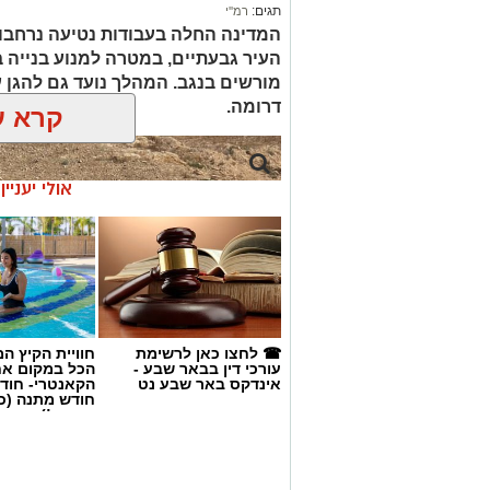
תגים:
רמ''י
המדינה החלה בעבודות נטיעה נרחבו
העיר גבעתיים, במטרה למנוע בנייה ב
דרומה.
קרא ע
אולי יעניי
☎ לחצו כאן לרשימת
חוויית הקיץ ה
עורכי דין בבאר שבע -
הכל במקום א
אינדקס באר שבע נט
הקאנטרי- חודש
חודש מתנה (כ
החגים!)