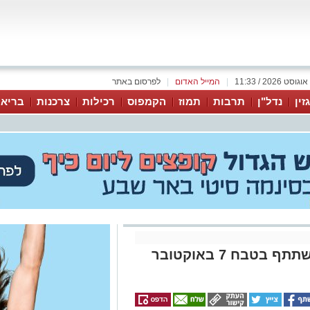
|
המייל האדום
|
לפרסום באתר
זין
נדל"ן
תרבות
תמוז
הקמפוס
רכילות
צרכנות
בריאו
צה"ל חיסל מפקד נוחבה שהשתתף בטבח 7 באוקטובר