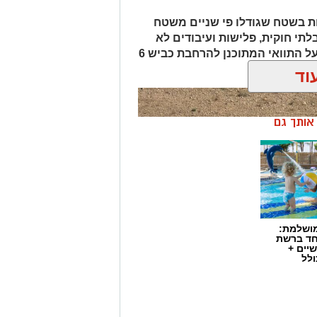
ת בשטח שגודלו פי שניים משטח
לתי חוקית, פלישות ועיבודים לא
מורשים בנגב. המהלך נועד גם להגן על התוואי המתוכנן להרחבת כביש 6
וד
ן אותך גם
מושלמת:
חד ברשת
יים +
ולל