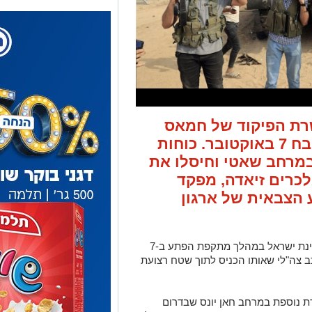
רת הפיקוד של חמאס
ובמחבלים שלקחו חלק בטבח 7 באוקטובר. כוחות
מרחב שאטי וחיסלו את
כרים זיאדה, מפקד
 הצבאית של ארגון
על פי הודעת צה"ל, זיאדה פשט לשטח מדינת ישראל במהלך מתקפת הפתע ב-7
ב צה"לי שאותו הכניס לתוך שטח רצועת
ת נוספת במרחב חאן יונס שבדרום