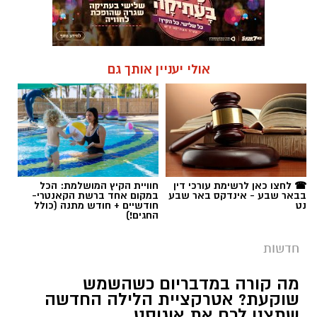
אולי יעניין אותך גם
☎ לחצו כאן לרשימת עורכי דין
חוויית הקיץ המושלמת: הכל
בבאר שבע - אינדקס באר שבע
במקום אחד ברשת הקאנטרי-
נט
חודשיים + חודש מתנה (כולל
החגים!)
חדשות
מה קורה במדבריום כשהשמש
שוקעת? אטרקציית הלילה החדשה
שתצנן לכם את אוגוסט