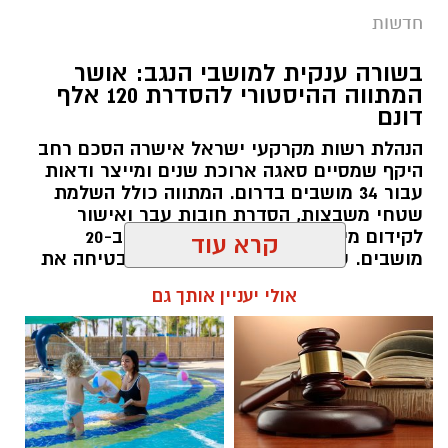
חדשות
בשורה ענקית למושבי הנגב: אושר
המתווה ההיסטורי להסדרת 120 אלף
דונם
הנהלת רשות מקרקעי ישראל אישרה הסכם רחב
היקף שמסיים סאגה ארוכת שנים ומייצר ודאות
עבור 34 מושבים בדרום. המתווה כולל השלמת
שטחי משבצות, הסדרת חובות עבר ואישור
לקידום מיזם אגרו-וולטאי רחב היקף ב-20
מושבים. שי חג'ג': "בשורה ענקית המבטיחה את
עתיד הקרקעות"
קרא עוד
קרדיט: שוקר
רותם שרון / 10:34 10.08.26
אולי יעניין אותך גם
מה שקורה במדבר כשהשמש שוקעת הוא עולם
שלם שמתעורר לחיים, ובו בעלי החיים מנווטים
בחושך בעזרת חושים מיוחדים שעוזרים להם
לשרוד. כדי לאפשר למבקרים לחוות את הקסם