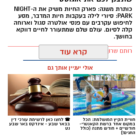
כותרת משנה: פארק החיות משיק את ה-NIGHT
PARK: סיורי לילה בעקבות חיות המדבר, מסע
לחיפוש עקרבים עם פנסי אולטרה סגול וארוחה
קלה לסיום. עולם שלם שמתעורר לחיים דווקא
בחושך.
רותם שרון / 11:30 10.08.26
קרא עוד
אולי יעניין אותך גם
תגים:
מדבריום
חוויית הקיץ המושלמת: הכל
☎ לחצו כאן לרשימת עורכי דין
במקום אחד ברשת הקאנטרי-
בבאר שבע - אינדקס באר שבע
חודשיים + חודש מתנה (כולל
נט
החגים!)