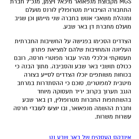
MGS מקבוצת מנפאואר מיכאל ויצמן, מנכ"ל חברת
התחבורה הציבורית מטרופולין לורנס מועלם
ומנהלת משאבי אנוש בחברה שני מיימון וכן שגיב
מועלם מחברת דן באר שבע.
הצדדים הסכימו בפגישה על החשיבות החברתית
העליונה והמחויבות שלהם למציאת פתרון
תעסוקתי וכלכלי מהיר עבור מפוטרי חרסה, רובם
ככולם תושבי באר שבע והסביבה. מתוך הבנה כי
בכוחות משותפים יוכלו הצדדים לסייע בצורה
מיטבית למפוטרים, סוכם כי ההסתדרות במרחב
הנגב תערוך בקרוב יריד תעסוקה מיוחד
בהשתתפות החברות מטרופולין, דן באר שבע
וחברת ההשמה מנפאואר, ובו יוצעו לעובדי חרסה
עשרות משרות.
אינדקס העסקים של באר שבע נט