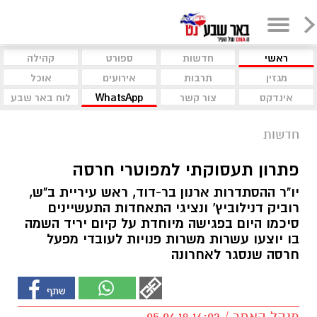
ראשי
חדשות
ספורט
קהילה
מגזין
תרבות
אירועים
אוכל
אינדקס
צור קשר
WhatsApp
לוח באר שבע
חדשות
פתרון תעסוקתי למפוטרי חרסה
יו"ר ההסתדרות ארנון בר-דוד, ראש עיריית ב"ש,
רוביק דנילוביץ' ונציגי התאחדות התעשיינים
סיכמו היום בפגישה מיוחדת על קיום יריד השמה
בו יוצעו עשרות משרות פנויות לעובדי מפעל
חרסה שנסגר לאחרונה
מנהל האתר / 14:02 05.06.19