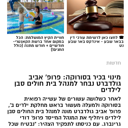
☎ לחצו כאן לרשימת עורכי דין
חוויית הקיץ המושלמת: הכל
בבאר שבע - אינדקס באר שבע
במקום אחד ברשת הקאנטרי-
נט
חודשיים + חודש מתנה (כולל
החגים!)
חדשות
מינוי בכיר בסורוקה: פרופ' אביב
גולדברט נבחר למנהל בית חולים סבן
לילדים
לאחר כשלושה עשורים של עשייה רפואית
בסורוקה ולמעלה מעשור בראש מחלקת ילדים ב',
פרופ' אביב גולדברט מונה למנהל בית החולים סבן
לילדים ויחליף את המנהל המייסד פרופ' דודי
גרינברג. עם כניסתו לתפקיד הצהיר: "נבטיח שכל