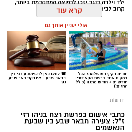
ילד וילדה בנגב יזכו לרפואה המתקדמת ביותר,
קרוב לבית".
קרא עוד
רותם שרון / 19:10 07.08.26
אולי יעניין אותך גם
תגים:
פרופ' אביב גולדברט
חוויית הקיץ המושלמת: הכל
☎ לחצו כאן לרשימת עורכי דין
במקום אחד ברשת הקאנטרי-
בבאר שבע - אינדקס באר שבע
חודשיים + חודש מתנה (כולל
נט
החגים!)
חדשות
כתבי אישום בפרשת רצח בניהו רזי
ז"ל: צעירה מבאר שבע בין שבעת
הנאשמים