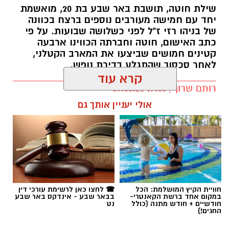
שילת חוטה, תושבת באר שבע בת 20, מואשמת
יחד עם חמישה מעורבים נוספים ברצח בכוונה
של בניהו רזי ז"ל לפני כשלושה שבועות. על פי
כתב האישום, חוטה וחברתה הכווינו ארבעה
קטינים חמושים שביצעו את המארב הקטלני,
לאחר סכסוך שהתגלע בדירת נופש.
קרא עוד
קרדיט: סורוקה
רותם שרון / 19:06 07.08.26
אולי יעניין אותך גם
המרכז הרפואי האוניברסיטאי סורוקה מקבוצת
כללית הודיע על מינויו של פרופ' אביב גולדברט
למנהל בית החולים סבן לילדים. פרופ' גולדברט
נכנס לנעליו של פרופ' דודי גרינברג, המנהל המייסד
של בית החולים, שהוביל לאורך שנים את החטיבה
תגים:
רצח בניהו רזי ז"ל
לרפואת ילדים ופעל רבות לקידום התחום בסורוקה
ובנגב כולו.
חוויית הקיץ המושלמת: הכל
☎ לחצו כאן לרשימת עורכי דין
במקום אחד ברשת הקאנטרי-
בבאר שבע - אינדקס באר שבע
חודשיים + חודש מתנה (כולל
נט
החגים!)
פרופ' גולדברט (תושב להבים, נשוי ואב לארבעה)
הוא מומחה ברפואת ילדים ובמחלות ריאה בילדים.