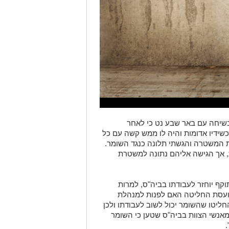
שיחה עם באר שבע נט כי לאחר
שידיו אדומות והיה לו ממש קשה עם כל
שתי אמש (18.11.24) לתחנת המשטרה והגשתי תלונה כנגד השומר.
ת, אך הגישה אליהם נתונה למשטרת
וקף יוחזר לעבודתו בביה"ס, למרות
כועסת החליטה האם לפנות למנהלת
ליטו שהשומר יכול לשוב לעבודתו ולכן
אנשי הצוות בביה"ס שטען כי השומר
 קשה על התנהלותו של השומר כמו גם
 תופס ילד שלא עשה דבר?!, ואפילו אם
 לו את הזכות להרים יד על בני. מעבר
שורות אלה), המשטרה לא ניגשה לשטח
ופה ולמיטב הבנתי השומר נחקר בתחנה
ות האירוע נבדקות במסגרת החקירה