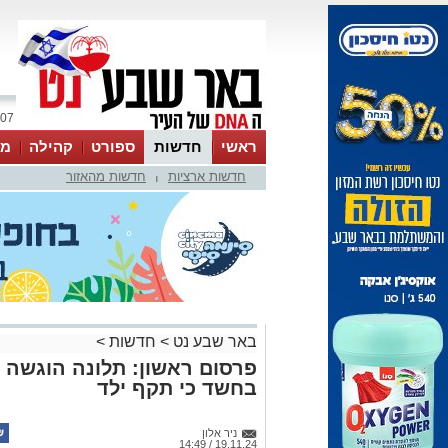
07 אוגוסט 2026 / 17:06
ראשי
חדשות
ספורט
קהילה
מג
חדשות ארציות
חדשות מהאזור
עסקים
טיפים והמלצות
|
באר שבע נט
>
חדשות
>
פרסום ראשון: תלונה הוגשה 
בחשד כי תקף ילד
ניר אלון
19.11.24 / 14:49
תגים:
אלימות
,
באר שבע
,
באר שבע נט
מביה"ס היסודיים בשכונה ג' בחשד כ