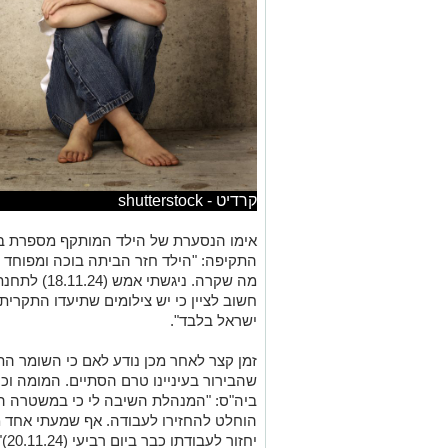
קרדיט - shutterstock
אימו הנסערת של הילד המותקף מספרת ב
התקיפה: "הילד חזר הביתה בוכה ומפוחד כ
מה שקרה. ניג
חשוב לציין כי יש צילומים שתיעדו התקרי
ישראל בלבד".
זמן קצר לאחר מכן נודע לאם כי השומר הת
שהבירור בעיניינו טרם הסתיים. המומה ו
ביה"ס: "המנהלת השיבה לי כי במשטרה הח
הוחלט להחזירו לעבודה. אף שמעתי אחד מ
יחזור לעבודתו כבר ביום רביעי (20.11.24)".
בשיחה שערכנו עימה, מותחת האם ביקורת
על התנהלות המשטרה: "באיזו זכות השומר
השומר חשד שהילד עשה משהו, אין זה נותן
לכך, עד כה למיטב ידיעתי (נכון לכתיבת 
ביה"ס ולא נבדקו המצלמות כפי שהיה מצ
ושוחרר באזהרה ולא מעבר לכך".
פנינו למשטרה שם מבהירים לנו כי: "נסיב