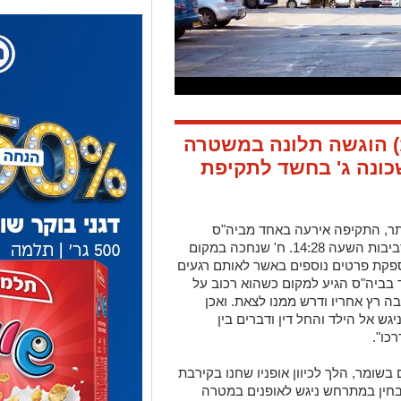
תר, התקיפה אירעה באחד מביה"ס
היסודיים בשכונה ג' בתאריך 17.11.24, בסביבות השעה 14:28. ח' שנחכה במקום
קת פרטים נוספים באשר לאותם רגעים
 בביה"ס הגיע למקום כשהוא רכוב על
ה רץ אחריו ודרש ממנו לצאת. ואכן
גש אל הילד והחל דין ודברים בין
כו".
בשומר, הלך לכיוון אופניו שחנו בקירבת
ט בהם עד שנפלו. ילד בן 11 שהבחין במתרחש ניגש לאופנים במטרה
שיבם למקומם, אך השומר בתגובה הגיב
רה אלימה וקיצונית: משך את בן ה-11 בחולצתו, ניער אותו, הצמיד אותו לגדר
לחץ על צווארו באמצעות מרפקו".
ופעל עליו. כשהבחנתי בכך אני והורה
זתו של השומר. מיד הזעקתי את מנהלת
י התקרית תיבדק".
 קשור לסיטואציה שקדמה לתקיפה בשום