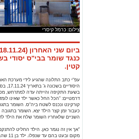
קטין.
עפ"י כתב התלונה שהגיע לידי מערכת הא
בשעת התקיפה והייתה עדה למתרחש, מספ
דרמטיים: "הכל החל כאשר ילד שאינו לומד
קורקינט ונכנס לשטח ביה"ס. השומר בתגוב
כעבור זמן קצר הילד יצא. השומר בתגובה ני
השניים שלאחריו השומר שלח את הילד לדר
"אך אין זה נגמר כאן. הילד החליט להתנקם 
מקום ובע
להרים אותם מן הרצפה ולסייע לשומר לה
בצו
ולחץ אותו אל עבר הגדר תוך שהוא מפעיל 
"הילד ההמום ניסה להתנגד ללחץ הפיזי שה
נוסף שהיה במקום שיחררנו את הילד מאחי
ביה"ס שהצהירה בפניי כי האיזור מצולם וכ
"חשוב לי להבהיר כי הילד המוכה לא היה