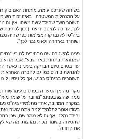
שמנוהלת בתחנת באר שבע". אבל מדוע בח
עוד בטרם סיום הבדיקה בעיניינו כאשר החק
להנהלת ביה"ס כמו גם לחברה האחראית לב
השומרים בביה"ס בב"ש, אך כל ניסיון ליצו
מקור מהימן המעורה בפרטים עימו שוחחנו
במקרה המדובר, אחד מתלמידי ביה"ס נענע 
בעודו אומר לתלמיד 'למה אתה עושה זאת
והילד נמלט. אך זה לא נגמר שם, שכן בהמ
שהטיחה בשומר מכות נמרצות, מה שאילץ 
את הדודה".
"השומר נחקר לאחר הגשת התלונה כנגדו,
אותו מביה"ס (למשטרה יש סמכות להרחיק
מאיימת), ולכן אין מניעה שהשומר ימשיך 
החקירה כנגדו. ביה"ס בקשר עם מעסיקיו 
עד שיתבהרו הדברים. המשך העסקתו תלוי
ממחוז הדרום במשרד החינ