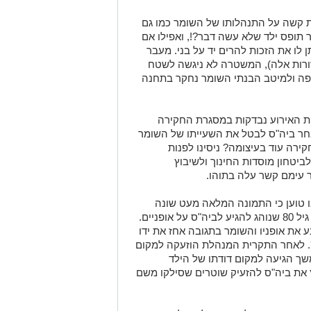
ר ביה"ס לבטל את השעייתו של השומר
ירה עוד בעיצומה? ניסינו לפנות
יטחון מוסדות החינוך ולשיבוץ
ר עימם קשר עלה בתוהו.
 טוען כי התמונה המלאה מעט שונה
ממה שהוצג בפנינו: "מדובר על שומר מעל גיל 80 שנוהג להגיע לביה"ס על אופניים.
את אופניו והשומר בתגובה אחז את ידו
'. לאחר התקרית המנהלת הוזעקה למקום
שך הגיעה למקום דודתו של הילד
את ביה"ס להזעיק שוטרים שסילקו משם
 אך המשטרה לא ראתה לנכון להרחיק
 אנשים מכל מקום בגין הטרדה
להגיע לביה"ס במקביל להתנהלות
של השומר והוא ביקש להרחיקו לשבועיים
 כמובן בממצאים של חקירת המשטרה".
וך נמסר