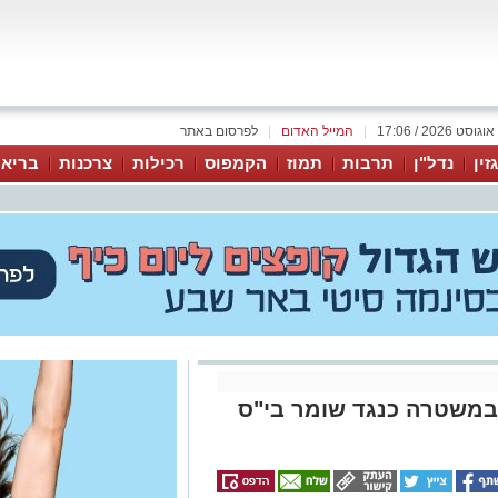
|
המייל האדום
|
לפרסום באתר
זין
נדל"ן
תרבות
תמוז
הקמפוס
רכילות
צרכנות
בריאו
במשטרה כנגד שומר בי"ס
תלונה הוגשה ביום שני האחרון (18.11.24) במשטרה כנגד שומר באחד
י השומר תקף קטין; מנהלת ביה"ס