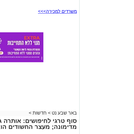
באר שבע נט
>
חדשות
>
סוף טרגי לחיפושים: אותרה גו
מדימונה; מעצר החשודים הו
רותם שרון
06.08.26 / 19:00
תגים:
אלדר דיין