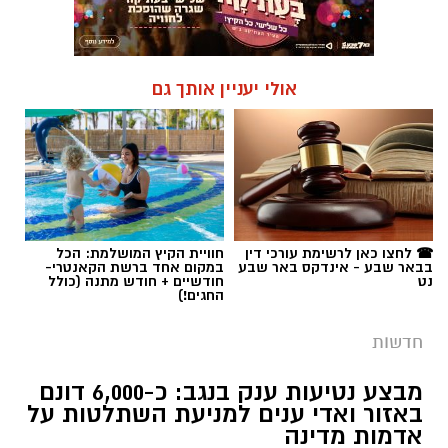
☎ לחצו כאן לרשימת עורכי דין
חוויית הקיץ המושלמת: הכל
בבאר שבע - אינדקס באר שבע
במקום אחד ברשת הקאנטרי-
נט
חודשיים + חודש מתנה (כולל
החגים!)
חדשות
מבצע נטיעות ענק בנגב: כ-6,000 דונם
באזור ואדי ענים למניעת השתלטות על
אדמות מדינה
המדינה החלה בעבודות נטיעה נרחבות בשטח
שגודלו פי שניים משטח העיר גבעתיים, במטרה
למנוע בנייה בלתי חוקית, פלישות ועיבודים לא
מורשים בנגב. המהלך נועד גם להגן על התוואי