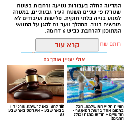
המתוכנן להרחבת כביש 6 דרומה.
רותם שרון / 11:32 08.08.26
קרא עוד
אולי יעניין אותך גם
תגים:
רמ''י
חוויית הקיץ המושלמת: הכל
☎ לחצו כאן לרשימת עורכי דין
במקום אחד ברשת הקאנטרי-
בבאר שבע - אינדקס באר שבע
חודשיים + חודש מתנה (כולל
נט
החגים!)
חדשות
אישום בנגב: פלסטיני שהסיע שב"חים
דרס אחד מהם למוות וניסה לרצוח