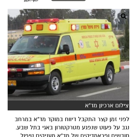
צילום ארכיון מד"א
לפני זמן קצר התקבל דיווח במוקד מד"א במרחב
נגב על פעוט שנפגע מטרקטורון באגי בתל שבע.
חובשים ופראמדיקים של מד"א מעניקים טיפול
רפואי ומפנים לבי"ח סורוקה פעוט בן 3 במצב בינוני
עם חבלת ראש.