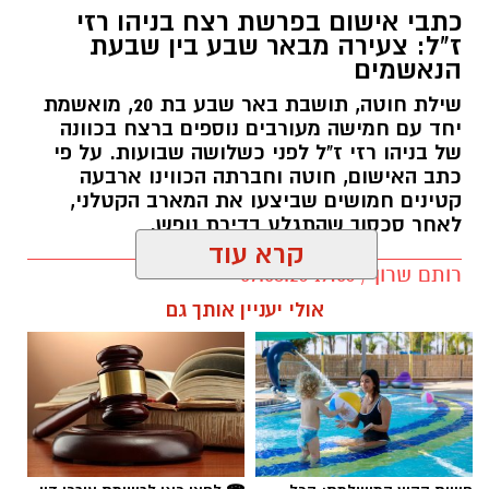
כתבי אישום בפרשת רצח בניהו רזי
ז"ל: צעירה מבאר שבע בין שבעת
הנאשמים
שילת חוטה, תושבת באר שבע בת 20, מואשמת
יחד עם חמישה מעורבים נוספים ברצח בכוונה
של בניהו רזי ז"ל לפני כשלושה שבועות. על פי
קרדיט: סורוקה
כתב האישום, חוטה וחברתה הכווינו ארבעה
קטינים חמושים שביצעו את המארב הקטלני,
המרכז הרפואי האוניברסיטאי סורוקה מקבוצת
לאחר סכסוך שהתגלע בדירת נופש.
כללית הודיע על מינויו של פרופ' אביב גולדברט
קרא עוד
למנהל בית החולים סבן לילדים. פרופ' גולדברט
רותם שרון / 19:06 07.08.26
נכנס לנעליו של פרופ' דודי גרינברג, המנהל המייסד
אולי יעניין אותך גם
של בית החולים, שהוביל לאורך שנים את החטיבה
לרפואת ילדים ופעל רבות לקידום התחום בסורוקה
ובנגב כולו.
פרופ' גולדברט (תושב להבים, נשוי ואב לארבעה)
תגים:
רצח בניהו רזי ז"ל
הוא מומחה ברפואת ילדים ובמחלות ריאה בילדים.