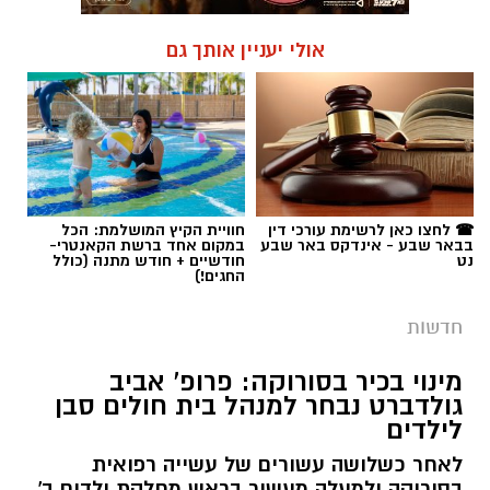
אולי יעניין אותך גם
☎ לחצו כאן לרשימת עורכי דין
חוויית הקיץ המושלמת: הכל
בבאר שבע - אינדקס באר שבע
במקום אחד ברשת הקאנטרי-
נט
חודשיים + חודש מתנה (כולל
החגים!)
חדשות
מינוי בכיר בסורוקה: פרופ' אביב
גולדברט נבחר למנהל בית חולים סבן
לילדים
לאחר כשלושה עשורים של עשייה רפואית
בסורוקה ולמעלה מעשור בראש מחלקת ילדים ב',