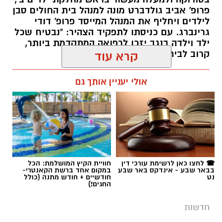
פרופ' אביב גולדברט מונה למנהל בית החולים סבן
לילדים ויחליף את המנהל המייסד פרופ' דודי
גרינברג. עם כניסתו לתפקיד הצהיר: "נבטיח שכל
ילד וילדה בנגב יזכו לרפואה המתקדמת ביותר,
קרוב לבית".
קרא עוד
רותם שרון / 19:10 07.08.26
אולי יעניין אותך גם
תגים:
פרופ' אביב גולדברט
☎ לחצו כאן לרשימת עורכי דין
חוויית הקיץ המושלמת: הכל
בבאר שבע - אינדקס באר שבע
במקום אחד ברשת הקאנטרי-
נט
חודשיים + חודש מתנה (כולל
החגים!)
חדשות