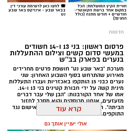
חוויית הקיץ המושלמת: הכל
☎ לחצו כאן לרשימת עורכי דין
במקום אחד ברשת הקאנטרי-
בבאר שבע - אינדקס באר שבע
חודשיים + חודש מתנה (כולל
נט
החגים!)
חדשות
פרסום ראשון: בני 13 ו-14 חשודים
במעשי סדום קשים וצילום ההתעללות
קרדיט: משטרת ישראל
בנערים בפארק בב''ש
מערכת "באר שבע נט" חושפת פרטים מחרידים
שוטרי המחוז הדרומי ולוחמי המשמר הלאומי של
מאירוע שהתרחש בסוף השבוע האחרון: שני
מג"ב ממשיכים להנחית מכות על תשתיות
נערים כבני 15 הותקפו באכזריות ועברו התעללות
הפשיעה בנגב, עם שתי תפיסות משמעותיות
מינית קשה על ידי חבורת קטינים בני 13 ו-14.
ביממות האחרונות. במסגרת פעילות סמויה
אמו של אחד הקורבנות: "הבן שלי עבר דברים
שנערכה על ידי כוחות מג"ב יחד עם שוטרי ימ"ר
מזעזעים, אנחנו מרוסקים והוא מסרב לחזור
הביתה". תוך ימים ספורים: צפוי כתב אישום נגד
דרום, אותר רכב חשוד בצומת בית קמה.
קרא עוד
התוקפים.
בחיפוש שנערך ברכב, בעזרתה של הכלבה
אולי יעניין אותך גם
רותם שרון / 15:41 06.08.26
המשטרתית "איקרה", אותר שלל רב: במכסה