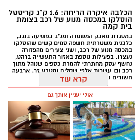
הכלבה איקרה הריחה: 1.6 ק"ג קריסטל
הוסלקו במכסה מנוע של רכב בצומת
בית קמה
במסגרת מאבק המשטרה ומג"ב בפשיעה בנגב,
כלבנית משטרתית חשפה סמים קשים שהוסלקו
במכסה מנוע של רכב, ושני צעירים מהפזורה
נעצרו. בפעילות נוספת באזור התעשייה ברהט,
נחשף עסק מחתרתי להמרת כספים שנוהל מתוך
רכב ובו עשרות אלפי שקלים ומטבע זר. ארבעה
חשודים נעצרו בסך הכל.
קרא עוד
רותם שרון / 19:00 06.08.26
אולי יעניין אותך גם
תגים:
משטרה