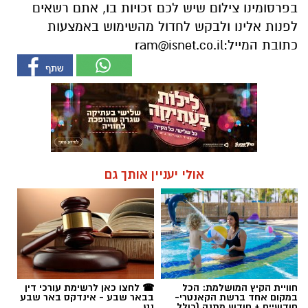
בפרסומינו צילום שיש לכם זכויות בו, אתם רשאים
לפנות אלינו ולבקש לחדול מהשימוש באמצעות
כתובת המייל:
ram@isnet.co.il
אולי יעניין אותך גם
חוויית הקיץ המושלמת: הכל
☎ לחצו כאן לרשימת עורכי דין
במקום אחד ברשת הקאנטרי-
בבאר שבע - אינדקס באר שבע
חודשיים + חודש מתנה (כולל
נט