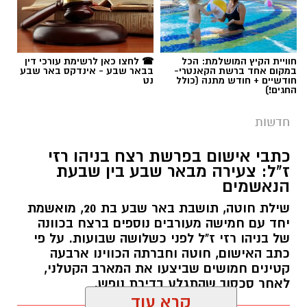
תגים:
פרופ' אביב גולדברט
חוויית הקיץ המושלמת: הכל
☎ לחצו כאן לרשימת עורכי דין
במקום אחד ברשת הקאנטרי-
בבאר שבע - אינדקס באר שבע
חודשיים + חודש מתנה (כולל
נט
החגים!)
חדשות
כתבי אישום בפרשת רצח בניהו רזי
ז"ל: צעירה מבאר שבע בין שבעת
הנאשמים
שילת חוטה, תושבת באר שבע בת 20, מואשמת
יחד עם חמישה מעורבים נוספים ברצח בכוונה
של בניהו רזי ז"ל לפני כשלושה שבועות. על פי
כתב האישום, חוטה וחברתה הכווינו ארבעה
קטינים חמושים שביצעו את המארב הקטלני,
לאחר סכסוך שהתגלע בדירת נופש.
קרא עוד