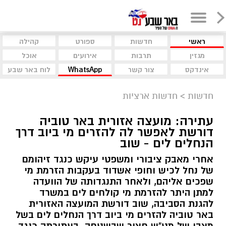
ראשי
חדשות
ספורט
קהילה
מגזין
תרבות
אירועים
אוכל
אינדקס
צור קשר
WhatsApp
לוח באר שבע
חדשות
>
חדשות ארציות
עתירה: מועצה אזורית באר טוביה
דורשת לאפשר לה להזרים מי ביוב דרך
הנחלים לים - שוב
אחרי מאבק ציבורי ומשפטי עיקש כנגד זיהומם
של נחל לכיש וחופי אשדוד בעקבות הזרמת מי
שפכים אליהם, ולאחר התנגדותה של הוועדה
למתן היתר להזרמת מי קולחים לים במשרד
להגנת הסביבה, שוב דורשת המועצה האזורית
באר טוביה להזרים מי ביוב דרך הנחלים לים בשל