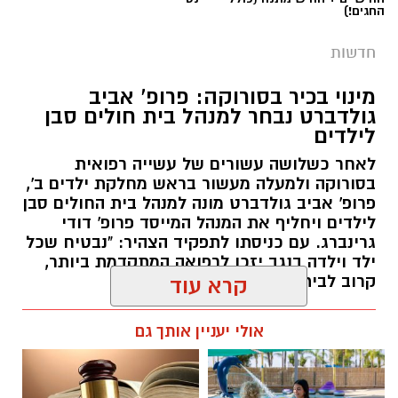
החגים!)
חדשות
מינוי בכיר בסורוקה: פרופ' אביב
גולדברט נבחר למנהל בית חולים סבן
לילדים
לאחר כשלושה עשורים של עשייה רפואית
בסורוקה ולמעלה מעשור בראש מחלקת ילדים ב',
פרופ' אביב גולדברט מונה למנהל בית החולים סבן
לילדים ויחליף את המנהל המייסד פרופ' דודי
גרינברג. עם כניסתו לתפקיד הצהיר: "נבטיח שכל
ילד וילדה בנגב יזכו לרפואה המתקדמת ביותר,
קרוב לבית".
קרא עוד
רותם שרון / 19:10 07.08.26
אולי יעניין אותך גם